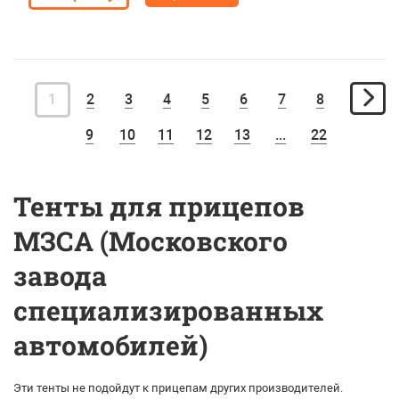
1
2
3
4
5
6
7
8
9
10
11
12
13
...
22
Тенты для прицепов
МЗСА (Московского
завода
специализированных
автомобилей)
Эти тенты не подойдут
к прицепам других производителей
.