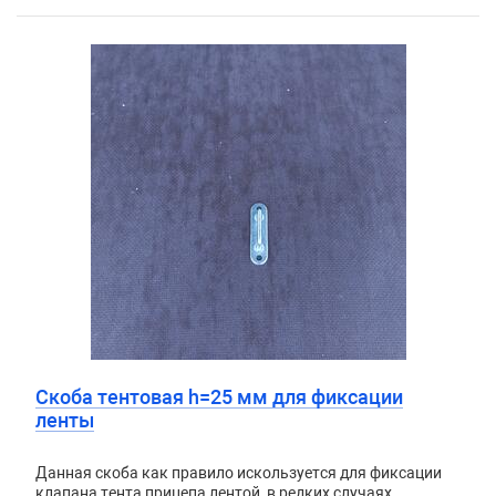
Скоба тентовая h=25 мм для фиксации
ленты
Данная скоба как правило искользуется для фиксации
клапана тента прицепа лентой, в редких случаях