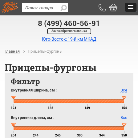
8 (499) 460-56-91
Заказ обратного звонка
Юго-Восток: 19-й км МКАД
Главная
Прицепы-фургоны
Прицепы-фургоны
Фильтр
Внутренняя ширина, см
:
Все
124
135
149
154
Внутренняя длина, см
:
Все
204
244
245
300
344
350