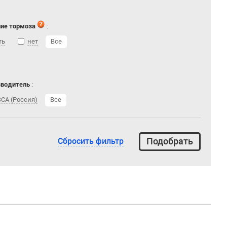
ие тормоза
:
ть
нет
Все
зводитель
:
СА (Россия)
Все
Сбросить фильтр