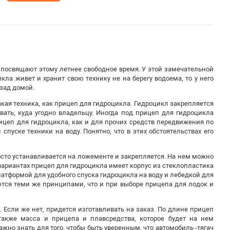
 посвящают этому летнее свободное время. У этой замечательной
кла живет и хранит свою технику не на берегу водоема, то у него
азад домой.
акая техника, как прицеп для гидроцикла. Гидроцикл закрепляется
вать, куда угодно владельцу. Иногда под прицеп для гидроцикла
ицеп для гидроцикла, как и для прочих средств передвижения по
 спуске техники на воду. Понятно, что в этих обстоятельствах его
сто устанавливается на ложементе и закрепляется. На нем можно
х вариантах прицеп для гидроцикла имеет корпус из стеклопластика
атформой для удобного спуска гидроцикла на воду и лебедкой для
ются теми же принципами, что и при выборе прицепа для лодок и
 Если же нет, придется изготавливать на заказ. По длине прицеп
также масса и прицепа и плавсредства, которое будет на нем
жно знать для того, чтобы быть уверенным, что автомобиль -тягач