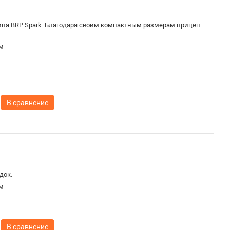
ипа BRP Spark. Благодаря своим компактным размерам прицеп
м
В сравнение
док.
м
В сравнение