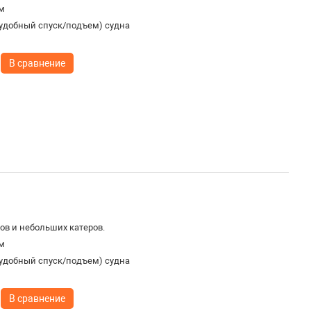
м
удобный спуск/подъем) судна
В сравнение
ов и небольших катеров.
м
удобный спуск/подъем) судна
В сравнение