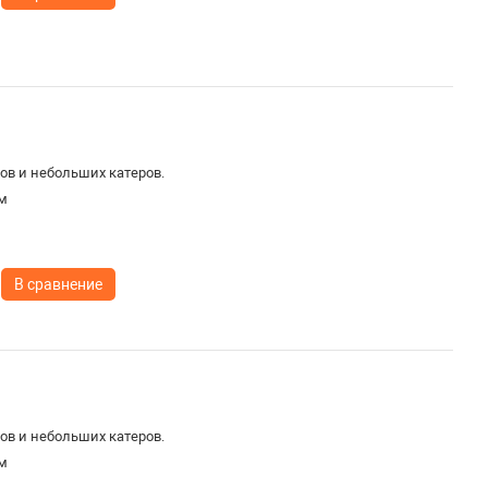
ов и небольших катеров.
м
В сравнение
ов и небольших катеров.
м