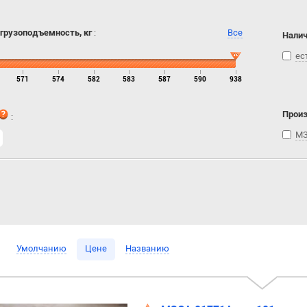
 грузоподъемность, кг
:
Все
Налич
ес
571
574
582
583
587
590
938
Прои
:
МЗ
Умолчанию
Цене
Названию