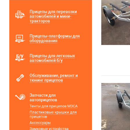
Прицепы для перевозки
автомобилей и мини-
тракторов
Прицепы-платформы для
оборудования
Прицепы для легковых
автомобилей б/у
Обслуживание, ремонт и
тюнинг прицепов
Запчасти для
автоприцепов
Тенты для прицепов МЗСА
Пластиковые крышки для
прицепов
Аксессуары
Замковые устройства