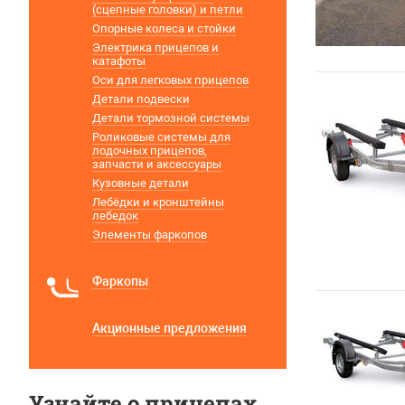
(сцепные головки) и петли
Опорные колеса и стойки
Электрика прицепов и
катафоты
Оси для легковых прицепов
Детали подвески
Детали тормозной системы
Роликовые системы для
лодочных прицепов,
запчасти и аксессуары
Кузовные детали
Лебёдки и кронштейны
лебедок
Элементы фаркопов
Фаркопы
Акционные предложения
Узнайте о прицепах