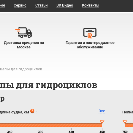
-ин
Сервис
Статьи
ВК Видео
Контакты
Доставка прицепов по
Гарантия и постпродажное
Москве
обслуживание
цепы для гидроциклов
пы для гидроциклов
тр
Все
длина судна, см
:
Полна
340
390
430
450
750