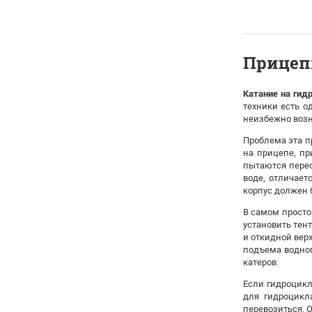
Прицеп
Катание на гид
техники есть о
неизбежно возн
Проблема эта п
на прицепе, пр
пытаются перео
воде, отличаетс
корпус должен 
В самом просто
установить тент
и откидной вер
подъема водног
катеров.
Если гидроцикл
для гидроцикл
перевозиться. 