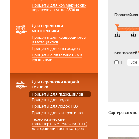
Прицепы для коммерческих
перевозок п.м. до 3500 кг
Гарантийная
Для перевозки
мототехники
438
563
Прицепы для квадроциклов
и мотоциклов
Прицепы для снегоходов
Кол-во осей
Прицепы с пластиковыми
крышками
1
Все
Для перевозки водной
техники
Прицепы для гидроциклов
Прицепы для лодок
Прицепы для лодок ПВХ
Сортировать по:
Прицепы для катеров и яхт
Технологические
транспортные тележки (ТТТ)
для хранения яхт и катеров