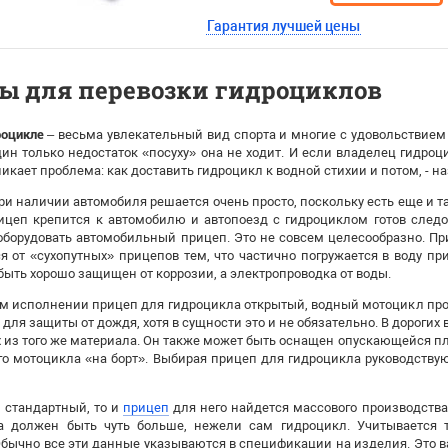
Гарантия лучшей цены
ы для перевозки гидроциклов
роцикле
– весьма увлекательный вид спорта и многие с удовольствием
дин только недостаток «посуху» она не ходит. И если владелец гидроци
икает проблема: как доставить гидроцикл к водной стихии и потом, - н
ри наличии автомобиля решается очень просто, поскольку есть еще и т
ицеп крепится к автомобилю и автопоезд с гидроциклом готов следо
борудовать автомобильный прицеп. Это не совсем целесообразно. Пр
я от «сухопутных» прицепов тем, что частично погружается в воду при
быть хорошо защищен от коррозии, а электропроводка от воды.
м исполнении прицеп для гидроцикла открытый, водный мотоцикл про
 для защиты от дождя, хотя в сущности это и не обязательно. В дороги
х из того же материала. Он также может быть оснащен опускающейся пл
о мотоцикла «на борт». Выбирая прицеп для гидроцикла руководству
 стандартный, то и
прицеп
для него найдется массового производства.
а должен быть чуть больше, нежели сам гидроцикл. Учитывается 
Обычно все эти данные указываются в спецификации на изделия. Это ва