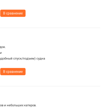
В сравнение
док.
м
удобный спуск/подъем) судна
В сравнение
ов и небольших катеров.