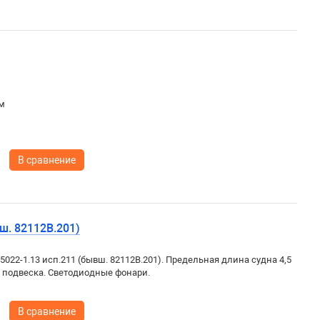
м
В сравнение
ш. 82112B.201)
022-1.13 исп.211 (бывш. 82112B.201). Предельная длина судна 4,5
я подвеска. Светодиодные фонари.
В сравнение