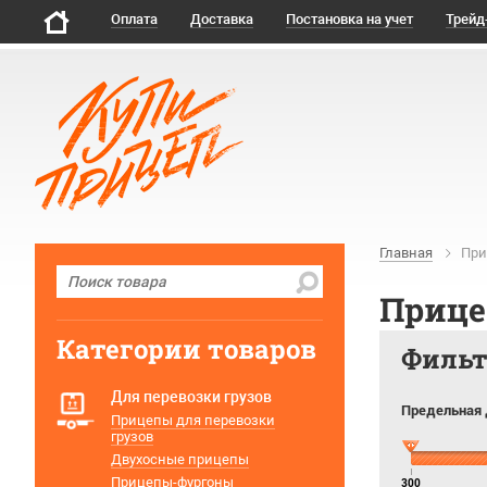
Оплата
Доставка
Постановка на учет
Трейд
Главная
При
Прице
Категории товаров
Филь
Для перевозки грузов
Предельная 
Прицепы для перевозки
грузов
Двухосные прицепы
Прицепы-фургоны
300