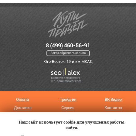
8 (499) 460-56-91
Заказ обратного звонка
Юго-Восток: 19-й км МКАД
Оплата
Трейд-ин
ВК Видео
Доставка
Сервис
Контакты
Постановка на учет
Статьи
Наш сайт использует cookie для улучшения работы
сайта.
© 2012—2026 «Купи прицеп»™ (
ООО «Авангард»
, ИНН 9723035587)