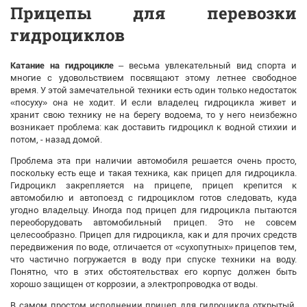
Прицепы для перевозки
гидроциклов
Катание на гидроцикле
– весьма увлекательный вид спорта и
многие с удовольствием посвящают этому летнее свободное
время. У этой замечательной техники есть один только недостаток
«посуху» она не ходит. И если владелец гидроцикла живет и
хранит свою технику не на берегу водоема, то у него неизбежно
возникает проблема: как доставить гидроцикл к водной стихии и
потом, - назад домой.
Проблема эта при наличии автомобиля решается очень просто,
поскольку есть еще и такая техника, как прицеп для гидроцикла.
Гидроцикл закрепляется на прицепе, прицеп крепится к
автомобилю и автопоезд с гидроциклом готов следовать, куда
угодно владельцу. Иногда под прицеп для гидроцикла пытаются
переоборудовать автомобильный прицеп. Это не совсем
целесообразно. Прицеп для гидроцикла, как и для прочих средств
передвижения по воде, отличается от «сухопутных» прицепов тем,
что частично погружается в воду при спуске техники на воду.
Понятно, что в этих обстоятельствах его корпус должен быть
хорошо защищен от коррозии, а электропроводка от воды.
В самом простом исполнении прицеп для гидроцикла открытый,