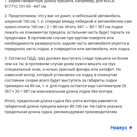
1. Берем габаритную длину прицепа, например, для МЗСА
81771С.101-05 - 447 см.
2. Предположим, что у вас не джип, а небольшой автомобиль
шириной 160 см, т. е. спереди между лебедкой и автомобилем нам
нужно отнять 160 см / 2 = 80 см. Итого, 447 — 80 = 367 см лодки
лежать на ложементах прицепа, остальная часть будет торчать за
пределами. В противном случае при крутом повороте или
необходимости развернуться, задняя часть автомобиля упрется в
переднюю часть лодки, и повредится или автомобиль, или лодка.
3. Согласно ПДД, груз должен выступать сзади прицепа не более
чем на 1м, в противном случае днем нужно вешать на груз
специальный знак, а ночью красный фонарь или катафот. Но
навесной мотор, который установлен на лодку, в откинутом
состоянии скорее всего будет выступать за габариты лодки
примерно на 80 см, т. е. для лодки остается еще сантиметров 20.
367 + 20 = 387 см максимальная длина лодки без мотора.
Итого, предельная длина судна без учета мотора равняется
габаритной длине прицепа минус 80-100 см. На сайте указана
предельная длина судна, рекомендуемая производителем.
Наверх