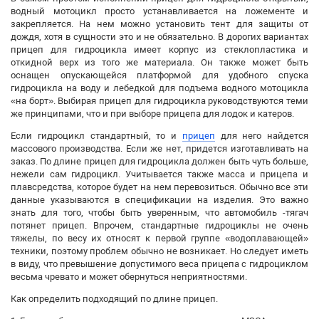
водный мотоцикл просто устанавливается на ложементе и
закрепляется. На нем можно установить тент для защиты от
дождя, хотя в сущности это и не обязательно. В дорогих вариантах
прицеп для гидроцикла имеет корпус из стеклопластика и
откидной верх из того же материала. Он также может быть
оснащен опускающейся платформой для удобного спуска
гидроцикла на воду и лебедкой для подъема водного мотоцикла
«на борт». Выбирая прицеп для гидроцикла руководствуются теми
же принципами, что и при выборе прицепа для лодок и катеров.
Если гидроцикл стандартный, то и
прицеп
для него найдется
массового производства. Если же нет, придется изготавливать на
заказ. По длине прицеп для гидроцикла должен быть чуть больше,
нежели сам гидроцикл. Учитывается также масса и прицепа и
плавсредства, которое будет на нем перевозиться. Обычно все эти
данные указываются в спецификации на изделия. Это важно
знать для того, чтобы быть уверенным, что автомобиль -тягач
потянет прицеп. Впрочем, стандартные гидроциклы не очень
тяжелы, по весу их относят к первой группе «водоплавающей»
техники, поэтому проблем обычно не возникает. Но следует иметь
в виду, что превышение допустимого веса прицепа с гидроциклом
весьма чревато и может обернуться неприятностями.
Как определить подходящий по длине прицеп.