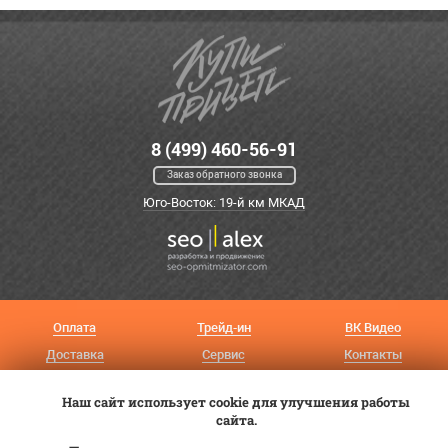
8 (499) 460-56-91
Заказ обратного звонка
Юго-Восток: 19-й км МКАД
Оплата
Трейд-ин
ВК Видео
Доставка
Сервис
Контакты
Постановка на учет
Статьи
Наш сайт использует cookie для улучшения работы
сайта.
© 2012—2026 «Купи прицеп»™ (
ООО «Авангард»
, ИНН 9723035587)