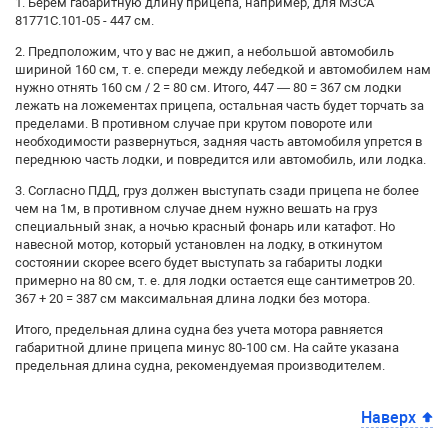
1. Берем габаритную длину прицепа, например, для МЗСА
81771С.101-05 - 447 см.
2. Предположим, что у вас не джип, а небольшой автомобиль
шириной 160 см, т. е. спереди между лебедкой и автомобилем нам
нужно отнять 160 см / 2 = 80 см. Итого, 447 — 80 = 367 см лодки
лежать на ложементах прицепа, остальная часть будет торчать за
пределами. В противном случае при крутом повороте или
необходимости развернуться, задняя часть автомобиля упрется в
переднюю часть лодки, и повредится или автомобиль, или лодка.
3. Согласно ПДД, груз должен выступать сзади прицепа не более
чем на 1м, в противном случае днем нужно вешать на груз
специальный знак, а ночью красный фонарь или катафот. Но
навесной мотор, который установлен на лодку, в откинутом
состоянии скорее всего будет выступать за габариты лодки
примерно на 80 см, т. е. для лодки остается еще сантиметров 20.
367 + 20 = 387 см максимальная длина лодки без мотора.
Итого, предельная длина судна без учета мотора равняется
габаритной длине прицепа минус 80-100 см. На сайте указана
предельная длина судна, рекомендуемая производителем.
Наверх