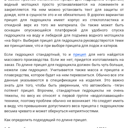
водный мотоцикл просто устанавливается на ложементе и
закрепляется. На нем можно установить тент для защиты от
дождя, хотя в сущности это и не обязательно. В дорогих вариантах
прицеп для гидроцикла имеет корпус из стеклопластика и
откидной верх из того же материала. Он также может быть
оснащен опускающейся платформой для удобного спуска
гидроцикла на воду и лебедкой для подъема водного мотоцикла
«на борт». Выбирая прицеп для гидроцикла руководствуются теми
же принципами, что и при выборе прицепа для лодок и катеров.
Если гидроцикл стандартный, то и
прицеп
для него найдется
массового производства. Если же нет, придется изготавливать на
заказ. По длине прицеп для гидроцикла должен быть чуть больше,
нежели сам гидроцикл. Учитывается также масса и прицепа и
плавсредства, которое будет на нем перевозиться. Обычно все эти
данные указываются в спецификации на изделия. Это важно
знать для того, чтобы быть уверенным, что автомобиль -тягач
потянет прицеп. Впрочем, стандартные гидроциклы не очень
тяжелы, по весу их относят к первой группе «водоплавающей»
техники, поэтому проблем обычно не возникает. Но следует иметь
в виду, что превышение допустимого веса прицепа с гидроциклом
весьма чревато и может обернуться неприятностями.
Как определить подходящий по длине прицеп.