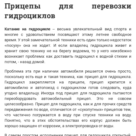
Прицепы для перевозки
гидроциклов
Катание на гидроцикле
– весьма увлекательный вид спорта и
многие с удовольствием посвящают этому летнее свободное
время. У этой замечательной техники есть один только недостаток
«посуху» она не ходит. И если владелец гидроцикла живет и
хранит свою технику не на берегу водоема, то у него неизбежно
возникает проблема: как доставить гидроцикл к водной стихии и
потом, - назад домой.
Проблема эта при наличии автомобиля решается очень просто,
поскольку есть еще и такая техника, как прицеп для гидроцикла.
Гидроцикл закрепляется на прицепе, прицеп крепится к
автомобилю и автопоезд с гидроциклом готов следовать, куда
угодно владельцу. Иногда под прицеп для гидроцикла пытаются
переоборудовать автомобильный прицеп. Это не совсем
целесообразно. Прицеп для гидроцикла, как и для прочих средств
передвижения по воде, отличается от «сухопутных» прицепов тем,
что частично погружается в воду при спуске техники на воду.
Понятно, что в этих обстоятельствах его корпус должен быть
хорошо защищен от коррозии, а электропроводка от воды.
В самом простом исполнении прицеп для гидроцикла открытый,