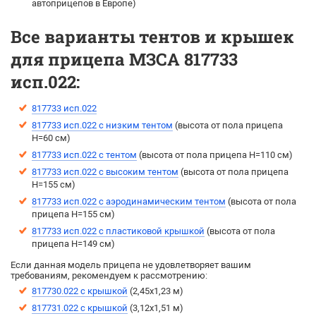
автоприцепов в Европе)
Все варианты тентов и крышек
для прицепа МЗСА 817733
исп.022:
817733 исп.022
817733 исп.022 с низким тентом
(высота от пола прицепа
H=60 см)
817733 исп.022 с тентом
(выcота от пола прицепа H=110 см)
817733 исп.022 с высоким тентом
(выcота от пола прицепа
H=155 см)
817733 исп.022 с аэродинамическим тентом
(выcота от пола
прицепа H=155 см)
817733 исп.022 с пластиковой крышкой
(высота от пола
прицепа H=149 см)
Если данная модель прицепа не удовлетворяет вашим
требованиям, рекомендуем к рассмотрению:
817730.022 с крышкой
(2,45х1,23 м)
817731.022 с крышкой
(3,12х1,51 м)