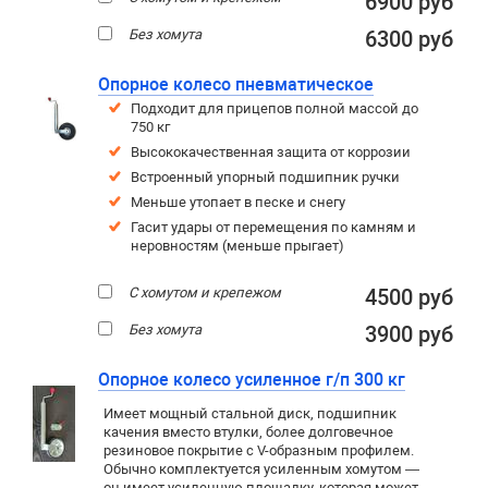
6900 руб
Без хомута
6300 руб
Опорное колесо пневматическое
Подходит для прицепов полной массой до
750 кг
Высококачественная защита от коррозии
Встроенный упорный подшипник ручки
Меньше утопает в песке и снегу
Гасит удары от перемещения по камням и
неровностям (меньше прыгает)
С хомутом и крепежом
4500 руб
Без хомута
3900 руб
Опорное колесо усиленное г/п 300 кг
Имеет мощный стальной диск, подшипник
качения вместо втулки, более долговечное
резиновое покрытие c V-образным профилем.
Обычно комплектуется усиленным хомутом —
он имеет усиленную площадку, которая может