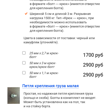
в формате «болт — крюк» (имеется отверстие
для крепления болта).
Шириной 5 см и длиной 3 м. Разрывная
нагрузка 1500 кг. Тип «Крюк — крюк», при
необходимости можно использовать
в формате «болт — крюк» (имеется отверстие
для крепления болта).
Цвета в зависимости от поставки: черный или
камуфляж (уточняйте).
25 мм х 2,7 м крюк-
1700 руб
болт
50 мм х 3 м крюк-
2900 руб
крюк/крюк-болт
50 мм х 1,1 м крюк-
2900 руб
болт
Петля крепления груза малая
Простая, но надежная петля крепления груза
(кольцо и скоба). Болты в конмплект не входят.
Может быть установлена как на пол, так
и на стойку борта.