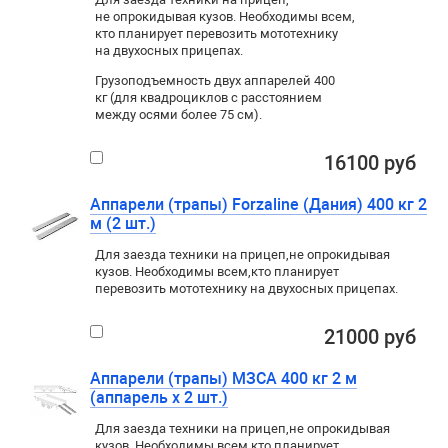
не опрокидывая кузов. Необходимы всем
,
кто планирует перевозить мототехнику
на двухосных прицепах.
Грузоподъемность двух аппарелей 400
кг (для квадроциклов с расстоянием
между осями более 75 см).
16100 руб
Аппарели (трапы) Forzaline (Дания) 400 кг 2
м (2 шт.)
Для заезда техники на прицеп
,
не опрокидывая
кузов. Необходимы всем
,
кто планирует
перевозить мототехнику на двухосных прицепах.
21000 руб
Аппарели (трапы) МЗСА 400 кг 2 м
(аппарель х 2 шт.)
Для заезда техники на прицеп
,
не опрокидывая
кузов. Необходимы всем
,
кто планирует