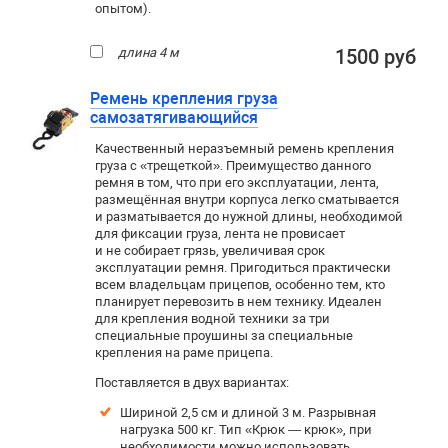
опытом).
длина 4 м
1500 руб
Ремень крепления груза
самозатягивающийся
Качественный неразъемный ремень крепления
груза с «трещеткой». Преимущество данного
ремня в том, что при его эксплуатации, лента,
размещённая внутри корпуса легко сматывается
и разматывается до нужной длины, необходимой
для фиксации груза, лента не провисает
и не собирает грязь, увеличивая срок
эксплуатации ремня. Пригодиться практически
всем владельцам прицепов, особенно тем, кто
планирует перевозить в нем технику. Идеален
для крепления водной техники за три
специальные проушины за специальные
крепления на раме прицепа.
Поставляется в двух вариантах:
Шириной 2,5 см и длиной 3 м. Р
азрывная
нагрузка 500 кг. Тип «Крюк — крюк», при
необходимости можно использовать