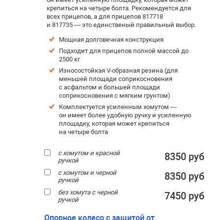
крепиться на четыре болта. Рекомендуется для
всех прицепов, а для прицепов 817718
и 817735 — это единственый правильный выбор.
Мощная долговечная конструкция
Подходит для прицепов полной массой до
2500 кг
Износостойкая V-образная резина (для
меньшей площади соприкосновения
с асфальтом и большей площади
соприкосновения с мягким грунтом)
Комплектуется усиленным хомутом —
он имеет более удобную ручку и усиленную
площадку, которая может крепиться
на четыре болта
с хомутом и красной
8350 руб
ручкой
с хомутом и черной
8350 руб
ручкой
без хомута с черной
7450 руб
ручкой
Опорное колесо с защитой от