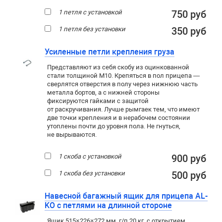
1 петля с установкой
750 руб
1 петля без установки
350 руб
Усиленные петли крепления груза
Представляют из себя скобу из оцинкованной
стали толщиной М10. Крепяться в пол прицепа —
сверлятся отверстия в полу через нижнюю часть
металла бортов, а с нижней стороны
фиксируются гайками с защитой
от раскручивания. Лучше рымгаек тем, что имеют
две точки крепления и в нерабочем состоянии
утоплены почти до уровня пола. Не гнуться,
не вырываются.
1 скоба с установкой
900 руб
1 скоба без установки
500 руб
Навесной багажный ящик для прицепа AL-
KO с петлями на длинной стороне
Ящик 515×226×272 мм, г/п 20 кг, с открытием