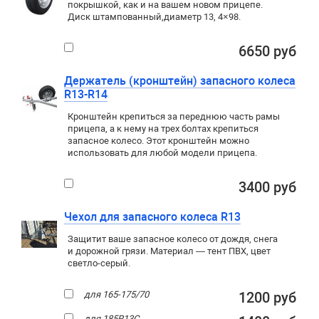
покрышкой
,
как и на вашем новом прицепе.
Диск штампованный
,
диаметр 13
,
4×98
.
6650 руб
Держатель (кронштейн) запасного колеса
R13-R14
Кронштейн крепиться за переднюю часть рамы
прицепа, а к нему на трех болтах крепиться
запасное колесо. Этот кронштейн можно
использовать для любой модели прицепа.
3400 руб
Чехол для запасного колеса R13
Защитит ваше запасное колесо от дождя, снега
и дорожной грязи. Материал — тент ПВХ, цвет
светло-серый.
для 165-175/70
1200 руб
для 185R13C