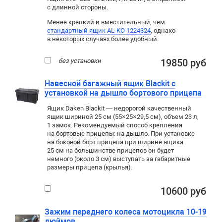
с длинной стороны.
Менее крепкий и вместительный, чем
стандартный ящик AL-KO 1224324
, однако
в некоторых случаях более удобный.
без установки
19850 руб
Навесной багажный ящик Blackit с
установкой на дышло бортового прицепа
Ящик Daken Blackit — недорогой качественный
ящик шириной 25 см (55×25×29,5 см), объем 23 л,
1 замок. Рекомендуемый способ крепления
на бортовые прицепы: на дышло. При установке
на боковой борт прицепа при ширине ящика
25 см на большинстве прицепов он будет
немного (около 3 см) выступать за габаритные
размеры прицепа (крылья).
10600 руб
Зажим переднего колеса мотоцикла 10-19
дюймов