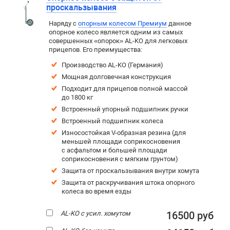
проскальзывания
Наряду с
опорным колесом Премиум
данное
опорное колесо является одним из самых
совершенных «опорок» AL-KO для легковых
прицепов. Его преимущества:
Производство AL-KO (Германия)
Мощная долговечная конструкция
Подходит для прицепов полной массой
до 1800 кг
Встроенный упорный подшипник ручки
Встроенный подшипник колеса
Износостойкая V-образная резина (для
меньшей площади соприкосновения
с асфальтом и большей площади
соприкосновения с мягким грунтом)
Защита от проскальзывания внутри хомута
Защита от раскручивания штока опорного
колеса во время езды
AL-KO с усил. хомутом
16500 руб