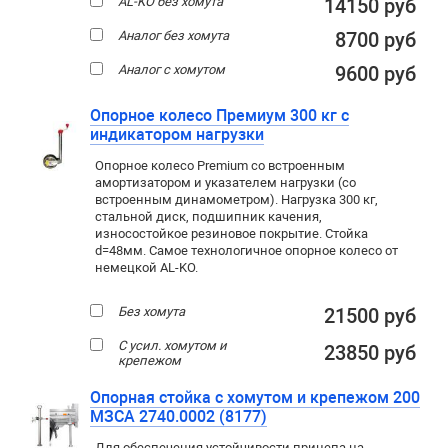
AL-KO без хомута
14150 руб
Аналог без хомута
8700 руб
Аналог с хомутом
9600 руб
Опорное колесо Премиум 300 кг с
индикатором нагрузки
Опорное колесо Premium со встроенным
амортизатором и указателем нагрузки (со
встроенным динамометром). Нагрузка 300 кг,
стальной диск, подшипник качения,
износостойкое резиновое покрытие. Стойка
d=48мм. Самое технологичное опорное колесо от
немецкой AL-KO.
Без хомута
21500 руб
С усил. хомутом и
23850 руб
крепежом
Опорная стойка с хомутом и крепежом 200
МЗСА 2740.0002 (8177)
Для обеспечения устойчивости прицепа на