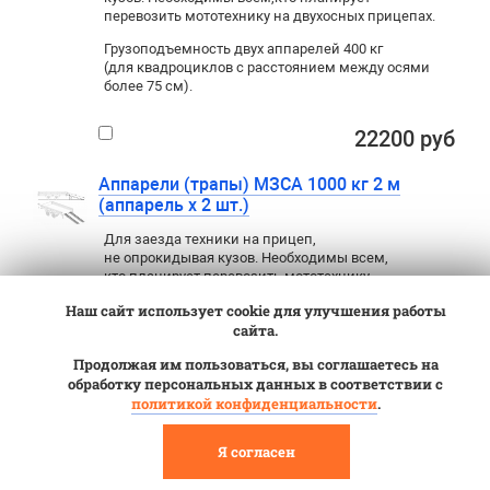
перевозить мототехнику на двухосных прицепах.
Грузоподъемность двух аппарелей 400 кг
(для квадроциклов с расстоянием между осями
более 75 см).
22200 руб
Аппарели (трапы) МЗСА 1000 кг 2 м
(аппарель х 2 шт.)
Для заезда техники на прицеп
,
не опрокидывая кузов. Необходимы всем
,
кто планирует перевозить мототехнику
на двухосных прицепах.
Наш сайт использует cookie для улучшения работы
Грузоподъемность двух аппарелей 1000
сайта.
кг (для квадроциклов с расстоянием
Продолжая им пользоваться, вы соглашаетесь на
между осями более 120 см).
обработку персональных данных в соответствии с
политикой конфиденциальности
.
33200 руб
Я согласен
Задний борт-трап (борт-аппарель)