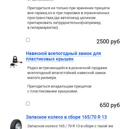
Пригодиться не только при хранении прицепа
вне гаража
,
но и при парковке в ограниченных
пространствах
,
где автопоезд целиком
припарковать затруднительно
(
например
,
в гипермаркетах).
2500 руб
Навесной всепогодный замок для
пластиковых крышек
Редко встречающийся в розничной продаже
всепогодный влагостойкий навесной замок
малого размера.
Пригодиться владельцам прицепов
с пластиковыми крышками.
650 руб
Запасное колесо в сборе 165/70 R 13
Запасное колесо 165 / 70 R 13 в сборе с такой же