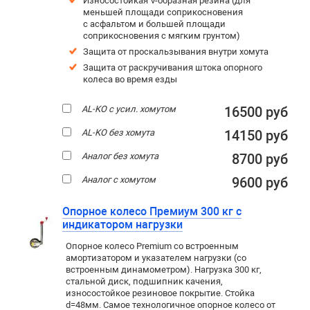
Износостойкая V-образная резина (для
меньшей площади соприкосновения
с асфальтом и большей площади
соприкосновения с мягким грунтом)
Защита от проскальзывания внутри хомута
Защита от раскручивания штока опорного
колеса во время езды
AL-KO с усил. хомутом
16500 руб
AL-KO без хомута
14150 руб
Аналог без хомута
8700 руб
Аналог с хомутом
9600 руб
Опорное колесо Премиум 300 кг с
индикатором нагрузки
Опорное колесо Premium со встроенным
амортизатором и указателем нагрузки (со
встроенным динамометром). Нагрузка 300 кг,
стальной диск, подшипник качения,
износостойкое резиновое покрытие. Стойка
d=48мм. Самое технологичное опорное колесо от