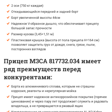
2 оси (750 кг каждая)
Откидывающийся передний и задний борт
Борт увеличенной высоты 44см
Надежное V-образное дышло, что обеспечивает прицепу
большой запас прочности
Размер кузова (3,45×1,51 м)
Пластиковая крышка (высота от пола прицепа H=164 см)
позволяет защитить груз от дождя, снега, грязи, пыли,
посторонних взглядов
Прицеп МЗСА 817732.034 имеет
ряд преимуществ перед
конкурентами:
Борта из алюминиевого сплава, которым не страшны
коррозия, реагенты и нерегулярная мойка
Прицеп имеет надежное антикоррозийное покрытие (горячее
цинкование) и через пару лет продолжает служить и радовать
владельца, а не превращается в ржавый ящик
Комплектующие от немецкого производителя AL-KO Kober