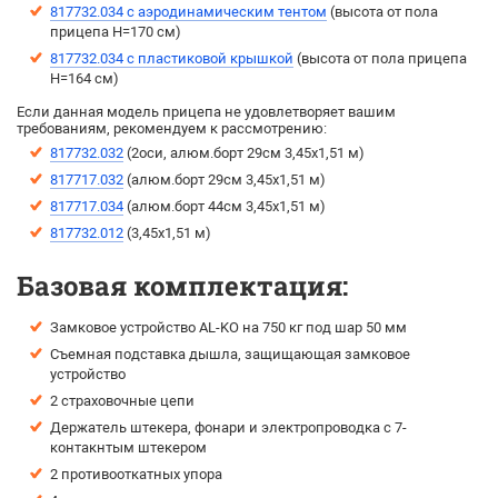
817732.034 с аэродинамическим тентом
(выcота от пола
прицепа H=170 см)
817732.034 с пластиковой крышкой
(высота от пола прицепа
H=164 см)
Если данная модель прицепа не удовлетворяет вашим
требованиям, рекомендуем к рассмотрению:
817732.032
(2оси, алюм.борт 29см 3,45х1,51 м)
817717.032
(алюм.борт 29см 3,45х1,51 м)
817717.034
(алюм.борт 44см 3,45х1,51 м)
817732.012
(3,45х1,51 м)
Базовая комплектация:
Замковое устройство AL-KO на 750 кг под шар 50 мм
Съемная подставка дышла, защищающая замковое
устройство
2 страховочные цепи
Держатель штекера, фонари и электропроводка с 7-
контакнтым штекером
2 противооткатных упора