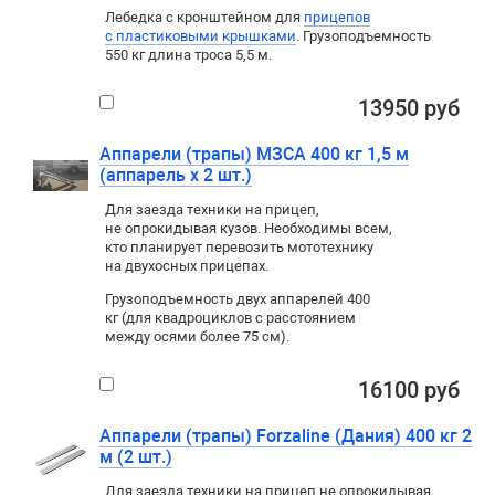
Лебедка c кронштейном для
прицепов
с пластиковыми крышками
. Грузоподъемность
550 кг длина троса 5,5 м.
13950 руб
Аппарели (трапы) МЗСА 400 кг 1,5 м
(аппарель х 2 шт.)
Для заезда техники на прицеп
,
не опрокидывая кузов. Необходимы всем
,
кто планирует перевозить мототехнику
на двухосных прицепах.
Грузоподъемность двух аппарелей 400
кг (для квадроциклов с расстоянием
между осями более 75 см).
16100 руб
Аппарели (трапы) Forzaline (Дания) 400 кг 2
м (2 шт.)
Для заезда техники на прицеп
,
не опрокидывая