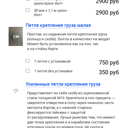
2900 руб
крюк/крюк-болт
50 мм х 1,1 м крюк-
2900 руб
болт
Петля крепления груза малая
Простая, но надежная петля крепления груза
(кольцо и скоба). Болты в конмплект не входят.
Может быть установлена как на пол, так
и на стойку борта.
1 петля с установкой
750 руб
1 петля без установки
350 руб
Усиленные петли крепления груза
Представляют из себя скобу из оцинкованной
стали толщиной М10. Крепяться в пол прицепа —
сверлятся отверстия в полу через нижнюю часть
металла бортов, а с нижней стороны
фиксируются гайками с защитой
от раскручивания. Лучше рымгаек тем, что имеют
две точки крепления и в нерабочем состоянии
утоплены почти до уровня пола. Не гнуться,