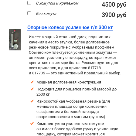
С хомутом и крепежом
4500 руб
Без хомута
3900 руб
Опорное колесо усиленное г/п 300 кг
Имеет мощный стальной диск, подшипник
качения вместо втулки, более долговечное
резиновое покрытие c V-образным профилем.
Обычно комплектуется усиленным хомутом —
он имеет усиленную площадку, которая может
крепиться на четыре болта. Рекомендуется для
всех прицепов, а для прицепов 817718
и 817735 — это единственый правильный выбор.
Мощная долговечная конструкция
Подходит для прицепов полной массой до
2500 кг
Износостойкая V-образная резина (для
меньшей площади соприкосновения
с асфальтом и большей площади
соприкосновения с мягким грунтом)
Комплектуется усиленным хомутом —
он имеет более удобную ручку и усиленную
площадку, которая может крепиться