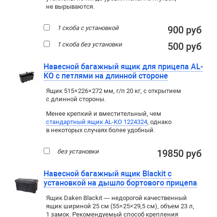
не вырываются.
1 скоба с установкой
900 руб
1 скоба без установки
500 руб
Навесной багажный ящик для прицепа AL-
KO с петлями на длинной стороне
Ящик 515×226×272 мм, г/п 20 кг, с открытием
с длинной стороны.
Менее крепкий и вместительный, чем
стандартный ящик AL-KO 1224324
, однако
в некоторых случаях более удобный.
без установки
19850 руб
Навесной багажный ящик Blackit с
установкой на дышло бортового прицепа
Ящик Daken Blackit — недорогой качественный
ящик шириной 25 см (55×25×29,5 см), объем 23 л,
1 замок. Рекомендуемый способ крепления