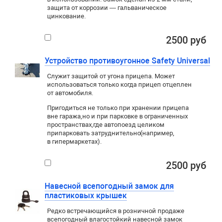
защита от коррозии — гальваническое
цинкование.
2500 руб
Устройство противоугонное Safety Universal
Служит защитой от угона прицепа. Может
использоваться только когда прицеп отцеплен
от автомобиля.
Пригодиться не только при хранении прицепа
вне гаража
,
но и при парковке в ограниченных
пространствах
,
где автопоезд целиком
припарковать затруднительно
(
например
,
в гипермаркетах).
2500 руб
Навесной всепогодный замок для
пластиковых крышек
Редко встречающийся в розничной продаже
всепогодный влагостойкий навесной замок