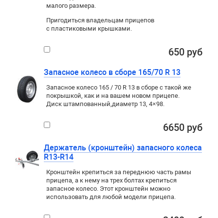
малого размера.
Пригодиться владельцам прицепов
с пластиковыми крышками.
650 руб
Запасное колесо в сборе 165/70 R 13
Запасное колесо 165 / 70 R 13 в сборе с такой же
покрышкой
,
как и на вашем новом прицепе.
Диск штампованный
,
диаметр 13
,
4×98
.
6650 руб
Держатель (кронштейн) запасного колеса
R13-R14
Кронштейн крепиться за переднюю часть рамы
прицепа, а к нему на трех болтах крепиться
запасное колесо. Этот кронштейн можно
использовать для любой модели прицепа.