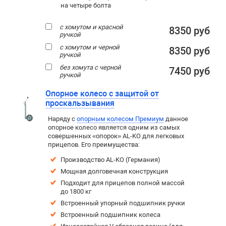
на четыре болта
с хомутом и красной
8350 руб
ручкой
с хомутом и черной
8350 руб
ручкой
без хомута с черной
7450 руб
ручкой
Опорное колесо с защитой от
проскальзывания
Наряду с
опорным колесом Премиум
данное
опорное колесо является одним из самых
совершенных «опорок» AL-KO для легковых
прицепов. Его преимущества:
Производство AL-KO (Германия)
Мощная долговечная конструкция
Подходит для прицепов полной массой
до 1800 кг
Встроенный упорный подшипник ручки
Встроенный подшипник колеса