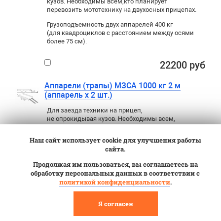
кузов. Необходимы всем
,
кто планирует
перевозить мототехнику на двухосных прицепах.
Грузоподъемность двух аппарелей 400 кг
(для квадроциклов с расстоянием между осями
более 75 см).
22200 руб
Аппарели (трапы) МЗСА 1000 кг 2 м
(аппарель х 2 шт.)
Для заезда техники на прицеп
,
не опрокидывая кузов. Необходимы всем
,
кто планирует перевозить мототехнику
на двухосных прицепах.
Наш сайт использует cookie для улучшения работы
сайта.
Грузоподъемность двух аппарелей 1000
кг (для квадроциклов с расстоянием
Продолжая им пользоваться, вы соглашаетесь на
между осями более 120 см).
обработку персональных данных в соответствии с
политикой конфиденциальности
.
33200 руб
Я согласен
Задний борт-трап (борт-аппарель)