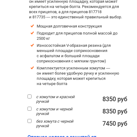
он имеет усиленную площадку, которая может
крепиться на четыре болта. Рекомендуется для
всех прицепов, а для прицепов 817718
и 817735 — это единственый правильный выбор.
Мощная долговечная конструкция
Подходит для прицепов полной массой до
2500 кг
Износостойкая V-образная резина (для
меньшей площади соприкосновения
с асфальтом и большей площади
соприкосновения с мягким грунтом)
Комплектуется усиленным хомутом —
он имеет более удобную ручку и усиленную
площадку, которая может крепиться
на четыре болта
с хомутом и красной
8350 руб
ручкой
с хомутом и черной
8350 руб
ручкой
без хомута с черной
7450 руб
ручкой