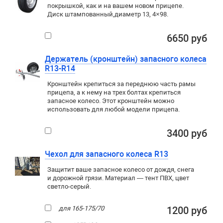
покрышкой
,
как и на вашем новом прицепе.
Диск штампованный
,
диаметр 13
,
4×98
.
6650 руб
Держатель (кронштейн) запасного колеса
R13-R14
Кронштейн крепиться за переднюю часть рамы
прицепа, а к нему на трех болтах крепиться
запасное колесо. Этот кронштейн можно
использовать для любой модели прицепа.
3400 руб
Чехол для запасного колеса R13
Защитит ваше запасное колесо от дождя, снега
и дорожной грязи. Материал — тент ПВХ, цвет
светло-серый.
для 165-175/70
1200 руб