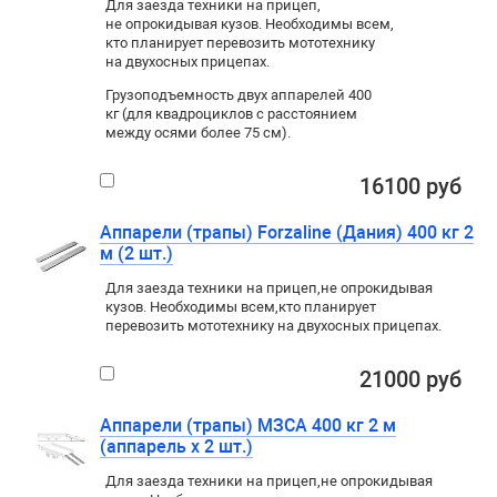
Для заезда техники на прицеп
,
не опрокидывая кузов. Необходимы всем
,
кто планирует перевозить мототехнику
на двухосных прицепах.
Грузоподъемность двух аппарелей 400
кг (для квадроциклов с расстоянием
между осями более 75 см).
16100 руб
Аппарели (трапы) Forzaline (Дания) 400 кг 2
м (2 шт.)
Для заезда техники на прицеп
,
не опрокидывая
кузов. Необходимы всем
,
кто планирует
перевозить мототехнику на двухосных прицепах.
21000 руб
Аппарели (трапы) МЗСА 400 кг 2 м
(аппарель х 2 шт.)
Для заезда техники на прицеп
,
не опрокидывая