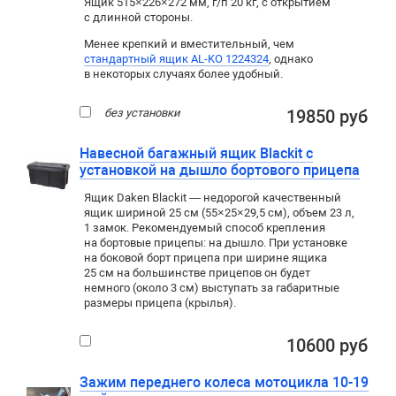
Ящик 515×226×272 мм, г/п 20 кг, с открытием
с длинной стороны.
Менее крепкий и вместительный, чем
стандартный ящик AL-KO 1224324
, однако
в некоторых случаях более удобный.
без установки
19850 руб
Навесной багажный ящик Blackit с
установкой на дышло бортового прицепа
Ящик Daken Blackit — недорогой качественный
ящик шириной 25 см (55×25×29,5 см), объем 23 л,
1 замок. Рекомендуемый способ крепления
на бортовые прицепы: на дышло. При установке
на боковой борт прицепа при ширине ящика
25 см на большинстве прицепов он будет
немного (около 3 см) выступать за габаритные
размеры прицепа (крылья).
10600 руб
Зажим переднего колеса мотоцикла 10-19