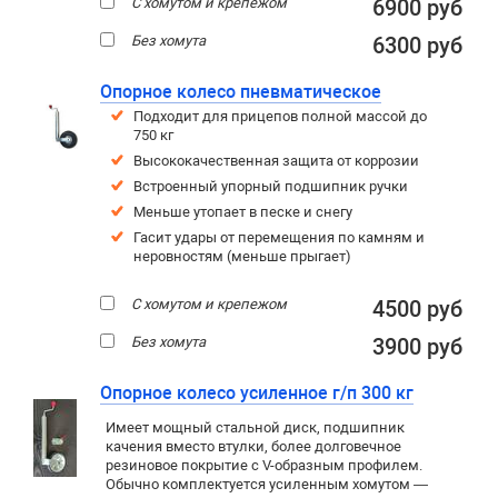
С хомутом и крепежом
6900 руб
Без хомута
6300 руб
Опорное колесо пневматическое
Подходит для прицепов полной массой до
750 кг
Высококачественная защита от коррозии
Встроенный упорный подшипник ручки
Меньше утопает в песке и снегу
Гасит удары от перемещения по камням и
неровностям (меньше прыгает)
С хомутом и крепежом
4500 руб
Без хомута
3900 руб
Опорное колесо усиленное г/п 300 кг
Имеет мощный стальной диск, подшипник
качения вместо втулки, более долговечное
резиновое покрытие c V-образным профилем.
Обычно комплектуется усиленным хомутом —