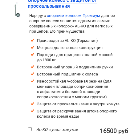
Опорное колесо с защитой от
проскальзывания
Наряду с
опорным колесом Премиум
данное
опорное колесо является одним из самых
совершенных «опорок» AL-KO для легковых
прицепов. Его преимущества:
Производство AL-KO (Германия)
Мощная долговечная конструкция
Подходит для прицепов полной массой
до 1800 кг
Встроенный упорный подшипник ручки
Встроенный подшипник колеса
Износостойкая V-образная резина (для
меньшей площади соприкосновения
с асфальтом и большей площади
соприкосновения с мягким грунтом)
Защита от проскальзывания внутри хомута
Защита от раскручивания штока опорного
колеса во время езды
AL-KO с усил. хомутом
16500 руб