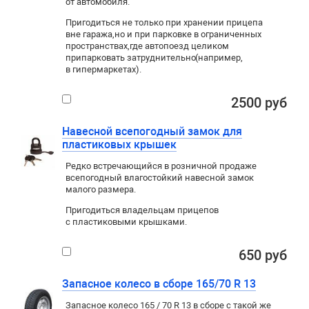
от автомобиля.
Пригодиться не только при хранении прицепа
вне гаража
,
но и при парковке в ограниченных
пространствах
,
где автопоезд целиком
припарковать затруднительно
(
например
,
в гипермаркетах).
2500 руб
Навесной всепогодный замок для
пластиковых крышек
Редко встречающийся в розничной продаже
всепогодный влагостойкий навесной замок
малого размера.
Пригодиться владельцам прицепов
с пластиковыми крышками.
650 руб
Запасное колесо в сборе 165/70 R 13
Запасное колесо 165 / 70 R 13 в сборе с такой же