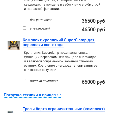
специально для тех, кто перевозит свой
квадроцикл в прицепе и заботится о его быстрой
и надёжной фиксации.
без установки
36500 руб
с установкой
46500 руб
Комплект креплений SuperClamp для
перевозки снегохода
Крепления Superclamp предназначены для
фиксации перевозимых в прицепе снегоходов
и являются современной заменой стяжным
ремням. Крепление снегохода теперь занимает
считанные секунды!
полный комплект
65000 руб
Погрузка техники в прицеп
↑
:
Тросы борта ограничительные (комплект)