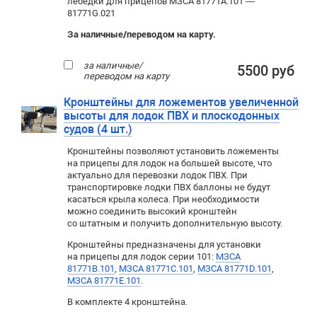
лебедки для прицепов МЗСА 81771A.101 —
81771G.021
За наличные/переводом на карту.
за наличные/
5500 руб
переводом на карту
Кронштейны для ложементов увеличенной
высоты для лодок ПВХ и плоскодонных
судов (4 шт.)
Кронштейны позволяют установить ложементы
на прицепы для лодок на большей высоте, что
актуально для перевозки лодок ПВХ. При
транспортировке лодки ПВХ баллоны не будут
касаться крыла колеса. При необходимости
можно соединить высокий кронштейн
со штатным и получить дополнительную высоту.
Кронштейны предназначены для установки
на прицепы для лодок серии 101:
МЗСА
81771B.101
,
МЗСА 81771C.101
,
МЗСА 81771D.101
,
МЗСА 81771Е.101
.
В комплекте 4 кронштейна.