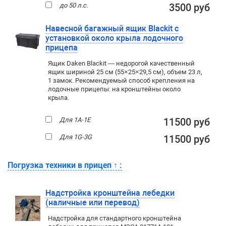
до 50 л.с.
3500 руб
Навесной багажный ящик Blackit с
установкой около крыла лодочного
прицепа
Ящик Daken Blackit — недорогой качественный
ящик шириной 25 см (55×25×29,5 см), объем 23 л,
1 замок. Рекомендуемый способ крепления на
лодочные прицепы: на кронштейны около
крыла.
Для 1A-1E
11500 руб
Для 1G-3G
11500 руб
Погрузка техники в прицеп
↑
:
Надстройка кронштейна лебедки
(наличные или перевод)
Надстройка для стандартного кронштейна