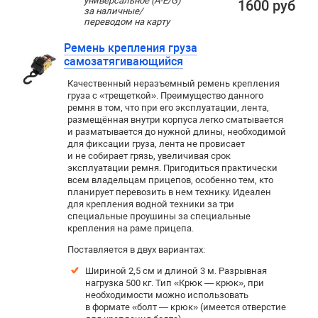
универсальное (А-E/G)
1600 руб
за наличные/
переводом на карту
Ремень крепления груза
самозатягивающийся
Качественный неразъемный ремень крепления
груза с «трещеткой». Преимущество данного
ремня в том, что при его эксплуатации, лента,
размещённая внутри корпуса легко сматывается
и разматывается до нужной длины, необходимой
для фиксации груза, лента не провисает
и не собирает грязь, увеличивая срок
эксплуатации ремня. Пригодиться практически
всем владельцам прицепов, особенно тем, кто
планирует перевозить в нем технику. Идеален
для крепления водной техники за три
специальные проушины за специальные
крепления на раме прицепа.
Поставляется в двух вариантах:
Шириной 2,5 см и длиной 3 м. Р
азрывная
нагрузка 500 кг. Тип «Крюк — крюк», при
необходимости можно использовать
в формате «болт — крюк» (имеется отверстие