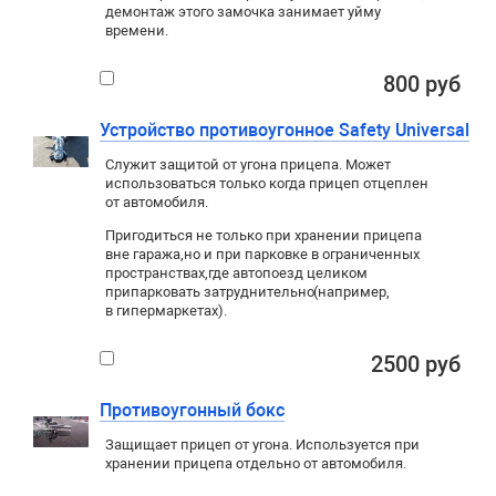
демонтаж этого замочка занимает уйму
времени.
800 руб
Устройство противоугонное Safety Universal
Служит защитой от угона прицепа. Может
использоваться только когда прицеп отцеплен
от автомобиля.
Пригодиться не только при хранении прицепа
вне гаража
,
но и при парковке в ограниченных
пространствах
,
где автопоезд целиком
припарковать затруднительно
(
например
,
в гипермаркетах).
2500 руб
Противоугонный бокс
Защищает прицеп от угона. Используется при
хранении прицепа отдельно от автомобиля.