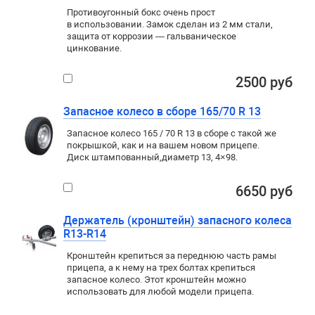
Противоугонный бокс очень прост
в использовании. Замок сделан из 2 мм стали,
защита от коррозии — гальваническое
цинкование.
2500 руб
Запасное колесо в сборе 165/70 R 13
Запасное колесо 165 / 70 R 13 в сборе с такой же
покрышкой
,
как и на вашем новом прицепе.
Диск штампованный
,
диаметр 13
,
4×98
.
6650 руб
Держатель (кронштейн) запасного колеса
R13-R14
Кронштейн крепиться за переднюю часть рамы
прицепа, а к нему на трех болтах крепиться
запасное колесо. Этот кронштейн можно
использовать для любой модели прицепа.