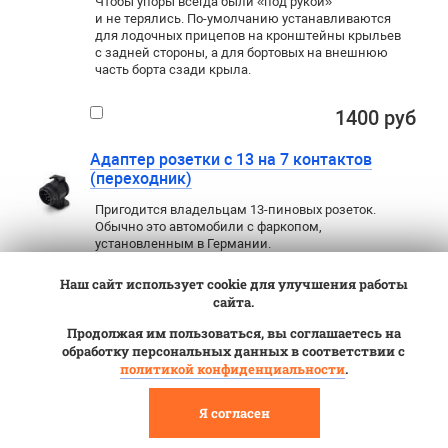
Чтобы упоры всегда были «под рукой»
и не терялись. По-умолчанию устанавливаются
для лодочных прицепов на кронштейны крыльев
с задней стороны, а для бортовых на внешнюю
часть борта сзади крыла.
1400 руб
Адаптер розетки с 13 на 7 контактов
(переходник)
Пригодится владельцам 13-пиновых розеток.
Обычно это автомобили с фаркопом
,
установленным в Германии.
Наш сайт использует cookie для улучшения работы
1500 руб
сайта.
Продолжая им пользоваться, вы соглашаетесь на
Регулятор высоты замкового устройства на
обработку персональных данных в соответствии с
дышло 60 мм
политикой конфиденциальности
.
Регулятор высоты замкового устройства, скоба
проставочная, проставка под замок прицепа или
Я согласен
просто кронштейн сцепной головки МЗСА
3907.0602.000. Пригодиться для автомобилей