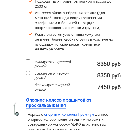
Подходит для прицепов полной массой до
2500 кг
Износостойкая V-образная резина (для
меньшей площади соприкосновения
с асфальтом и большей площади
соприкосновения с мягким грунтом)
Комплектуется усиленным хомутом —
он имеет более удобную ручку и усиленную
площадку, которая может крепиться
на четыре болта
с хомутом и красной
8350 руб
ручкой
с хомутом и черной
8350 руб
ручкой
без хомута с черной
7450 руб
ручкой
Опорное колесо с защитой от
проскальзывания
Наряду с
опорным колесом Премиум
данное
опорное колесо является одним из самых
совершенных «опорок» AL-KO для легковых
прицепов. Его преимущества: