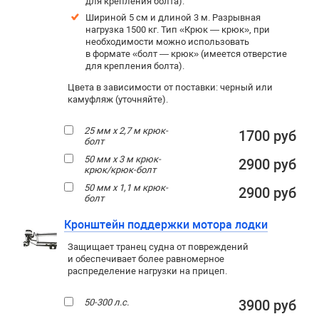
для крепления болта).
Шириной 5 см и длиной 3 м. Разрывная
нагрузка 1500 кг. Тип «Крюк — крюк», при
необходимости можно использовать
в формате «болт — крюк» (имеется отверстие
для крепления болта).
Цвета в зависимости от поставки: черный или
камуфляж (уточняйте).
25 мм х 2,7 м крюк-
1700 руб
болт
50 мм х 3 м крюк-
2900 руб
крюк/крюк-болт
50 мм х 1,1 м крюк-
2900 руб
болт
Кронштейн поддержки мотора лодки
Защищает транец судна от повреждений
и обеспечивает более равномерное
распределение нагрузки на прицеп.
50-300 л.с.
3900 руб