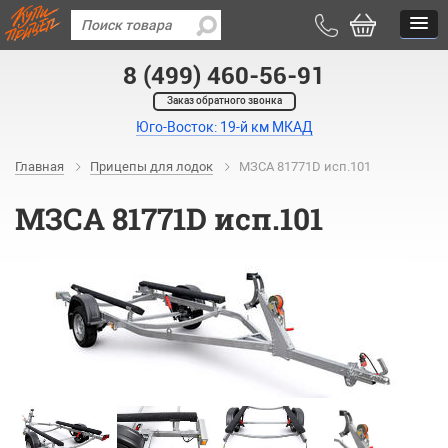
8 (499) 460-56-91
Заказ обратного звонка
Юго-Восток: 19-й км МКАД
Главная
Прицепы для лодок
МЗСА 81771D исп.101
МЗСА 81771D исп.101