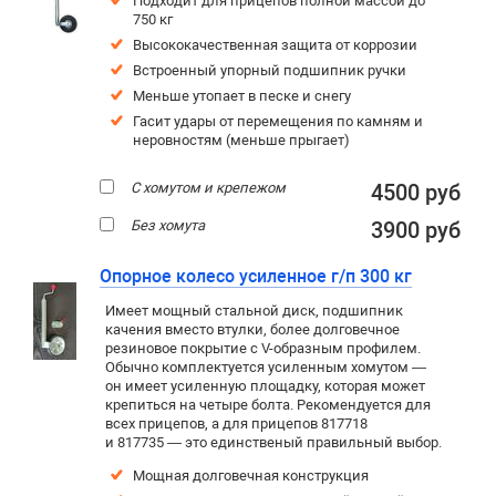
Подходит для прицепов полной массой до
750 кг
Высококачественная защита от коррозии
Встроенный упорный подшипник ручки
Меньше утопает в песке и снегу
Гасит удары от перемещения по камням и
неровностям (меньше прыгает)
С хомутом и крепежом
4500 руб
Без хомута
3900 руб
Опорное колесо усиленное г/п 300 кг
Имеет мощный стальной диск, подшипник
качения вместо втулки, более долговечное
резиновое покрытие c V-образным профилем.
Обычно комплектуется усиленным хомутом —
он имеет усиленную площадку, которая может
крепиться на четыре болта. Рекомендуется для
всех прицепов, а для прицепов 817718
и 817735 — это единственый правильный выбор.
Мощная долговечная конструкция