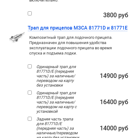
включительно.
3800 руб
Трап для прицепов МЗСА 81771D и 81771Е
Композитный трап для лодочного прицепа.
Предназначен для повышения удобства
эксплуатации лодочного прицепа во время
спуска и подъема лодки.
Одинарный трап для
81771D/E (передняя
14900 руб
часть) за наличные/
переводом на карту
без установки
Одинарный трап для
81771D/E (передняя
16400 руб
часть) за наличные/
переводом на карту с
установкой
Задняя часть трапа
для 81771D/E
14000 руб
(передняя часть) за
наличные/переводом
на карту без установки