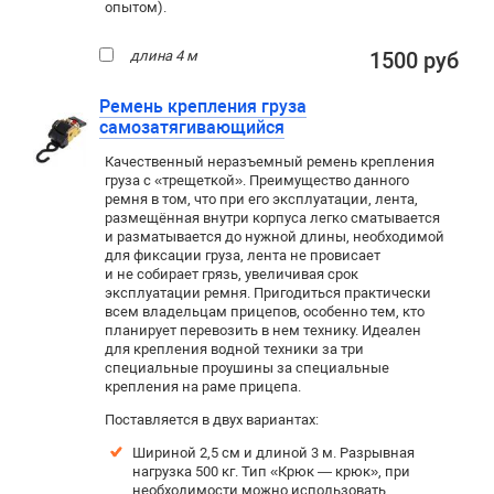
опытом).
длина 4 м
1500 руб
Ремень крепления груза
самозатягивающийся
Качественный неразъемный ремень крепления
груза с «трещеткой». Преимущество данного
ремня в том, что при его эксплуатации, лента,
размещённая внутри корпуса легко сматывается
и разматывается до нужной длины, необходимой
для фиксации груза, лента не провисает
и не собирает грязь, увеличивая срок
эксплуатации ремня. Пригодиться практически
всем владельцам прицепов, особенно тем, кто
планирует перевозить в нем технику. Идеален
для крепления водной техники за три
специальные проушины за специальные
крепления на раме прицепа.
Поставляется в двух вариантах:
Шириной 2,5 см и длиной 3 м. Р
азрывная
нагрузка 500 кг. Тип «Крюк — крюк», при
необходимости можно использовать