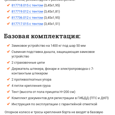
817718.015 с тентом
(3,45х1,95)
817719.012 с тентом
(3,45х1,81)
817736.012 с тентом
(3,45х1,95)
817717.015 с тентом
(3,45х1,51)
Базовая комплектация:
Замковое устройство на 1400 кг под шар 50 мм
Съемная подставка дышла, защищающая замковое
устройство
2 страховочные цепи
Держатель штекера, фонари и электропроводка с 7-
контакнтым штекером
2 противооткатных упора
4 петли крепления груза
Тент (высота от пола прицепа H=200 см)
Комплект документов для регистрации в ГИБДД (ПТС и ДКП)
Инструкция по эксплуатации с гарантийной отметкой
Опорное колесо и тросы крепления борта не входят в базовую