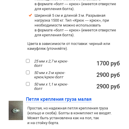
в формате «болт — крюк» (имеется отверстие
для крепления болта).
Шириной 5 см и длиной 3 м. Разрывная
нагрузка 1500 кг. Тип «Крюк — крюк», при
необходимости можно использовать
в формате «болт — крюк» (имеется отверстие
для крепления болта).
Цвета в зависимости от поставки: черный или
камуфляж (уточняйте).
25 мм х 2,7 м крюк-
1700 руб
болт
50 мм х 3 м крюк-
2900 руб
крюк/крюк-болт
50 мм х 1,1 м крюк-
2900 руб
болт
Петля крепления груза малая
Простая, но надежная петля крепления груза
(кольцо и скоба). Болты в конмплект не входят.
Может быть установлена как на пол, так
и на стойку борта.