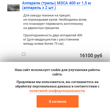
Аппарели (трапы) МЗСА 400 кг 1,5 м
(аппарель х 2 шт.)
Для заезда техники на прицеп
,
не опрокидывая кузов. Необходимы всем
,
кто планирует перевозить мототехнику
на двухосных прицепах.
Грузоподъемность двух аппарелей 400
кг (для квадроциклов с расстоянием
между осями более 75 см).
16100 руб
Аппарели (трапы) Forzaline (Дания) 400 кг 2
Наш сайт использует cookie для улучшения работы
м (2 шт.)
сайта.
Для заезда техники на прицеп
,
не опрокидывая
Продолжая им пользоваться, вы соглашаетесь на
кузов. Необходимы всем
,
кто планирует
обработку персональных данных в соответствии с
перевозить мототехнику на двухосных прицепах.
политикой конфиденциальности
.
21000 руб
Я согласен
Аппарели (трапы) МЗСА 400 кг 2 м