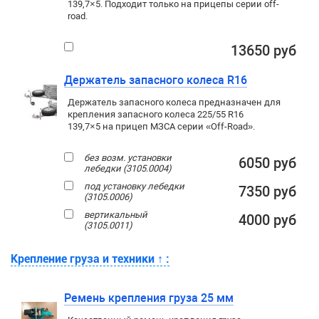
139,7×5. Подходит только на прицепы серии
off-
road
.
13650 руб
Держатель запасного колеса R16
Держатель запасного колеса предназначен для
крепления запасного колеса 225/55 R16
139,7×5 на прицеп МЗСА серии «Off-Road».
без возм. установки
6050 руб
лебедки (3105.0004)
под установку лебедки
7350 руб
(3105.0006)
вертикальный
4000 руб
(3105.0011)
Крепление груза и техники
↑
:
Ремень крепления груза 25 мм