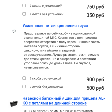
1 петля с установкой
750 руб
1 петля без установки
350 руб
Усиленные петли крепления груза
Представляют из себя скобу из оцинкованной
стали толщиной М10. Крепяться в пол прицепа —
сверлятся отверстия в полу через нижнюю часть
металла бортов, а с нижней стороны
фиксируются гайками с защитой
от раскручивания. Лучше рымгаек тем, что имеют
две точки крепления и в нерабочем состоянии
утоплены почти до уровня пола. Не гнуться,
не вырываются.
1 скоба с установкой
900 руб
1 скоба без установки
500 руб
Навесной багажный ящик для прицепа AL-
KO с петлями на длинной стороне
Ящик 515×226×272 мм, г/п 20 кг, с открытием