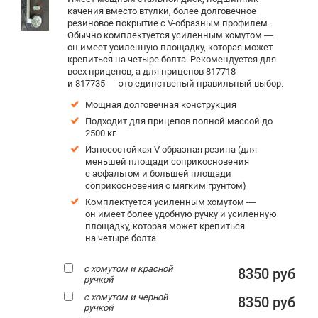
качения вместо втулки, более долговечное
резиновое покрытие c V-образным профилем.
Обычно комплектуется усиленным хомутом —
он имеет усиленную площадку, которая может
крепиться на четыре болта. Рекомендуется для
всех прицепов, а для прицепов 817718
и 817735 — это единственый правильный выбор.
Мощная долговечная конструкция
Подходит для прицепов полной массой до
2500 кг
Износостойкая V-образная резина (для
меньшей площади соприкосновения
с асфальтом и большей площади
соприкосновения с мягким грунтом)
Комплектуется усиленным хомутом —
он имеет более удобную ручку и усиленную
площадку, которая может крепиться
на четыре болта
с хомутом и красной
8350 руб
ручкой
с хомутом и черной
8350 руб
ручкой