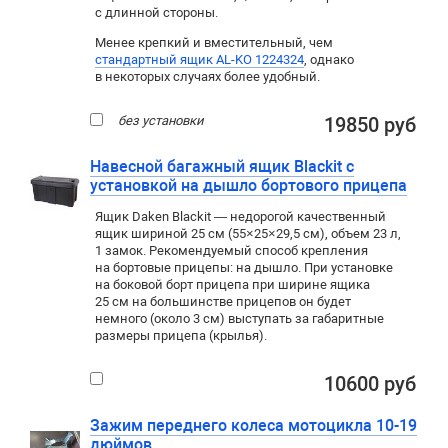
с длинной стороны.
Менее крепкий и вместительный, чем
стандартный ящик AL-KO 1224324
, однако
в некоторых случаях более удобный.
без установки
19850 руб
Навесной багажный ящик Blackit с
установкой на дышло бортового прицепа
Ящик Daken Blackit — недорогой качественный
ящик шириной 25 см (55×25×29,5 см), объем 23 л,
1 замок. Рекомендуемый способ крепления
на бортовые прицепы: на дышло. При установке
на боковой борт прицепа при ширине ящика
25 см на большинстве прицепов он будет
немного (около 3 см) выступать за габаритные
размеры прицепа (крылья).
10600 руб
Зажим переднего колеса мотоцикла 10-19
дюймов