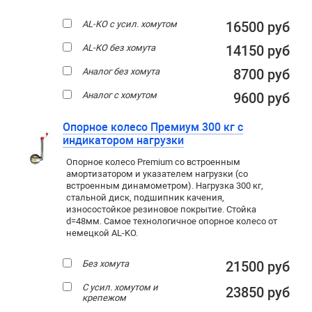
AL-KO с усил. хомутом
16500 руб
AL-KO без хомута
14150 руб
Аналог без хомута
8700 руб
Аналог с хомутом
9600 руб
Опорное колесо Премиум 300 кг с
индикатором нагрузки
Опорное колесо Premium со встроенным
амортизатором и указателем нагрузки (со
встроенным динамометром). Нагрузка 300 кг,
стальной диск, подшипник качения,
износостойкое резиновое покрытие. Стойка
d=48мм. Самое технологичное опорное колесо от
немецкой AL-KO.
Без хомута
21500 руб
С усил. хомутом и
23850 руб
крепежом