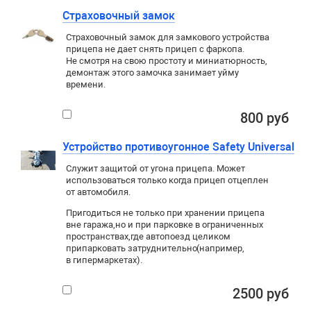
Страховочный замок
Страховочный замок для замкового устройства
прицепа не дает снять прицеп с фаркопа.
Не смотря на свою простоту и миниатюрность,
демонтаж этого замочка занимает уйму
времени.
800 руб
Устройство противоугонное Safety Universal
Служит защитой от угона прицепа. Может
использоваться только когда прицеп отцеплен
от автомобиля.
Пригодиться не только при хранении прицепа
вне гаража
,
но и при парковке в ограниченных
пространствах
,
где автопоезд целиком
припарковать затруднительно
(
например
,
в гипермаркетах).
2500 руб