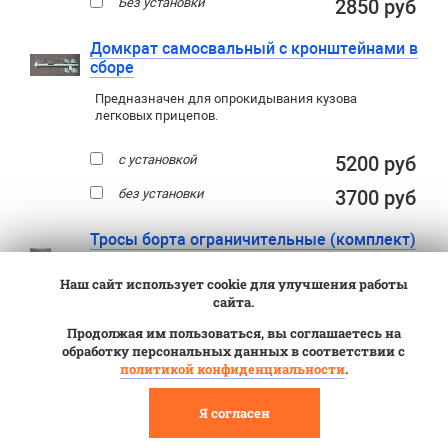
Без установки
2850 руб
Домкрат самосвальный с кронштейнами в
сборе
Предназначен для опрокидывания кузова
легковых прицепов.
с установкой
5200 руб
без установки
3700 руб
Тросы борта ограничительные (комплект)
Тросы крепления борта для легковых прицепов
Наш сайт использует cookie для улучшения работы
МЗСА (2 шт) с карабинами и крепежом.
сайта.
Продолжая им пользоваться, вы соглашаетесь на
с карабином 6 мм
1500 руб
обработку персональных данных в соответствии с
политикой конфиденциальности
.
Аппарели (трапы) МЗСА 400 кг 1,5 м
(аппарель х 2 шт.)
Я согласен
Для заезда техники на прицеп
,
не опрокидывая кузов. Необходимы всем
,