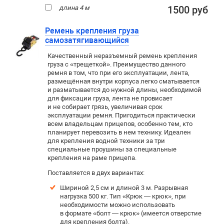
длина 4 м
1500 руб
Ремень крепления груза
самозатягивающийся
Качественный неразъемный ремень крепления
груза с «трещеткой». Преимущество данного
ремня в том, что при его эксплуатации, лента,
размещённая внутри корпуса легко сматывается
и разматывается до нужной длины, необходимой
для фиксации груза, лента не провисает
и не собирает грязь, увеличивая срок
эксплуатации ремня. Пригодиться практически
всем владельцам прицепов, особенно тем, кто
планирует перевозить в нем технику. Идеален
для крепления водной техники за три
специальные проушины за специальные
крепления на раме прицепа.
Поставляется в двух вариантах:
Шириной 2,5 см и длиной 3 м. Р
азрывная
нагрузка 500 кг. Тип «Крюк — крюк», при
необходимости можно использовать
в формате «болт — крюк» (имеется отверстие
для крепления болта).