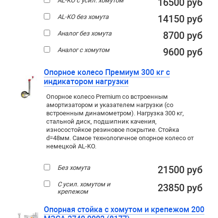
AL-KO с усил. хомутом
16500 руб
AL-KO без хомута
14150 руб
Аналог без хомута
8700 руб
Аналог с хомутом
9600 руб
Опорное колесо Премиум 300 кг с
индикатором нагрузки
Опорное колесо Premium со встроенным
амортизатором и указателем нагрузки (со
встроенным динамометром). Нагрузка 300 кг,
стальной диск, подшипник качения,
износостойкое резиновое покрытие. Стойка
d=48мм. Самое технологичное опорное колесо от
немецкой AL-KO.
Без хомута
21500 руб
С усил. хомутом и
23850 руб
крепежом
Опорная стойка с хомутом и крепежом 200