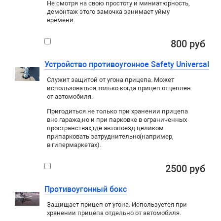
Не смотря на свою простоту и миниатюрность,
демонтаж этого замочка занимает уйму
времени.
800 руб
Устройство противоугонное Safety Universal
Служит защитой от угона прицепа. Может
использоваться только когда прицеп отцеплен
от автомобиля.
Пригодиться не только при хранении прицепа
вне гаража
,
но и при парковке в ограниченных
пространствах
,
где автопоезд целиком
припарковать затруднительно
(
например
,
в гипермаркетах).
2500 руб
Противоугонный бокс
Защищает прицеп от угона. Используется при
хранении прицепа отдельно от автомобиля.