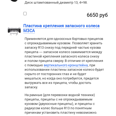
Диск штампованный
,
диаметр 13
,
4×98
.
6650 руб
Пластина крепления запасного колеса
МЗСА
Применяется для
одноосных
бортовых прицепов
с опрокидываемым кузовом. Позволяет хранить
запаску R13 снизу под передней частью кузова
прицепа — запасное колесо зажимается между
пластиной крепления запасного колеса снизу
и полом прицепа сверху. В отличие от крепления
с помощью
вертикального кронштейна
, при
использовании пластины запасное колесо будет
скрыто от посторонних глаз и не будет
мешаться
,
но когда оно потребуется
,
придется
выгружать все из прицепа
,
чтобы достать
запаску.
На рамные (для перевозки водной техники)
прицепы, прицепы с не опрокидываемым
кузовом (двухосные прицепы), и прицепы с
радиусом колес больше
R13
по понятным
причинам установить пластину невозможно.