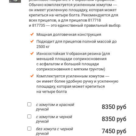
Обычно комплектуется усиленным хомутом —
он имеет усиленную площадку, которая может
крепиться на четыре болта. Рекомендуется для
всех прицепов, а для прицепов 817718
и 817735 — это единственый правильный выбор.
Мощная долговечная конструкция
Подходит для прицепов полной массой до
2500 кг
Износостойкая V-образная резина (для
меньшей площади соприкосновения
с асфальтом и большей площади
соприкосновения с мягким грунтом)
Комплектуется усиленным хомутом —
он имеет более удобную ручку и усиленную
площадку, которая может крепиться
на четыре болта
с хомутом и красной
8350 руб
ручкой
с хомутом и черной
8350 руб
ручкой
без хомута с черной
7450 руб
ручкой