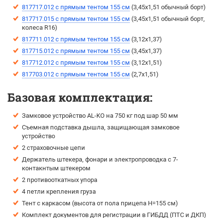
817717.012 с прямым тентом 155 см
(3,45х1,51 обычный борт)
817717.015 с прямым тентом 155 см
(3,45х1,51 обычный борт,
колеса R16)
817711.012 с прямым тентом 155 см
(3,12х1,37)
817715.012 с прямым тентом 155 см
(3,45х1,37)
817712.012 с прямым тентом 155 см
(3,12х1,51)
817703.012 с прямым тентом 155 см
(2,7х1,51)
Базовая комплектация:
Замковое устройство AL-KO на 750 кг под шар 50 мм
Съемная подставка дышла, защищающая замковое
устройство
2 страховочные цепи
Держатель штекера, фонари и электропроводка с 7-
контакнтым штекером
2 противооткатных упора
4 петли крепления груза
Тент с каркасом (высота от пола прицепа H=155 см)
Комплект документов для регистрации в ГИБДД (ПТС и ДКП)