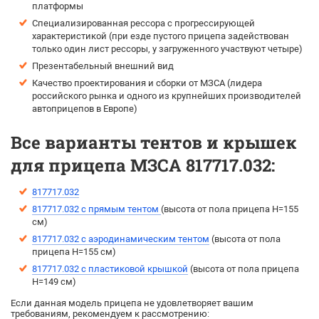
платформы
Специализированная рессора с прогрессирующей
характеристикой (при езде пустого прицепа задействован
только один лист рессоры, у загруженного участвуют четыре)
Презентабельный внешний вид
Качество проектирования и сборки от МЗСА (лидера
российского рынка и одного из крупнейших производителей
автоприцепов в Европе)
Все варианты тентов и крышек
для прицепа МЗСА 817717.032:
817717.032
817717.032 с прямым тентом
(выcота от пола прицепа H=155
см)
817717.032 с аэродинамическим тентом
(выcота от пола
прицепа H=155 см)
817717.032 с пластиковой крышкой
(высота от пола прицепа
H=149 см)
Если данная модель прицепа не удовлетворяет вашим
требованиям, рекомендуем к рассмотрению: