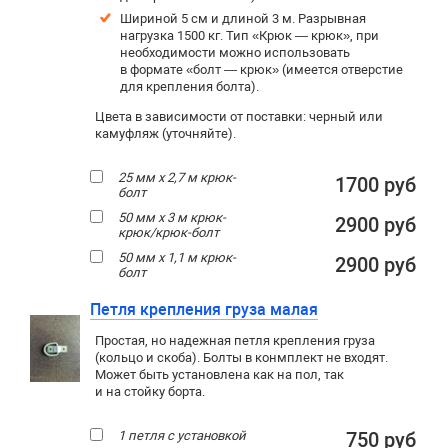
Шириной 5 см и длиной 3 м. Разрывная
нагрузка 1500 кг. Тип «Крюк — крюк», при
необходимости можно использовать
в формате «болт — крюк» (имеется отверстие
для крепления болта).
Цвета в зависимости от поставки: черный или
камуфляж (уточняйте).
25 мм х 2,7 м крюк-
1700 руб
болт
50 мм х 3 м крюк-
2900 руб
крюк/крюк-болт
50 мм х 1,1 м крюк-
2900 руб
болт
Петля крепления груза малая
Простая, но надежная петля крепления груза
(кольцо и скоба). Болты в конмплект не входят.
Может быть установлена как на пол, так
и на стойку борта.
1 петля с установкой
750 руб