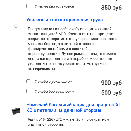
1 петля без установки
350 руб
Усиленные петли крепления груза
Представляют из себя скобу из оцинкованной
стали толщиной М10. Крепяться в пол прицепа —
сверлятся отверстия в полу через нижнюю часть
металла бортов, а с нижней стороны
фиксируются гайками с защитой
от раскручивания. Лучше рымгаек тем, что имеют
две точки крепления и в нерабочем состоянии
утоплены почти до уровня пола. Не гнуться,
не вырываются.
1 скоба с установкой
900 руб
1 скоба без установки
500 руб
Навесной багажный ящик для прицепа AL-
KO с петлями на длинной стороне
Ящик 515×226×272 мм, г/п 20 кг, с открытием
с длинной стороны.