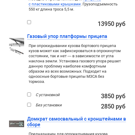
с пластиковыми крышками
. Грузоподъемность
550 кг длина троса 5,5 м.
13950 руб
Газовый упор платформы прицепа
При опрокидывании кузова бортового прицепа
кузов может как зафиксироваться в опрокинутом
состоянии, так и нет — в зависимости от угла
наклона земли. Установка газового упора решает
данную проблему наиболее комфортным
образом из всех возможных. Подходит на
одноосные бортовые прицепы МЗСА без
тормоза.
С установкой
3850 руб
Без установки
2850 руб
Домкрат самосвальный с кронштейнами в
сборе
Предназначен для опрокидывания кузова