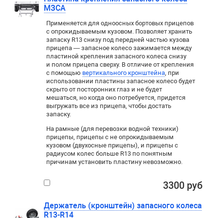
МЗСА
Применяется для
одноосных
бортовых прицепов
с опрокидываемым кузовом. Позволяет хранить
запаску R13 снизу под передней частью кузова
прицепа — запасное колесо зажимается между
пластиной крепления запасного колеса снизу
и полом прицепа сверху. В отличие от крепления
с помощью
вертикального кронштейна
, при
использовании пластины запасное колесо будет
скрыто от посторонних глаз и не будет
мешаться
,
но когда оно потребуется
,
придется
выгружать все из прицепа
,
чтобы достать
запаску.
На рамные (для перевозки водной техники)
прицепы, прицепы с не опрокидываемым
кузовом (двухосные прицепы), и прицепы с
радиусом колес больше
R13
по понятным
причинам установить пластину невозможно.
3300 руб
Держатель (кронштейн) запасного колеса
R13-R14