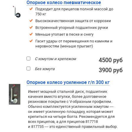
Опорное колесо пневматическое
Подходит для прицепов полной массой до
750 кг
Высококачественная защита от коррозии
Встроенный упорный подшипник ручки
Меньше утопает в песке и снегу
Гасит удары от перемещения по камням и
неровностям (меньше прыгает)
С хомутом и крепежом
4500 руб
Без хомута
3900 руб
Опорное колесо усиленное г/п 300 кг
Имеет мощный стальной диск, подшипник
качения вместо втулки, более долговечное
резиновое покрытие c V-образным профилем.
Обычно комплектуется усиленным хомутом —
он имеет усиленную площадку, которая может
крепиться на четыре болта. Рекомендуется для
всех прицепов, а для прицепов 817718
и 817735 — это единственый правильный выбор.