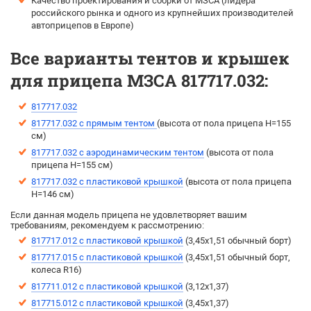
Качество проектирования и сборки от МЗСА (лидера
российского рынка и одного из крупнейших производителей
автоприцепов в Европе)
Все варианты тентов и крышек
для прицепа МЗСА 817717.032:
817717.032
817717.032 с прямым тентом
(выcота от пола прицепа H=155
см)
817717.032 с аэродинамическим тентом
(выcота от пола
прицепа H=155 см)
817717.032 с пластиковой крышкой
(высота от пола прицепа
H=146 см)
Если данная модель прицепа не удовлетворяет вашим
требованиям, рекомендуем к рассмотрению:
817717.012 с пластиковой крышкой
(3,45х1,51 обычный борт)
817717.015 с пластиковой крышкой
(3,45х1,51 обычный борт,
колеса R16)
817711.012 с пластиковой крышкой
(3,12х1,37)
817715.012 с пластиковой крышкой
(3,45х1,37)