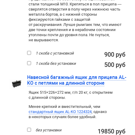
стали толщиной М10. Крепяться в пол прицепа —
сверлятся отверстия в полу через нижнюю часть
металла бортов, а с нижней стороны
фиксируются гайками с защитой
от раскручивания. Лучше рымгаек тем, что имеют
две точки крепления и в нерабочем состоянии
утоплены почти до уровня пола. Не гнуться,
не вырываются.
1 скоба с установкой
900 руб
1 скоба без установки
500 руб
Навесной багажный ящик для прицепа AL-
KO с петлями на длинной стороне
Ящик 515×226×272 мм, г/п 20 кг, с открытием
с длинной стороны.
Менее крепкий и вместительный, чем
стандартный ящик AL-KO 1224324
, однако
в некоторых случаях более удобный.
без установки
19850 руб