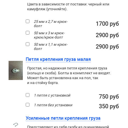
Цвета в зависимости от поставки: черный или
камуфляж (уточняйте).
25 мм х 2,7 м крюк-
1700 руб
болт
50 мм х 3 м крюк-
2900 руб
крюк/крюк-болт
50 мм х 1,1 м крюк-
2900 руб
болт
Петля крепления груза малая
Простая, но надежная петля крепления груза
(кольцо и скоба). Болты в конмплект не входят.
Может быть установлена как на пол, так
и на стойку борта.
1 петля с установкой
750 руб
1 петля без установки
350 руб
Усиленные петли крепления груза
Представляют из себя скобу из оцинкованной