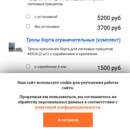
легковых прицепов.
с установкой
5200 руб
без установки
3700 руб
Тросы борта ограничительные (комплект)
Тросы крепления борта для легковых прицепов
МЗСА (2 шт) с карабинами и крепежом.
с карабином 6 мм
1500 руб
Аппарели (трапы) МЗСА 400 кг 1,5 м
Наш сайт использует cookie для улучшения работы
(аппарель х 2 шт.)
сайта.
Для заезда техники на прицеп
,
Продолжая им пользоваться, вы соглашаетесь на
не опрокидывая кузов. Необходимы всем
,
обработку персональных данных в соответствии с
кто планирует перевозить мототехнику
политикой конфиденциальности
.
на двухосных прицепах.
Грузоподъемность двух аппарелей 400
Я согласен
кг (для квадроциклов с расстоянием
между осями более 75 см).