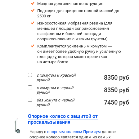
Мощная долговечная конструкция
Подходит для прицепов полной массой до
2500 кг
Износостойкая V-образная резина (для
меньшей площади соприкосновения
с асфальтом и большей площади
соприкосновения с мягким грунтом)
Комплектуется усиленным хомутом —
он имеет более удобную ручку и усиленную
площадку, которая может крепиться
на четыре болта
с хомутом и красной
8350 руб
ручкой
с хомутом и черной
8350 руб
ручкой
без хомута с черной
7450 руб
ручкой
Опорное колесо с защитой от
проскальзывания
Наряду с
опорным колесом Премиум
данное
опорное колесо является одним из самых