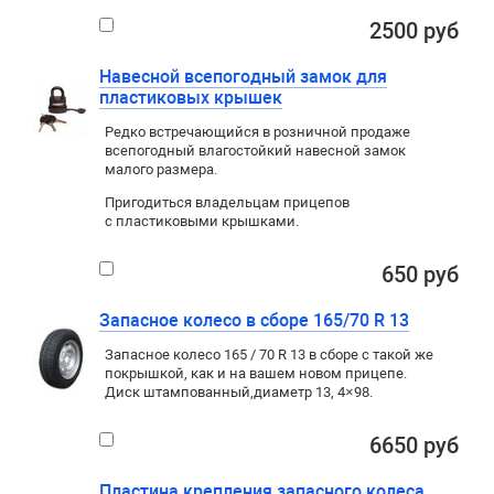
2500 руб
Навесной всепогодный замок для
пластиковых крышек
Редко встречающийся в розничной продаже
всепогодный влагостойкий навесной замок
малого размера.
Пригодиться владельцам прицепов
с пластиковыми крышками.
650 руб
Запасное колесо в сборе 165/70 R 13
Запасное колесо 165 / 70 R 13 в сборе с такой же
покрышкой
,
как и на вашем новом прицепе.
Диск штампованный
,
диаметр 13
,
4×98
.
6650 руб
Пластина крепления запасного колеса