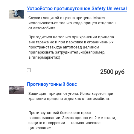
Устройство противоугонное Safety Universal
Служит защитой от угона прицепа. Может
использоваться только когда прицеп отцеплен
от автомобиля.
Пригодиться не только при хранении прицепа
вне гаража
,
но и при парковке в ограниченных
пространствах
,
где автопоезд целиком
припарковать затруднительно
(
например
,
в гипермаркетах).
2500 руб
Противоугонный бокс
Защищает прицеп от угона. Используется при
хранении прицепа отдельно от автомобиля.
Противоугонный бокс очень прост
в использовании. Замок сделан из 2 мм стали,
защита от коррозии — гальваническое
цинкование.