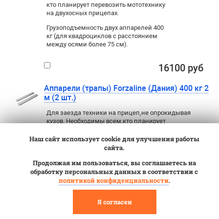
кто планирует перевозить мототехнику
на двухосных прицепах.
Грузоподъемность двух аппарелей 400
кг (для квадроциклов с расстоянием
между осями более 75 см).
16100 руб
Аппарели (трапы) Forzaline (Дания) 400 кг 2
м (2 шт.)
Для заезда техники на прицеп
,
не опрокидывая
кузов. Необходимы всем
,
кто планирует
перевозить мототехнику на двухосных прицепах.
Наш сайт использует cookie для улучшения работы
сайта.
21000 руб
Продолжая им пользоваться, вы соглашаетесь на
обработку персональных данных в соответствии с
Аппарели (трапы) МЗСА 400 кг 2 м
политикой конфиденциальности
.
(аппарель х 2 шт.)
Для заезда техники на прицеп
,
не опрокидывая
Я согласен
кузов. Необходимы всем
,
кто планирует
перевозить мототехнику на двухосных прицепах.