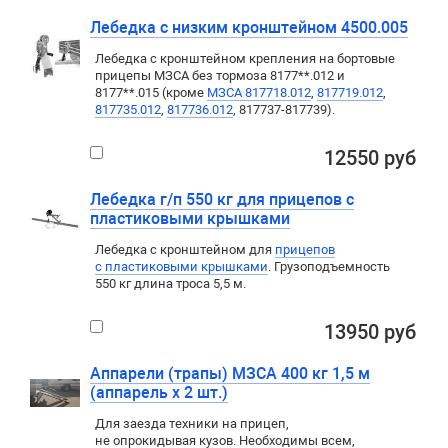
Лебедка с низким кронштейном 4500.005
Лебедка с кронштейном крепления на бортовые
прицепы МЗСА без тормоза 8177**.012 и
8177**.015 (кроме
МЗСА 817718.012
,
817719.012
,
817735.012
,
817736.012
, 817737-817739).
12550 руб
Лебедка г/п 550 кг для прицепов с
пластиковыми крышками
Лебедка c кронштейном для
прицепов
с пластиковыми крышками
. Грузоподъемность
550 кг длина троса 5,5 м.
13950 руб
Аппарели (трапы) МЗСА 400 кг 1,5 м
(аппарель х 2 шт.)
Для заезда техники на прицеп
,
не опрокидывая кузов. Необходимы всем
,