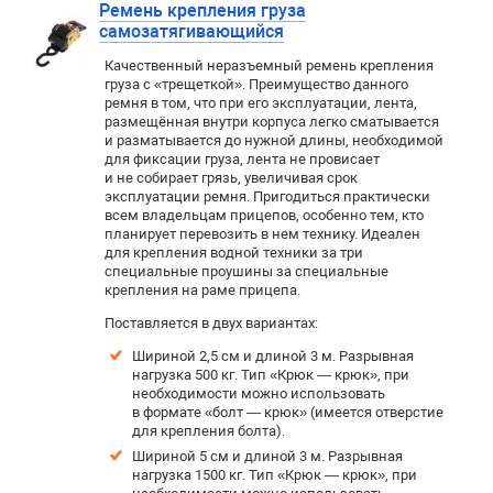
Ремень крепления груза
самозатягивающийся
Качественный неразъемный ремень крепления
груза с «трещеткой». Преимущество данного
ремня в том, что при его эксплуатации, лента,
размещённая внутри корпуса легко сматывается
и разматывается до нужной длины, необходимой
для фиксации груза, лента не провисает
и не собирает грязь, увеличивая срок
эксплуатации ремня. Пригодиться практически
всем владельцам прицепов, особенно тем, кто
планирует перевозить в нем технику. Идеален
для крепления водной техники за три
специальные проушины за специальные
крепления на раме прицепа.
Поставляется в двух вариантах:
Шириной 2,5 см и длиной 3 м. Р
азрывная
нагрузка 500 кг. Тип «Крюк — крюк», при
необходимости можно использовать
в формате «болт — крюк» (имеется отверстие
для крепления болта).
Шириной 5 см и длиной 3 м. Разрывная
нагрузка 1500 кг. Тип «Крюк — крюк», при