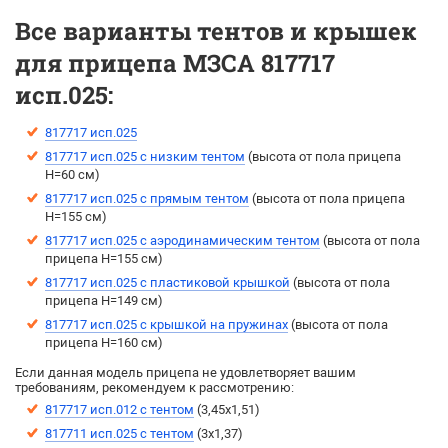
Все варианты тентов и крышек
для прицепа МЗСА 817717
исп.025:
817717 исп.025
817717 исп.025 с низким тентом
(высота от пола прицепа
H=60 см)
817717 исп.025 с прямым тентом
(выcота от пола прицепа
H=155 см)
817717 исп.025 с аэродинамическим тентом
(выcота от пола
прицепа H=155 см)
817717 исп.025 с пластиковой крышкой
(высота от пола
прицепа H=149 см)
817717 исп.025 с крышкой на пружинах
(высота от пола
прицепа Н=160 см)
Если данная модель прицепа не удовлетворяет вашим
требованиям, рекомендуем к рассмотрению:
817717 исп.012 с тентом
(3,45х1,51)
817711 исп.025 с тентом
(3х1,37)