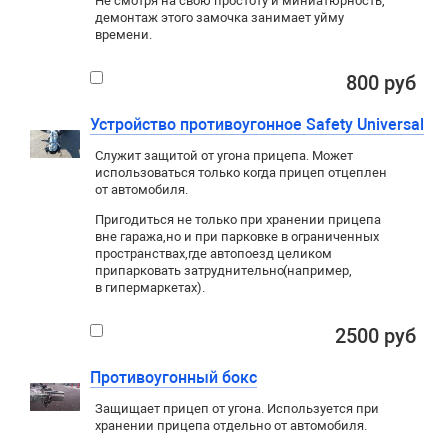
Не смотря на свою простоту и миниатюрность,
демонтаж этого замочка занимает уйму
времени.
800 руб
Устройство противоугонное Safety Universal
Служит защитой от угона прицепа. Может
использоваться только когда прицеп отцеплен
от автомобиля.
Пригодиться не только при хранении прицепа
вне гаража
,
но и при парковке в ограниченных
пространствах
,
где автопоезд целиком
припарковать затруднительно
(
например
,
в гипермаркетах).
2500 руб
Противоугонный бокс
Защищает прицеп от угона. Используется при
хранении прицепа отдельно от автомобиля.