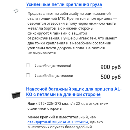
Усиленные петли крепления груза
Представляют из себя скобу из оцинкованной
стали толщиной М10. Крепяться в пол прицепа —
сверлятся отверстия в полу через нижнюю часть
металла бортов, а с нижней стороны
фиксируются гайками с защитой
от раскручивания. Лучше рымгаек тем, что имеют
две точки крепления и в нерабочем состоянии
утоплены почти до уровня пола. Не гнуться,
не вырываются.
1 скоба с установкой
900 руб
1 скоба без установки
500 руб
Навесной багажный ящик для прицепа AL-
KO с петлями на длинной стороне
Ящик 515×226×272 мм, г/п 20 кг, с открытием
с длинной стороны.
Менее крепкий и вместительный, чем
стандартный ящик AL-KO 1224324
, однако
в некоторых случаях более удобный.