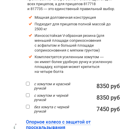
всех прицепов, а для прицепов 817718
и 817735 — это единственый правильный выбор.
Мощная долговечная конструкция
Подходит для прицепов полной массой до
2500 кг
Износостойкая V-образная резина (для
меньшей площади соприкосновения
с асфальтом и большей площади
соприкосновения с мягким грунтом)
Комплектуется усиленным хомутом —
он имеет более удобную ручку и усиленную
площадку, которая может крепиться
на четыре болта
с хомутом и красной
8350 руб
ручкой
с хомутом и черной
8350 руб
ручкой
без хомута с черной
7450 руб
ручкой
Опорное колесо с защитой от
проскальзывания