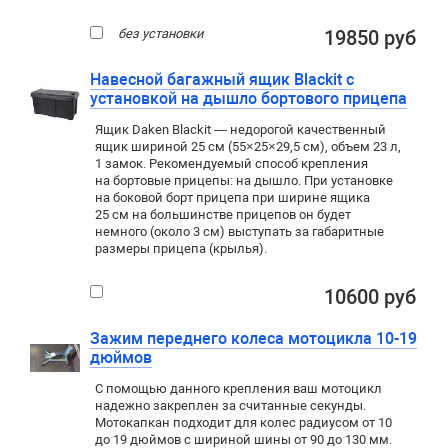
без установки
19850 руб
Навесной багажный ящик Blackit с
установкой на дышло бортового прицепа
Ящик Daken Blackit — недорогой качественный
ящик шириной 25 см (55×25×29,5 см), объем 23 л,
1 замок. Рекомендуемый способ крепления
на бортовые прицепы: на дышло. При установке
на боковой борт прицепа при ширине ящика
25 см на большинстве прицепов он будет
немного (около 3 см) выступать за габаритные
размеры прицепа (крылья).
10600 руб
Зажим переднего колеса мотоцикла 10-19
дюймов
С помощью данного крепления ваш мотоцикл
надежно закреплен за считанные секунды.
Мотокапкан подходит для колес радиусом от 10
до 19 дюймов с шириной шины от 90 до 130 мм.