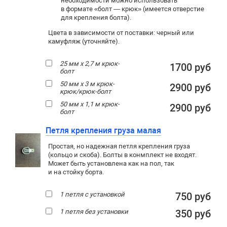
необходимости можно использовать
в формате «болт — крюк» (имеется отверстие
для крепления болта).
Цвета в зависимости от поставки: черный или
камуфляж (уточняйте).
25 мм х 2,7 м крюк-
1700 руб
болт
50 мм х 3 м крюк-
2900 руб
крюк/крюк-болт
50 мм х 1,1 м крюк-
2900 руб
болт
Петля крепления груза малая
Простая, но надежная петля крепления груза
(кольцо и скоба). Болты в конмплект не входят.
Может быть установлена как на пол, так
и на стойку борта.
1 петля с установкой
750 руб
1 петля без установки
350 руб