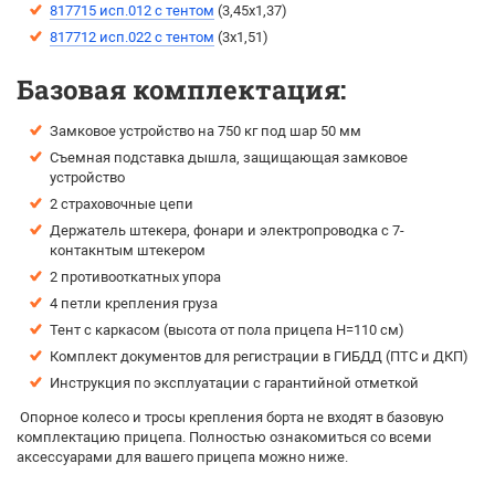
817715 исп.012 с тентом
(3,45х1,37)
817712 исп.022 с тентом
(3х1,51)
Базовая комплектация:
Замковое устройство на 750 кг под шар 50 мм
Съемная подставка дышла, защищающая замковое
устройство
2 страховочные цепи
Держатель штекера, фонари и электропроводка с 7-
контакнтым штекером
2 противооткатных упора
4 петли крепления груза
Тент с каркасом (высота от пола прицепа H=110 см)
Комплект документов для регистрации в ГИБДД (ПТС и ДКП)
Инструкция по эксплуатации с гарантийной отметкой
Опорное колесо и тросы крепления борта не входят в базовую
комплектацию прицепа. Полностью ознакомиться со всеми
аксессуарами для вашего прицепа можно ниже.