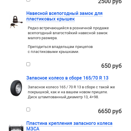
2500 руб
Навесной всепогодный замок для
пластиковых крышек
Редко встречающийся в розничной продаже
всепогодный влагостойкий навесной замок
малого размера.
Пригодиться владельцам прицепов
с пластиковыми крышками.
650 руб
Запасное колесо в сборе 165/70 R 13
Запасное колесо 165 / 70 R 13 в сборе с такой же
покрышкой
,
как и на вашем новом прицепе.
Диск штампованный
,
диаметр 13
,
4×98
.
6650 руб
Пластина крепления запасного колеса
МЗСА