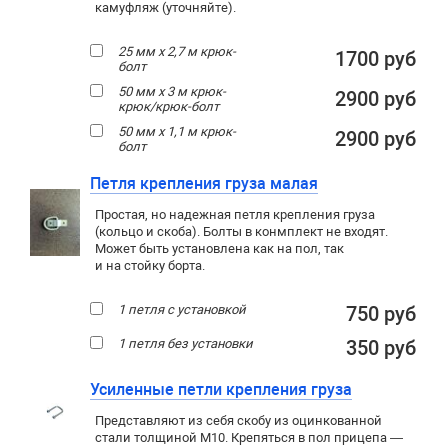
камуфляж (уточняйте).
25 мм х 2,7 м крюк-
1700 руб
болт
50 мм х 3 м крюк-
2900 руб
крюк/крюк-болт
50 мм х 1,1 м крюк-
2900 руб
болт
Петля крепления груза малая
Простая, но надежная петля крепления груза
(кольцо и скоба). Болты в конмплект не входят.
Может быть установлена как на пол, так
и на стойку борта.
1 петля с установкой
750 руб
1 петля без установки
350 руб
Усиленные петли крепления груза
Представляют из себя скобу из оцинкованной
стали толщиной М10. Крепяться в пол прицепа —