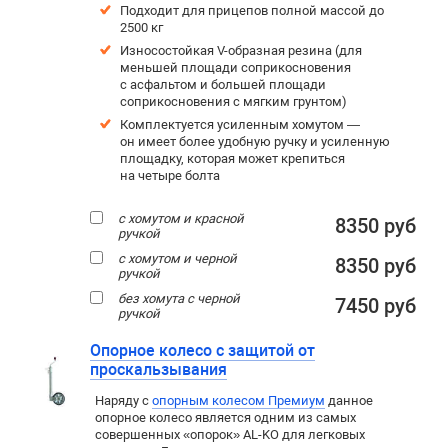
Подходит для прицепов полной массой до
2500 кг
Износостойкая V-образная резина (для
меньшей площади соприкосновения
с асфальтом и большей площади
соприкосновения с мягким грунтом)
Комплектуется усиленным хомутом —
он имеет более удобную ручку и усиленную
площадку, которая может крепиться
на четыре болта
с хомутом и красной
8350 руб
ручкой
с хомутом и черной
8350 руб
ручкой
без хомута с черной
7450 руб
ручкой
Опорное колесо с защитой от
проскальзывания
Наряду с
опорным колесом Премиум
данное
опорное колесо является одним из самых
совершенных «опорок» AL-KO для легковых