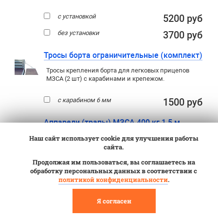
с установкой
5200 руб
без установки
3700 руб
Тросы борта ограничительные (комплект)
Тросы крепления борта для легковых прицепов
МЗСА (2 шт) с карабинами и крепежом.
с карабином 6 мм
1500 руб
Аппарели (трапы) МЗСА 400 кг 1,5 м
(аппарель х 2 шт.)
Наш сайт использует cookie для улучшения работы
сайта.
Для заезда техники на прицеп
,
не опрокидывая кузов. Необходимы всем
,
Продолжая им пользоваться, вы соглашаетесь на
кто планирует перевозить мототехнику
обработку персональных данных в соответствии с
на двухосных прицепах.
политикой конфиденциальности
.
Грузоподъемность двух аппарелей 400
кг (для квадроциклов с расстоянием
Я согласен
между осями более 75 см).