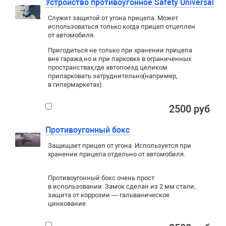
Устройство противоугонное Safety Universal
Служит защитой от угона прицепа. Может
использоваться только когда прицеп отцеплен
от автомобиля.
Пригодиться не только при хранении прицепа
вне гаража
,
но и при парковке в ограниченных
пространствах
,
где автопоезд целиком
припарковать затруднительно
(
например
,
в гипермаркетах).
2500 руб
Противоугонный бокс
Защищает прицеп от угона. Используется при
хранении прицепа отдельно от автомобиля.
Противоугонный бокс очень прост
в использовании. Замок сделан из 2 мм стали,
защита от коррозии — гальваническое
цинкование.