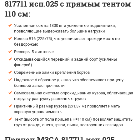
817711 исп.025 с прямым тентом
110 см:
Усиленная ось на 1300 кг и усиленные подшипники,
позволяющие выдерживать большие нагрузки
Колеса R16 (225х75), что увеличивает проходимость по
бездорожью
Рессоры 5-листовые
Откидывающийся передний и задний борт (усилены
фанерой)
Современные замки крепления бортов
Надежное V-образное дышло, что обеспечивает прицепу
большой запас прочности
Самосвальная система опрокидывания кузова, облегчающая
погрузку-разгрузку различных грузов
Практичный размер кузова (3х1,37 м) позволяет иметь
хорошую управляемость
Тент (высота от пола прицепа H=110 см) позволяет защитить
груз от дождя, снега, грязи, пыли, посторонних взглядов
Прицеп МЗСА 817711 исп.025