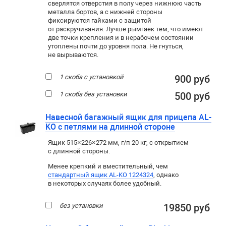
сверлятся отверстия в полу через нижнюю часть
металла бортов, а с нижней стороны
фиксируются гайками с защитой
от раскручивания. Лучше рымгаек тем, что имеют
две точки крепления и в нерабочем состоянии
утоплены почти до уровня пола. Не гнуться,
не вырываются.
1 скоба с установкой
900 руб
1 скоба без установки
500 руб
Навесной багажный ящик для прицепа AL-
KO с петлями на длинной стороне
Ящик 515×226×272 мм, г/п 20 кг, с открытием
с длинной стороны.
Менее крепкий и вместительный, чем
стандартный ящик AL-KO 1224324
, однако
в некоторых случаях более удобный.
без установки
19850 руб