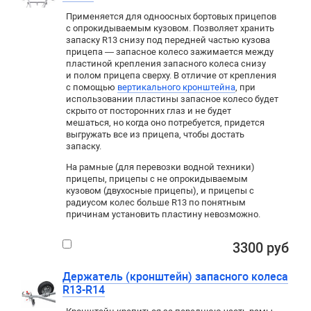
Применяется для
одноосных
бортовых прицепов
с опрокидываемым кузовом. Позволяет хранить
запаску R13 снизу под передней частью кузова
прицепа — запасное колесо зажимается между
пластиной крепления запасного колеса снизу
и полом прицепа сверху. В отличие от крепления
с помощью
вертикального кронштейна
, при
использовании пластины запасное колесо будет
скрыто от посторонних глаз и не будет
мешаться
,
но когда оно потребуется
,
придется
выгружать все из прицепа
,
чтобы достать
запаску.
На рамные (для перевозки водной техники)
прицепы, прицепы с не опрокидываемым
кузовом (двухосные прицепы), и прицепы с
радиусом колес больше
R13
по понятным
причинам установить пластину невозможно.
3300 руб
Держатель (кронштейн) запасного колеса
R13-R14