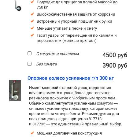
Подходит для прицепов полной массой до
750 кг
Высококачественная защита от коррозии
Встроенный упорный подшипник ручки
Меньше утопает в песке и снегу
Гасит удары от перемещения по камням и
неровностям (меньше прыгает)
С хомутом и крепежом
4500 руб
Без хомута
3900 руб
Опорное колесо усиленное г/п 300 кг
Имеет мощный стальной диск, подшипник
качения вместо втулки, более долговечное
резиновое покрытие c V-образным профилем.
Обычно комплектуется усиленным хомутом —
он имеет усиленную площадку, которая может
крепиться на четыре болта. Рекомендуется для
всех прицепов, а для прицепов 817718
и 817735 — это единственый правильный выбор.
Мощная долговечная конструкция