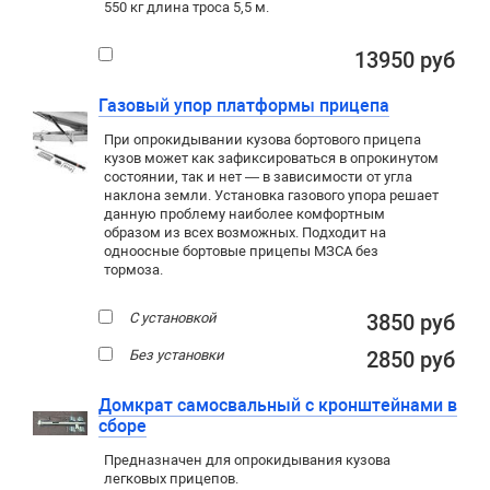
550 кг длина троса 5,5 м.
13950 руб
Газовый упор платформы прицепа
При опрокидывании кузова бортового прицепа
кузов может как зафиксироваться в опрокинутом
состоянии, так и нет — в зависимости от угла
наклона земли. Установка газового упора решает
данную проблему наиболее комфортным
образом из всех возможных. Подходит на
одноосные бортовые прицепы МЗСА без
тормоза.
С установкой
3850 руб
Без установки
2850 руб
Домкрат самосвальный с кронштейнами в
сборе
Предназначен для опрокидывания кузова
легковых прицепов.