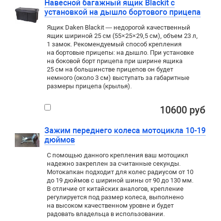
Навесной багажный ящик Blackit с
установкой на дышло бортового прицепа
Ящик Daken Blackit — недорогой качественный
ящик шириной 25 см (55×25×29,5 см), объем 23 л,
1 замок. Рекомендуемый способ крепления
на бортовые прицепы: на дышло. При установке
на боковой борт прицепа при ширине ящика
25 см на большинстве прицепов он будет
немного (около 3 см) выступать за габаритные
размеры прицепа (крылья).
10600 руб
Зажим переднего колеса мотоцикла 10-19
дюймов
С помощью данного крепления ваш мотоцикл
надежно закреплен за считанные секунды.
Мотокапкан подходит для колес радиусом от 10
до 19 дюймов с шириной шины от 90 до 130 мм.
В отличие от китайских аналогов, крепление
регулируется под размер колеса, выполнено
на высоком качественном уровне и будет
радовать владельца в использовании.