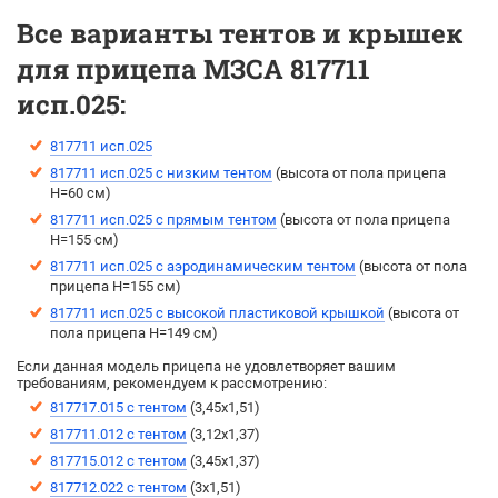
Все варианты тентов и крышек
для прицепа МЗСА 817711
исп.025:
817711 исп.025
817711 исп.025 с низким тентом
(высота от пола прицепа
H=60 см)
817711 исп.025 с прямым тентом
(выcота от пола прицепа
H=155 см)
817711 исп.025 с аэродинамическим тентом
(выcота от пола
прицепа H=155 см)
817711 исп.025 с высокой пластиковой крышкой
(высота от
пола прицепа H=149 см)
Если данная модель прицепа не удовлетворяет вашим
требованиям, рекомендуем к рассмотрению:
817717.015 с тентом
(3,45х1,51)
817711.012 с тентом
(3,12х1,37)
817715.012 с тентом
(3,45х1,37)
817712.022 с тентом
(3х1,51)