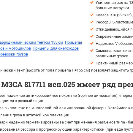
Усиленная ось на 1
большие нагрузки
Колеса R16 (225х75
Рессоры 5-листовы
Откидывающийся пе
Современные замки
аэродинамическим тентом 155 см
Прицепы
Надежное V-образно
ов и мотоциклов
Прицепы для снегоходов
Самосвальная систе
ревозки грузов
различных грузов
Практичный размер 
ческий тент (высота от пола прицепа H=155 см) позволяет защитить гру
МЗСА 817711 исп.025 имеет ряд пр
ет надежное антикоррозийное покрытие (горячее цинкование) и через 
ращается в ржавый ящик
па выполнено из многослойной ламинированной фанеры. Устойчиво к и
ления груза в штатной комплектации
нари надежно герметизированы за счет применения разъемов типа «ба
рованная рессора с прогрессирующей характеристикой (при езде пусто