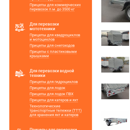
Прицепы для коммерческих
перевозок п.м. до 3500 кг
Для перевозки
мототехники
Прицепы для квадроциклов
и мотоциклов
Прицепы для снегоходов
Прицепы с пластиковыми
крышками
Для перевозки водной
техники
Прицепы для гидроциклов
Прицепы для лодок
Прицепы для лодок ПВХ
Прицепы для катеров и яхт
Технологические
транспортные тележки (ТТТ)
для хранения яхт и катеров
Прицепы для перевозки