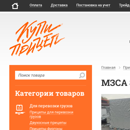
Оплата
Доставка
Постановка на учет
Трейд
Главная
При
МЗСА 
Категории товаров
Для перевозки грузов
Прицепы для перевозки
грузов
Двухосные прицепы
Прицепы-фургоны