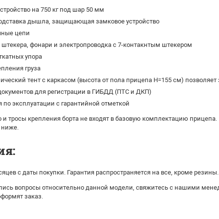
стройство на 750 кг под шар 50 мм
одставка дышла, защищающая замковое устройство
чные цепи
штекера, фонари и электропроводка с 7-контакнтым штекером
ткатных упора
епления груза
ческий тент с каркасом (высота от пола прицепа H=155 см) позволяет з
окументов для регистрации в ГИБДД (ПТС и ДКП)
 по эксплуатации с гарантийной отметкой
 и тросы крепления борта не входят в базовую комплектацию прицепа.
 ниже.
ия:
сяцев с даты покупки. Гарантия распространяется на все, кроме резины.
ались вопросы относительно данной модели, свяжитесь с нашими мене
оформят заказ.