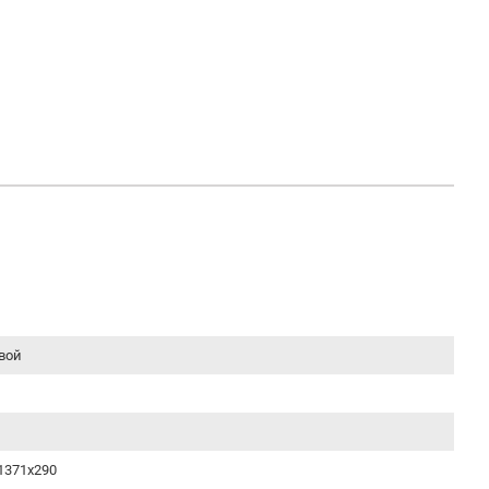
вой
1371x290