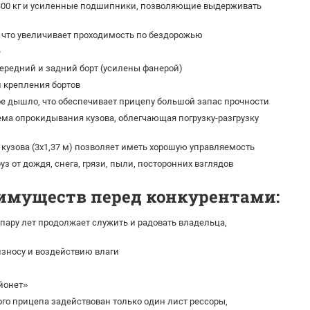
300 кг и усиленные подшипники, позволяющие выдерживать
), что увеличивает проходимость по бездорожью
е
редний и задний борт (усилены фанерой)
 крепления бортов
е дышло, что обеспечивает прицепу большой запас прочности
ма опрокидывания кузова, облегчающая погрузку-разгрузку
кузова (3х1,37 м) позволяет иметь хорошую управляемость
з от дождя, снега, грязи, пыли, посторонних взглядов
еимуществ перед конкурентами:
пару лет продолжает служить и радовать владельца,
зносу и воздействию влаги
йонет»
го прицепа задействован только один лист рессоры,