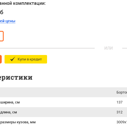
анной комплектации:
уб
шей цены
ИЛИ
еристики
Борто
 ширина, см
137
 длина, см
312
 размеры кузова, мм
3009x