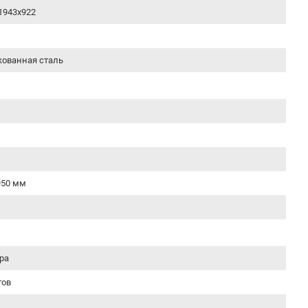
1943х922
ованная сталь
Ø50 мм
ра
тов