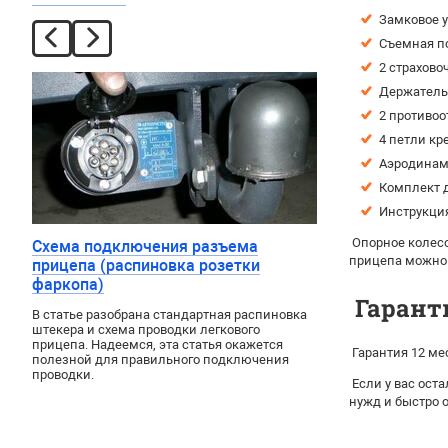
Замковое у
Съемная п
2 страхово
Держатель 
2 противоо
4 петли кр
Аэродинами
Комплект д
Инструкция
Опорное колесо
Схема подключения разъема
прицепа можно
прицепа (распиновка розетки
фаркопа)
Гарант
В статье разобрана стандартная распиновка
штекера и схема проводки легкового
прицепа. Надеемся, эта статья окажется
Гарантия 12 ме
полезной для правильного подключения
проводки.
Если у вас ост
нужд и быстро 