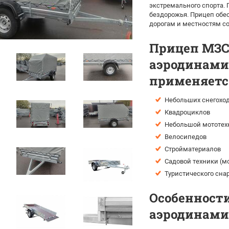
экстремального спорта. 
бездорожья. Прицеп обе
дорогам и местностям 
Прицеп МЗСА
аэродинами
применяется
Небольших снегохо
Квадроциклов
Небольшой мототехн
Велосипедов
Стройматериалов
Садовой техники (мо
Туристического сна
Особенности
аэродинамич