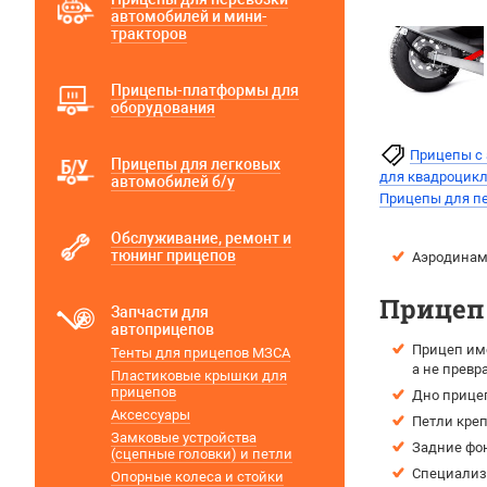
автомобилей и мини-
тракторов
Прицепы-платформы для
оборудования
Прицепы с 
Прицепы для легковых
для квадроцикл
автомобилей б/у
Прицепы для пе
Обслуживание, ремонт и
тюнинг прицепов
Аэродинами
Прицеп 
Запчасти для
автоприцепов
Прицеп име
Тенты для прицепов МЗСА
а не прев
Пластиковые крышки для
прицепов
Дно прице
Аксессуары
Петли креп
Замковые устройства
Задние фо
(сцепные головки) и петли
Специализи
Опорные колеса и стойки