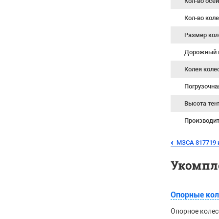
Кол-во осе
Кол-во кол
Размер кол
Дорожный 
Колея коле
Погрузочна
Высота тен
Производи
МЗСА 817719 
Укомпл
Опорные кол
Опорное колес