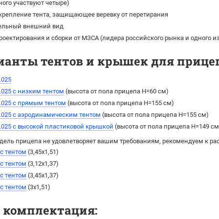
ного участвуют четыре)
крепление тента, защищающее веревку от перетирания
ельный внешний вид
роектирования и сборки от МЗСА (лидера российского рынка и одного 
ианты тентов и крышек для прицепа
.025
.025 с низким тентом
(высота от пола прицепа H=60 см)
.025 с прямым тентом
(выcота от пола прицепа H=155 см)
.025 с аэродинамическим тентом
(выcота от пола прицепа H=155 см)
.025 с высокой пластиковой крышкой
(высота от пола прицепа H=149 см
дель прицепа не удовлетворяет вашим требованиям, рекомендуем к ра
 с тентом
(3,45х1,51)
 с тентом
(3,12х1,37)
 с тентом
(3,45х1,37)
 с тентом
(3х1,51)
я комплектация: