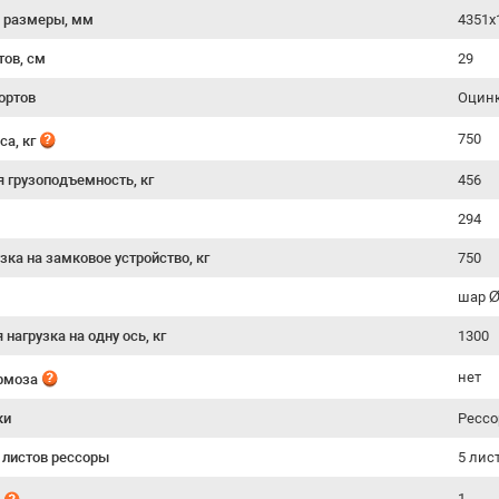
 размеры, мм
4351х
тов, см
29
ортов
Оцинк
750
са, кг
я грузоподъемность, кг
456
294
зка на замковое устройство, кг
750
шар 
нагрузка на одну ось, кг
1300
нет
ормоза
ки
Рессо
 листов рессоры
5 лис
1