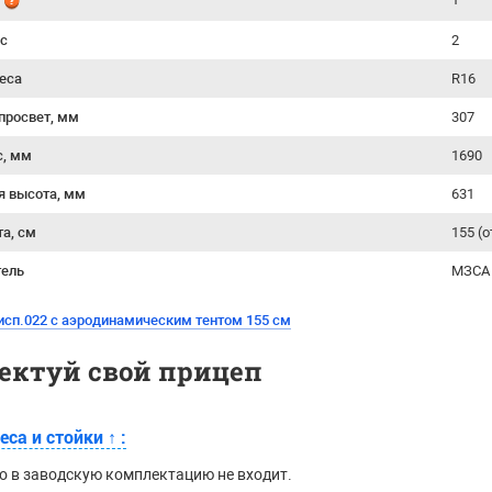
й
ес
2
еса
R16
просвет, мм
307
с, мм
1690
я высота, мм
631
та, см
155 (
тель
МЗСА 
исп.022 с аэродинамическим тентом 155 см
ектуй свой прицеп
еса и стойки
↑
:
о в заводскую комплектацию не входит.