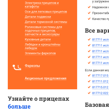
у загружен
Электрика прицепов и
катафоты
Надежное 
Оси для легковых прицепов
Презентаб
Детали подвески
Качество п
Детали тормозной системы
Роликовые системы для
Все вар
лодочных прицепов,
запчасти и аксессуары
Кузовные детали
817711 исп
Лебёдки и кронштейны
817711 исп
лебедок
817711 исп
Элементы фаркопов
817711 исп
817711 исп
Фаркопы
Если данная мо
817717.015
Акционные предложения
817711.012
817715.012
817712.022
Узнайте о прицепах
Базова
больше