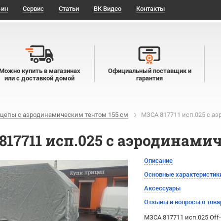
-ин
Сервис
Статьи
ВК Видео
Контакты
Можно купить в магазинах
Официальный поставщик и
или с доставкой домой
гарантия
цепы с аэродинамическим тентом 155 см
МЗСА 817711 исп.025 с а
817711 исп.025 с аэродинами
Описание
Основные характеристик
Аксессуары
Отзывы и вопросы о това
МЗСА 817711 исп.025 Of