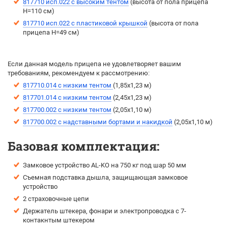
817710 исп.022 с высоким тентом
(выcота от пола прицепа
H=110 см)
817710 исп.022 с пластиковой крышкой
(высота от пола
прицепа H=49 см)
Если данная модель прицепа не удовлетворяет вашим
требованиям, рекомендуем к рассмотрению:
817710.014 с низким тентом
(1,85х1,23 м)
817701.014 с низким тентом
(2,45х1,23 м)
817700.002 с низким тентом
(2,05х1,10 м)
817700.002 с надставными бортами и накидкой
(2,05х1,10 м)
Базовая комплектация:
Замковое устройство AL-KO на 750 кг под шар 50 мм
Съемная подставка дышла, защищающая замковое
устройство
2 страховочные цепи
Держатель штекера, фонари и электропроводка с 7-
контакнтым штекером