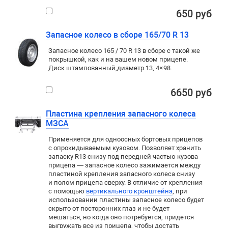
650 руб
Запасное колесо в сборе 165/70 R 13
Запасное колесо 165 / 70 R 13 в сборе с такой же
покрышкой
,
как и на вашем новом прицепе.
Диск штампованный
,
диаметр 13
,
4×98
.
6650 руб
Пластина крепления запасного колеса
МЗСА
Применяется для
одноосных
бортовых прицепов
с опрокидываемым кузовом. Позволяет хранить
запаску R13 снизу под передней частью кузова
прицепа — запасное колесо зажимается между
пластиной крепления запасного колеса снизу
и полом прицепа сверху. В отличие от крепления
с помощью
вертикального кронштейна
, при
использовании пластины запасное колесо будет
скрыто от посторонних глаз и не будет
мешаться
,
но когда оно потребуется
,
придется
выгружать все из прицепа
,
чтобы достать