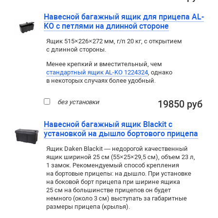
Навесной багажный ящик для прицепа AL-
KO с петлями на длинной стороне
Ящик 515×226×272 мм, г/п 20 кг, с открытием
с длинной стороны.
Менее крепкий и вместительный, чем
стандартный ящик AL-KO 1224324
, однако
в некоторых случаях более удобный.
без установки
19850 руб
Навесной багажный ящик Blackit с
установкой на дышло бортового прицепа
Ящик Daken Blackit — недорогой качественный
ящик шириной 25 см (55×25×29,5 см), объем 23 л,
1 замок. Рекомендуемый способ крепления
на бортовые прицепы: на дышло. При установке
на боковой борт прицепа при ширине ящика
25 см на большинстве прицепов он будет
немного (около 3 см) выступать за габаритные
размеры прицепа (крылья).