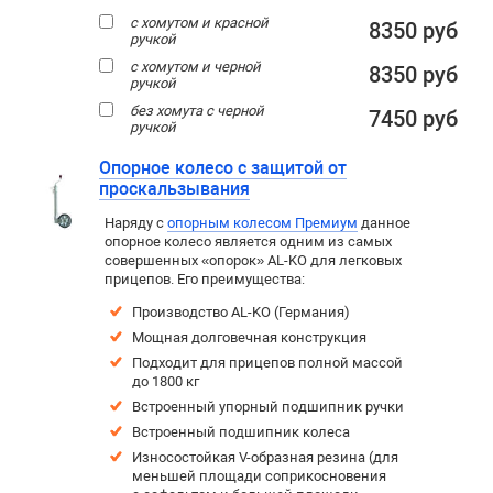
с хомутом и красной
8350 руб
ручкой
с хомутом и черной
8350 руб
ручкой
без хомута с черной
7450 руб
ручкой
Опорное колесо с защитой от
проскальзывания
Наряду с
опорным колесом Премиум
данное
опорное колесо является одним из самых
совершенных «опорок» AL-KO для легковых
прицепов. Его преимущества:
Производство AL-KO (Германия)
Мощная долговечная конструкция
Подходит для прицепов полной массой
до 1800 кг
Встроенный упорный подшипник ручки
Встроенный подшипник колеса
Износостойкая V-образная резина (для
меньшей площади соприкосновения