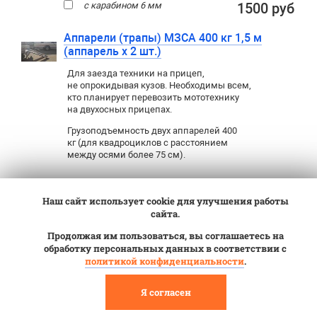
с карабином 6 мм
1500 руб
Аппарели (трапы) МЗСА 400 кг 1,5 м
(аппарель х 2 шт.)
Для заезда техники на прицеп
,
не опрокидывая кузов. Необходимы всем
,
кто планирует перевозить мототехнику
на двухосных прицепах.
Грузоподъемность двух аппарелей 400
кг (для квадроциклов с расстоянием
между осями более 75 см).
16100 руб
Наш сайт использует cookie для улучшения работы
сайта.
Аппарели (трапы) Forzaline (Дания) 400 кг 2
м (2 шт.)
Продолжая им пользоваться, вы соглашаетесь на
обработку персональных данных в соответствии с
Для заезда техники на прицеп
,
не опрокидывая
политикой конфиденциальности
.
кузов. Необходимы всем
,
кто планирует
перевозить мототехнику на двухосных прицепах.
Я согласен
21000 руб