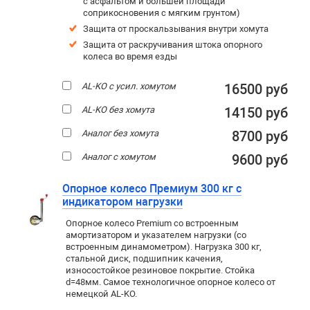
с асфальтом и большей площади
соприкосновения с мягким грунтом)
Защита от проскальзывания внутри хомута
Защита от раскручивания штока опорного
колеса во время езды
AL-KO с усил. хомутом
16500 руб
AL-KO без хомута
14150 руб
Аналог без хомута
8700 руб
Аналог с хомутом
9600 руб
Опорное колесо Премиум 300 кг с
индикатором нагрузки
Опорное колесо Premium со встроенным
амортизатором и указателем нагрузки (со
встроенным динамометром). Нагрузка 300 кг,
стальной диск, подшипник качения,
износостойкое резиновое покрытие. Стойка
d=48мм. Самое технологичное опорное колесо от
немецкой AL-KO.