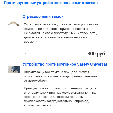
Противоугонные устройства и запасные колеса
↑
:
Страховочный замок
Страховочный замок для замкового устройства
прицепа не дает снять прицеп с фаркопа.
Не смотря на свою простоту и миниатюрность,
демонтаж этого замочка занимает уйму
времени.
800 руб
Устройство противоугонное Safety Universal
Служит защитой от угона прицепа. Может
использоваться только когда прицеп отцеплен
от автомобиля.
Пригодиться не только при хранении прицепа
вне гаража
,
но и при парковке в ограниченных
пространствах
,
где автопоезд целиком
припарковать затруднительно
(
например
,
в гипермаркетах).