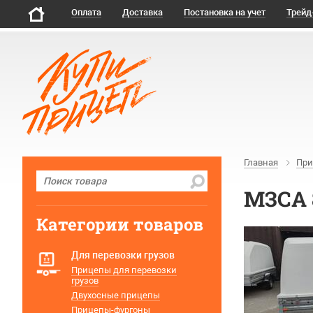
Оплата
Доставка
Постановка на учет
Трейд
Главная
При
МЗСА 
Категории товаров
Для перевозки грузов
Прицепы для перевозки
грузов
Двухосные прицепы
Прицепы-фургоны