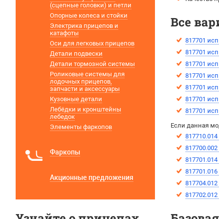
(сцепные головки) и петли
Опорные колеса и стойки
Все вар
Электрика прицепов и
катафоты
817701 исп
Оси для легковых прицепов
817701 исп
Детали подвески
Детали тормозной системы
817701 исп
Роликовые системы для
817701 исп
лодочных прицепов,
817701 исп
запчасти и аксессуары
Кузовные детали
817701 исп
Лебёдки и кронштейны
817701 исп
лебедок
Если данная мо
Элементы фаркопов
817710.014
817700.00
Фаркопы
817701.014
817701.016
Акционные предложения
817704.012
817702.012
Узнайте о прицепах
Базова