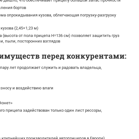
е дышло, что обеспечивает прицепу большой запас прочности
ления бортов
ма опрокидывания кузова, облегчающая погрузку-разгрузку
кузова (2,45×1,23 м)
 (высота от пола прицепа H=136 см) позволяет защитить груз
язи, пыли, посторонних взглядов
реимуществ перед конкурентами:
пару лет продолжает служить и радовать владельца,
зносу и воздействию влаги
йонет»
го прицепа задействован только один лист рессоры,
из крупнейших производителей автоприцепов в Европе)