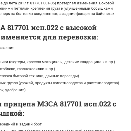
 до лета 2017 г. 817701.001-05) претерпел изменения. Боковой
репкими петлями крепления груза и улучшенными бобышками
теперь на болтовых соединениях, а задние фонари на байонетах.
 817701 исп.022 с высокой
именяется для перевозки:
ряжения
ики (скутеры, кроссов.мотоциклы, детские квадроциклы и пр.)
тоблоки, газонокосилки и пр.)
ревозка бытовой техники, дачные переезды)
ых грузов (урожай, продукты животноводства и растениеводства)
ок, удобрения)
 прицепа МЗСА 817701 исп.022 с
ышкой:
редний и задний борт