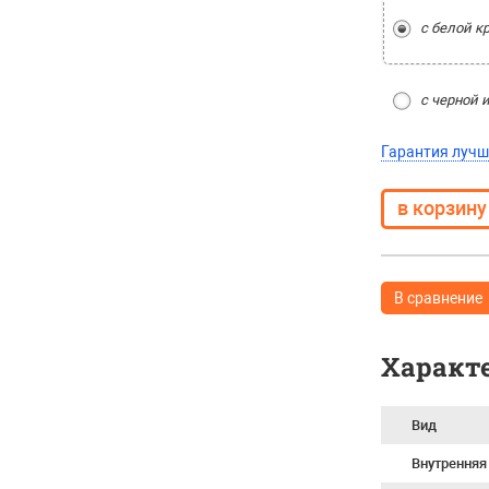
с белой 
с черной 
Гарантия лучш
В сравнение
Характ
Вид
Внутренняя