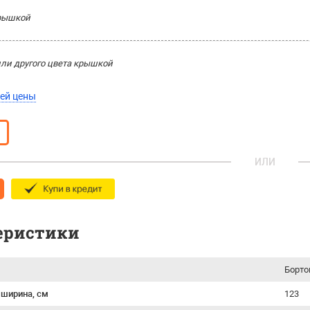
крышкой
или другого цвета крышкой
ей цены
ИЛИ
еристики
Борто
 ширина, см
123