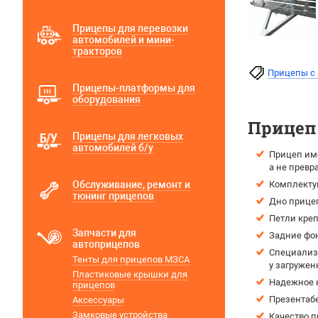
Прицепы для перевозки
автомобилей и мини-
тракторов
Прицепы с
Прицепы-платформы для
оборудования
Прицеп 
Прицепы для легковых
автомобилей б/у
Прицеп име
а не прев
Обслуживание, ремонт и
Комплектую
тюнинг прицепов
Дно прице
Петли креп
Запчасти для
Задние фо
автоприцепов
Специализи
Тенты для прицепов МЗСА
у загружен
Пластиковые крышки для
Надежное 
прицепов
Презентаб
Аксессуары
Замковые устройства
Качество п