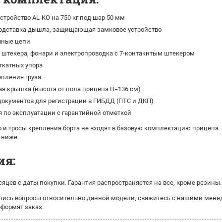
стройство AL-KO на 750 кг под шар 50 мм
одставка дышла, защищающая замковое устройство
чные цепи
штекера, фонари и электропроводка с 7-контакнтым штекером
ткатных упора
епления груза
я крышка (высота от пола прицепа H=136 см)
окументов для регистрации в ГИБДД (ПТС и ДКП)
 по эксплуатации с гарантийной отметкой
 и тросы крепления борта не входят в базовую комплектацию прицепа.
 ниже.
ия:
сяцев с даты покупки. Гарантия распространяется на все, кроме резины.
ались вопросы относительно данной модели, свяжитесь с нашими мене
оформят заказ.