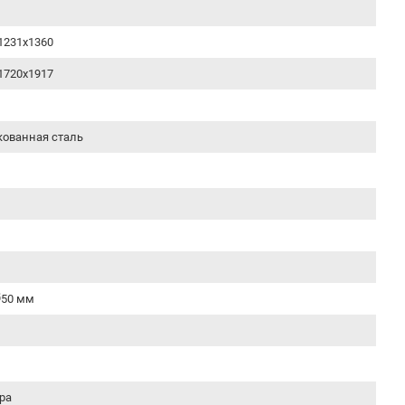
1231x1360
1720x1917
ованная сталь
Ø50 мм
ра