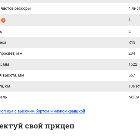
 листов рессоры
4 лис
1
й
ес
2
еса
R13
просвет, мм
234
с, мм
1522
я высота, мм
557
та, см
136 (
тель
МЗСА 
исп.024 с высоким бортом и низкой крышкой
ектуй свой прицеп