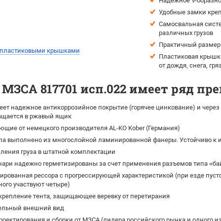
Надежное V-образно
Удобные замки креп
Самосвальная систе
различных грузов
Практичный размер 
 пластиковыми крышками
Пластиковая крышка
от дождя, снега, гр
МЗСА 817701 исп.022 имеет ряд п
ет надежное антикоррозийное покрытие (горячее цинкование) и через 
ращается в ржавый ящик
щие от немецкого производителя AL-KO Kober (Германия)
па выполнено из многослойной ламинированной фанеры. Устойчиво к и
ления груза в штатной комплектации
нари надежно герметизированы за счет применения разъемов типа «ба
рованная рессора с прогрессирующей характеристикой (при езде пусто
ного участвуют четыре)
крепление тента, защищающее веревку от перетирания
ельный внешний вид
роектирования и сборки от МЗСА (лидера российского рынка и одного 