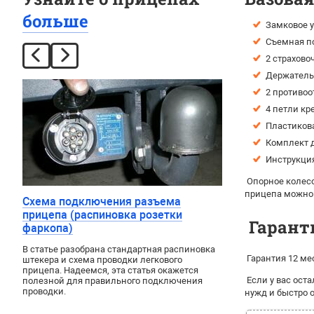
больше
Замковое у
Съемная п
2 страхово
Держатель 
2 противоо
4 петли кр
Пластикова
Комплект д
Инструкция
Опорное колесо
прицепа можно
Схема подключения разъема
прицепа (распиновка розетки
Гарант
фаркопа)
В статье разобрана стандартная распиновка
Гарантия 12 ме
штекера и схема проводки легкового
прицепа. Надеемся, эта статья окажется
Если у вас ост
полезной для правильного подключения
проводки.
нужд и быстро 