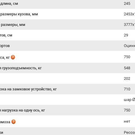
 длина, см
245
 размеры кузова, мм
2453x
 размеры, мм
3777x
тов, см
29
ортов
Оцинк
750
са, кг
я грузоподъемность, кг
548
202
зка на замковое устройство, кг
710
шар 
нагрузка на одну ось, кг
750
нет
ормоза
ки
Рессо