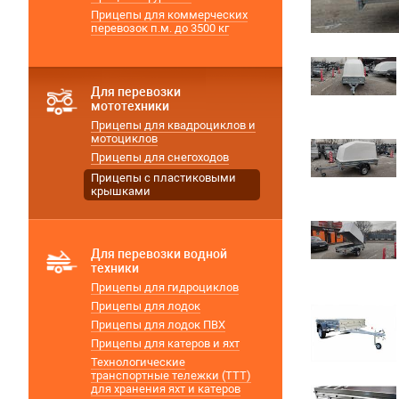
Прицепы для коммерческих
перевозок п.м. до 3500 кг
Для перевозки
мототехники
Прицепы для квадроциклов и
мотоциклов
Прицепы для снегоходов
Прицепы с пластиковыми
крышками
Для перевозки водной
техники
Прицепы для гидроциклов
Прицепы для лодок
Прицепы для лодок ПВХ
Прицепы для катеров и яхт
Технологические
транспортные тележки (ТТТ)
для хранения яхт и катеров