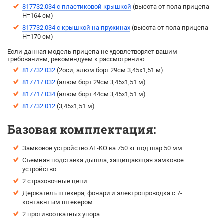
817732.034 с пластиковой крышкой
(высота от пола прицепа
H=164 см)
817732.034 с крышкой на пружинах
(высота от пола прицепа
Н=170 см)
Если данная модель прицепа не удовлетворяет вашим
требованиям, рекомендуем к рассмотрению:
817732.032
(2оси, алюм.борт 29см 3,45х1,51 м)
817717.032
(алюм.борт 29см 3,45х1,51 м)
817717.034
(алюм.борт 44см 3,45х1,51 м)
817732.012
(3,45х1,51 м)
Базовая комплектация:
Замковое устройство AL-KO на 750 кг под шар 50 мм
Съемная подставка дышла, защищающая замковое
устройство
2 страховочные цепи
Держатель штекера, фонари и электропроводка с 7-
контакнтым штекером
2 противооткатных упора