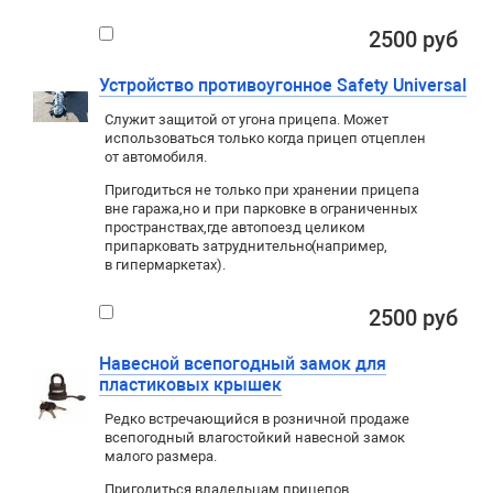
2500 руб
Устройство противоугонное Safety Universal
Служит защитой от угона прицепа. Может
использоваться только когда прицеп отцеплен
от автомобиля.
Пригодиться не только при хранении прицепа
вне гаража
,
но и при парковке в ограниченных
пространствах
,
где автопоезд целиком
припарковать затруднительно
(
например
,
в гипермаркетах).
2500 руб
Навесной всепогодный замок для
пластиковых крышек
Редко встречающийся в розничной продаже
всепогодный влагостойкий навесной замок
малого размера.
Пригодиться владельцам прицепов