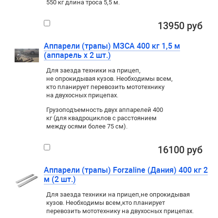
550 кг длина троса 5,5 м.
13950 руб
Аппарели (трапы) МЗСА 400 кг 1,5 м
(аппарель х 2 шт.)
Для заезда техники на прицеп
,
не опрокидывая кузов. Необходимы всем
,
кто планирует перевозить мототехнику
на двухосных прицепах.
Грузоподъемность двух аппарелей 400
кг (для квадроциклов с расстоянием
между осями более 75 см).
16100 руб
Аппарели (трапы) Forzaline (Дания) 400 кг 2
м (2 шт.)
Для заезда техники на прицеп
,
не опрокидывая
кузов. Необходимы всем
,
кто планирует
перевозить мототехнику на двухосных прицепах.