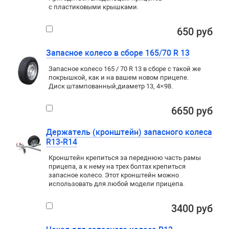
с пластиковыми крышками.
650 руб
Запасное колесо в сборе 165/70 R 13
Запасное колесо 165 / 70 R 13 в сборе с такой же
покрышкой
,
как и на вашем новом прицепе.
Диск штампованный
,
диаметр 13
,
4×98
.
6650 руб
Держатель (кронштейн) запасного колеса
R13-R14
Кронштейн крепиться за переднюю часть рамы
прицепа, а к нему на трех болтах крепиться
запасное колесо. Этот кронштейн можно
использовать для любой модели прицепа.
3400 руб