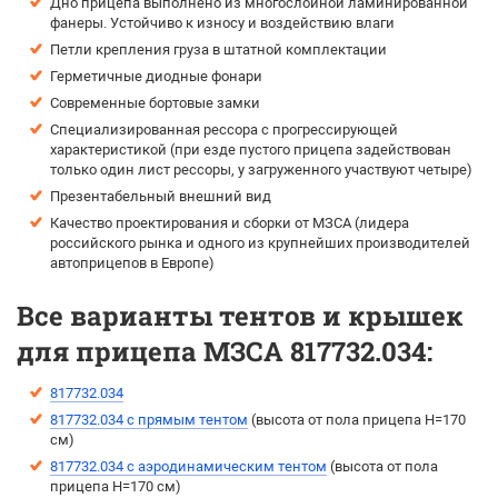
Дно прицепа выполнено из многослойной ламинированной
фанеры. Устойчиво к износу и воздействию влаги
Петли крепления груза в штатной комплектации
Герметичные диодные фонари
Современные бортовые замки
Специализированная рессора с прогрессирующей
характеристикой (при езде пустого прицепа задействован
только один лист рессоры, у загруженного участвуют четыре)
Презентабельный внешний вид
Качество проектирования и сборки от МЗСА (лидера
российского рынка и одного из крупнейших производителей
автоприцепов в Европе)
Все варианты тентов и крышек
для прицепа МЗСА 817732.034:
817732.034
817732.034 с прямым тентом
(выcота от пола прицепа H=170
см)
817732.034 с аэродинамическим тентом
(выcота от пола
прицепа H=170 см)