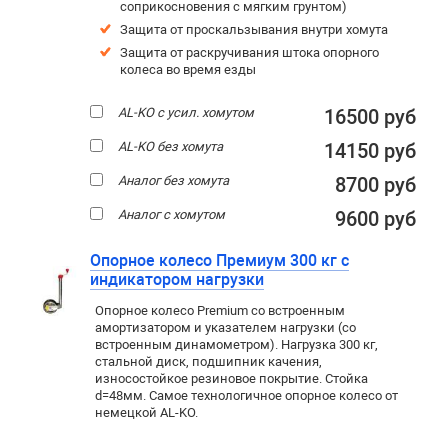
соприкосновения с мягким грунтом)
Защита от проскальзывания внутри хомута
Защита от раскручивания штока опорного
колеса во время езды
AL-KO с усил. хомутом
16500 руб
AL-KO без хомута
14150 руб
Аналог без хомута
8700 руб
Аналог с хомутом
9600 руб
Опорное колесо Премиум 300 кг с
индикатором нагрузки
Опорное колесо Premium со встроенным
амортизатором и указателем нагрузки (со
встроенным динамометром). Нагрузка 300 кг,
стальной диск, подшипник качения,
износостойкое резиновое покрытие. Стойка
d=48мм. Самое технологичное опорное колесо от
немецкой AL-KO.