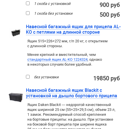
1 скоба с установкой
900 руб
1 скоба без установки
500 руб
Навесной багажный ящик для прицепа AL-
KO с петлями на длинной стороне
Ящик 515×226×272 мм, г/п 20 кг, с открытием
с длинной стороны.
Менее крепкий и вместительный, чем
стандартный ящик AL-KO 1224324
, однако
в некоторых случаях более удобный.
без установки
19850 руб
Навесной багажный ящик Blackit с
установкой на дышло бортового прицепа
Ящик Daken Blackit — недорогой качественный
ящик шириной 25 см (55×25×29,5 см), объем 23 л,
1 замок. Рекомендуемый способ крепления
на бортовые прицепы: на дышло. При установке
на боковой борт прицепа при ширине ящика