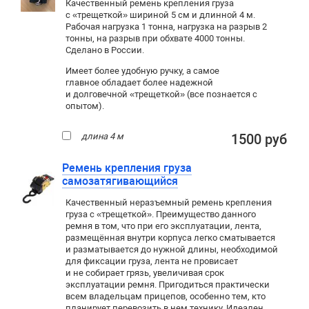
Качественный ремень крепления груза
с «трещеткой» шириной 5 см и длинной 4 м.
Рабочая нагрузка 1 тонна, нагрузка на разрыв 2
тонны, на разрыв при обхвате 4000 тонны.
Сделано в России.
Имеет более удобную ручку, а самое
главное обладает более надежной
и долговечной «трещеткой» (все познается с
опытом).
длина 4 м
1500 руб
Ремень крепления груза
самозатягивающийся
Качественный неразъемный ремень крепления
груза с «трещеткой». Преимущество данного
ремня в том, что при его эксплуатации, лента,
размещённая внутри корпуса легко сматывается
и разматывается до нужной длины, необходимой
для фиксации груза, лента не провисает
и не собирает грязь, увеличивая срок
эксплуатации ремня. Пригодиться практически
всем владельцам прицепов, особенно тем, кто
планирует перевозить в нем технику. Идеален