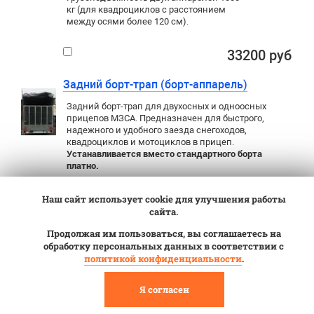
кг (для квадроциклов с расстоянием
между осями более 120 см).
33200 руб
Задний борт-трап (борт-аппарель)
Задний борт-трап для двухосных и одноосных
прицепов МЗСА. Предназначен для быстрого,
надежного и удобного заезда снегоходов,
квадроциклов и мотоциклов в прицеп.
Устанавливается вместо стандартного борта
платно.
Шириной 1,37 м
25150 руб
Наш сайт использует cookie для улучшения работы
сайта.
Шириной 1,37 м с
28150 руб
установкой
Продолжая им пользоваться, вы соглашаетесь на
обработку персональных данных в соответствии с
Шириной 1,51 м
29100 руб
политикой конфиденциальности
.
Шириной 1,51 м с
32100 руб
установкой
Я согласен
Шириной 1,95 м (новые
36650 руб
модели) 1200 кг