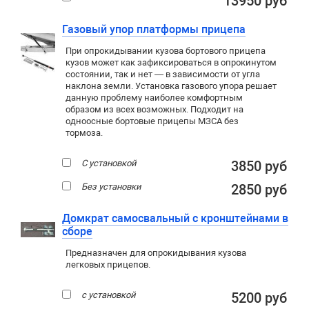
13950 руб
Газовый упор платформы прицепа
При опрокидывании кузова бортового прицепа
кузов может как зафиксироваться в опрокинутом
состоянии, так и нет — в зависимости от угла
наклона земли. Установка газового упора решает
данную проблему наиболее комфортным
образом из всех возможных. Подходит на
одноосные бортовые прицепы МЗСА без
тормоза.
С установкой
3850 руб
Без установки
2850 руб
Домкрат самосвальный с кронштейнами в
сборе
Предназначен для опрокидывания кузова
легковых прицепов.
с установкой
5200 руб