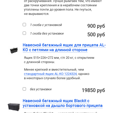
от раскручивания. Лучше рымгаек тем, что имеют
две точки крепления и в нерабочем состоянии
утоплены почти до уровня пола. Не гнуться,
не вырываются.
1 скоба с установкой
900 руб
1 скоба без установки
500 руб
Навесной багажный ящик для прицепа AL-
KO с петлями на длинной стороне
Ящик 515×226×272 мм, г/п 20 кг, с открытием
с длинной стороны.
Менее крепкий и вместительный, чем
стандартный ящик AL-KO 1224324
, однако
в некоторых случаях более удобный.
без установки
19850 руб
Навесной багажный ящик Blackit с
установкой на дышло бортового прицепа