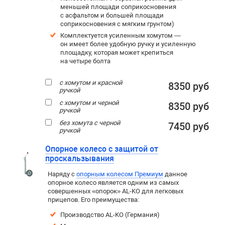
меньшей площади соприкосновения
с асфальтом и большей площади
соприкосновения с мягким грунтом)
Комплектуется усиленным хомутом —
он имеет более удобную ручку и усиленную
площадку, которая может крепиться
на четыре болта
с хомутом и красной
8350 руб
ручкой
с хомутом и черной
8350 руб
ручкой
без хомута с черной
7450 руб
ручкой
Опорное колесо с защитой от
проскальзывания
Наряду с
опорным колесом Премиум
данное
опорное колесо является одним из самых
совершенных «опорок» AL-KO для легковых
прицепов. Его преимущества:
Производство AL-KO (Германия)