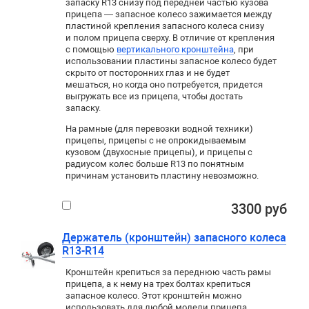
запаску R13 снизу под передней частью кузова
прицепа — запасное колесо зажимается между
пластиной крепления запасного колеса снизу
и полом прицепа сверху. В отличие от крепления
с помощью
вертикального кронштейна
, при
использовании пластины запасное колесо будет
скрыто от посторонних глаз и не будет
мешаться
,
но когда оно потребуется
,
придется
выгружать все из прицепа
,
чтобы достать
запаску.
На рамные (для перевозки водной техники)
прицепы, прицепы с не опрокидываемым
кузовом (двухосные прицепы), и прицепы с
радиусом колес больше
R13
по понятным
причинам установить пластину невозможно.
3300 руб
Держатель (кронштейн) запасного колеса
R13-R14
Кронштейн крепиться за переднюю часть рамы
прицепа, а к нему на трех болтах крепиться
запасное колесо. Этот кронштейн можно
использовать для любой модели прицепа.