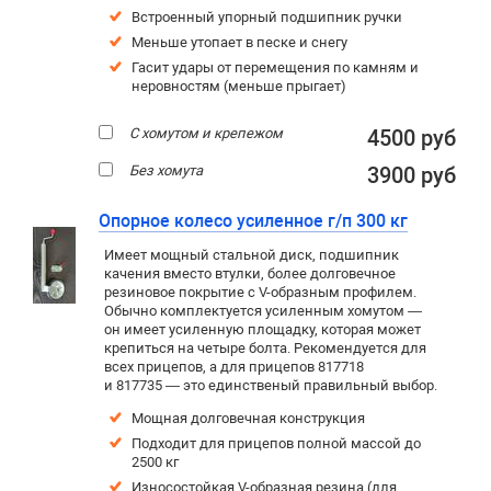
Встроенный упорный подшипник ручки
Меньше утопает в песке и снегу
Гасит удары от перемещения по камням и
неровностям (меньше прыгает)
С хомутом и крепежом
4500 руб
Без хомута
3900 руб
Опорное колесо усиленное г/п 300 кг
Имеет мощный стальной диск, подшипник
качения вместо втулки, более долговечное
резиновое покрытие c V-образным профилем.
Обычно комплектуется усиленным хомутом —
он имеет усиленную площадку, которая может
крепиться на четыре болта. Рекомендуется для
всех прицепов, а для прицепов 817718
и 817735 — это единственый правильный выбор.
Мощная долговечная конструкция
Подходит для прицепов полной массой до
2500 кг
Износостойкая V-образная резина (для