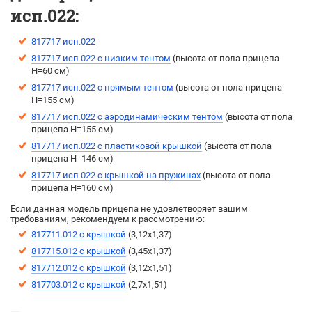
исп.022:
817717 исп.022
817717 исп.022 с низким тентом
(высота от пола прицепа
H=60 см)
817717 исп.022 с прямым тентом
(выcота от пола прицепа
H=155 см)
817717 исп.022 с аэродинамическим тентом
(выcота от пола
прицепа H=155 см)
817717 исп.022 с пластиковой крышкой
(высота от пола
прицепа H=146 см)
817717 исп.022 c крышкой на пружинах
(высота от пола
прицепа H=160 см)
Если данная модель прицепа не удовлетворяет вашим
требованиям, рекомендуем к рассмотрению:
817711.012 с крышкой
(3,12х1,37)
817715.012 с крышкой
(3,45х1,37)
817712.012 с крышкой
(3,12х1,51)
817703.012 с крышкой
(2,7х1,51)