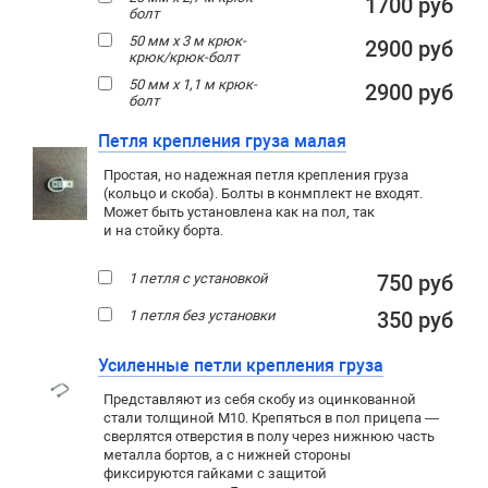
1700 руб
болт
50 мм х 3 м крюк-
2900 руб
крюк/крюк-болт
50 мм х 1,1 м крюк-
2900 руб
болт
Петля крепления груза малая
Простая, но надежная петля крепления груза
(кольцо и скоба). Болты в конмплект не входят.
Может быть установлена как на пол, так
и на стойку борта.
1 петля с установкой
750 руб
1 петля без установки
350 руб
Усиленные петли крепления груза
Представляют из себя скобу из оцинкованной
стали толщиной М10. Крепяться в пол прицепа —
сверлятся отверстия в полу через нижнюю часть
металла бортов, а с нижней стороны
фиксируются гайками с защитой