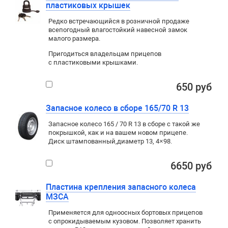
пластиковых крышек
Редко встречающийся в розничной продаже
всепогодный влагостойкий навесной замок
малого размера.
Пригодиться владельцам прицепов
с пластиковыми крышками.
650 руб
Запасное колесо в сборе 165/70 R 13
Запасное колесо 165 / 70 R 13 в сборе с такой же
покрышкой
,
как и на вашем новом прицепе.
Диск штампованный
,
диаметр 13
,
4×98
.
6650 руб
Пластина крепления запасного колеса
МЗСА
Применяется для
одноосных
бортовых прицепов
с опрокидываемым кузовом. Позволяет хранить