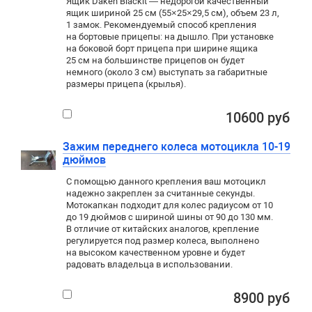
Ящик Daken Blackit — недорогой качественный
ящик шириной 25 см (55×25×29,5 см), объем 23 л,
1 замок. Рекомендуемый способ крепления
на бортовые прицепы: на дышло. При установке
на боковой борт прицепа при ширине ящика
25 см на большинстве прицепов он будет
немного (около 3 см) выступать за габаритные
размеры прицепа (крылья).
10600 руб
Зажим переднего колеса мотоцикла 10-19
дюймов
С помощью данного крепления ваш мотоцикл
надежно закреплен за считанные секунды.
Мотокапкан подходит для колес радиусом от 10
до 19 дюймов с шириной шины от 90 до 130 мм.
В отличие от китайских аналогов, крепление
регулируется под размер колеса, выполнено
на высоком качественном уровне и будет
радовать владельца в использовании.
8900 руб