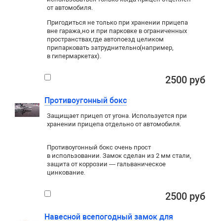
от автомобиля.
Пригодиться не только при хранении прицепа
вне гаража
,
но и при парковке в ограниченных
пространствах
,
где автопоезд целиком
припарковать затруднительно
(
например
,
в гипермаркетах).
2500 руб
Противоугонный бокс
Защищает прицеп от угона. Используется при
хранении прицепа отдельно от автомобиля.
Противоугонный бокс очень прост
в использовании. Замок сделан из 2 мм стали,
защита от коррозии — гальваническое
цинкование.
2500 руб
Навесной всепогодный замок для