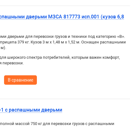
спашными дверьми МЗСА 817773 исп.001 (кузов 6,8
и дверьми для перевозки грузов и техники под категорию «B».
 прицепа 379 кг. Кузов
3 м x 1,48 м x 1,52 м. Оснащен распашными
 м).
для широкого спектра потребителей, которым важен комфорт,
я перевозки.
В сравнение
к-1 с распашными дверьми
олной массой 750 кг для перевозки грузов с распашными