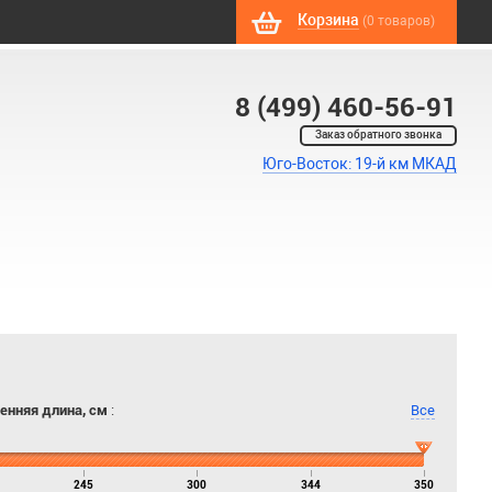
Корзина
(0 товаров)
8 (499) 460-56-91
Заказ обратного звонка
Юго-Восток: 19-й км МКАД
енняя длина, см
:
Все
245
300
344
350