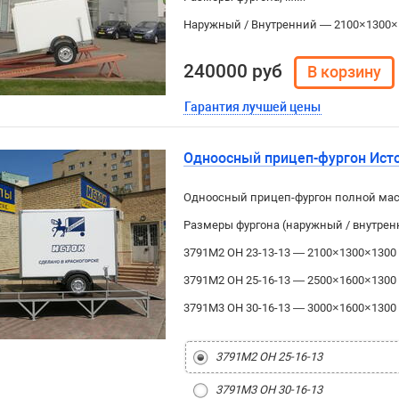
Наружный / Внутренний — 2100×1300×
240000 руб
Гарантия лучшей цены
Одноосный прицеп-фургон Ист
Одноосный прицеп-фургон полной масс
Размеры фургона (наружный / внутрен
3791М2 ОН 23-13-13 — 2100×1300×1300 
3791М2 ОН 25-16-13 — 2500×1600×1300
3791М3 ОН 30-16-13 — 3000×1600×1300 /
3791М2 ОН 25-16-13
3791М3 ОН 30-16-13