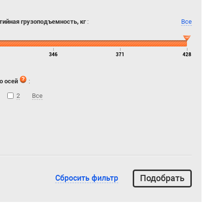
тийная грузоподъемность, кг
:
Все
346
371
428
о осей
:
2
Все
Сбросить фильтр