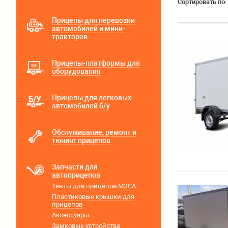
Сортировать по:
Прицепы для перевозки
автомобилей и мини-
тракторов
Прицепы-платформы для
оборудования
Прицепы для легковых
автомобилей б/у
Обслуживание, ремонт и
тюнинг прицепов
Запчасти для
автоприцепов
Тенты для прицепов МЗСА
Пластиковые крышки для
прицепов
Аксессуары
Замковые устройства