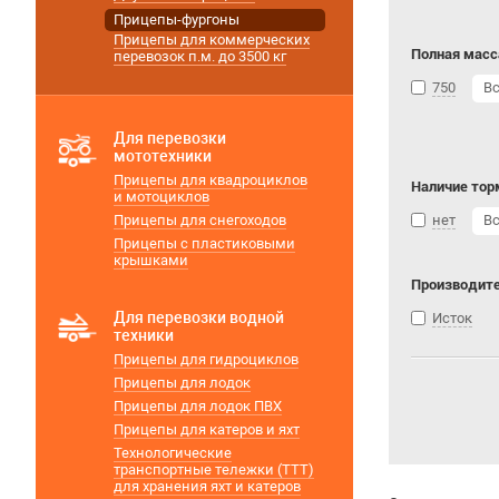
Прицепы-фургоны
Прицепы для коммерческих
Полная масса
перевозок п.м. до 3500 кг
750
В
Для перевозки
мототехники
Прицепы для квадроциклов
Наличие тор
и мотоциклов
Прицепы для снегоходов
нет
В
Прицепы с пластиковыми
крышками
Производит
Для перевозки водной
Исток
техники
Прицепы для гидроциклов
Прицепы для лодок
Прицепы для лодок ПВХ
Прицепы для катеров и яхт
Технологические
транспортные тележки (ТТТ)
для хранения яхт и катеров