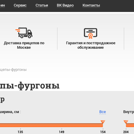
-ин
Сервис
Статьи
ВК Видео
Контакты
Доставка прицепов по
Гарантия и постпродажное
Москве
обслуживание
цепы-фургоны
епы-фургоны
тр
ширина, см
:
Все
Внутр
135
149
154
204