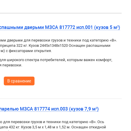
спашными дверьми МЗСА 817772 исп.001 (кузов 5 м³)
и дверьми для перевозки грузов и техники под категорию «B».
 прицепа 322 кг. Кузов 2445х1348х1520
Оснащен распашными
 м) с фиксаторами открытия.
для широкого спектра потребителей, которым важен комфорт,
я перевозки.
В сравнение
арелью МЗСА 817774 исп.003 (кузов 7,9 м³)
для перевозки грузов и техники под категорию «B». Ось
цепа 432 кг. Кузов
3,5 м x 1,48 м x 1,52 м. Оснащен откидной