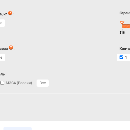
Гаран
, кг
:
се
318
моза
:
Кол-в
се
1
ель
:
МЗСА (Россия)
Все