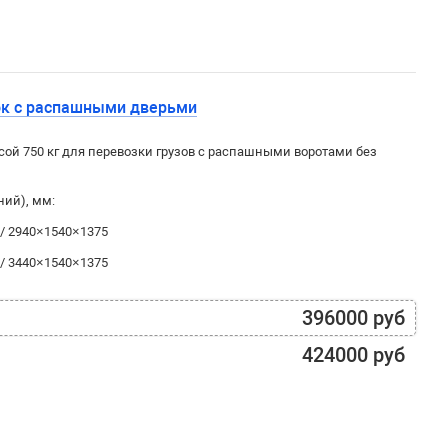
ок с распашными дверьми
ой 750 кг для перевозки грузов с распашными воротами без
ний), мм:
 / 2940×1540×1375
 / 3440×1540×1375
396000 руб
424000 руб