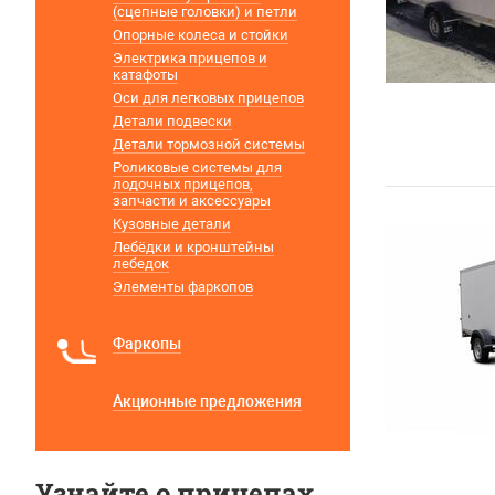
(сцепные головки) и петли
Опорные колеса и стойки
Электрика прицепов и
катафоты
Оси для легковых прицепов
Детали подвески
Детали тормозной системы
Роликовые системы для
лодочных прицепов,
запчасти и аксессуары
Кузовные детали
Лебёдки и кронштейны
лебедок
Элементы фаркопов
Фаркопы
Акционные предложения
Узнайте о прицепах