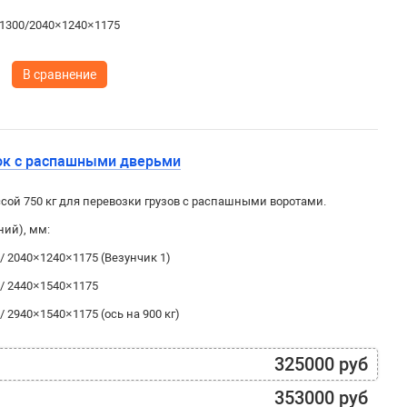
1300/2040×1240×1175
В сравнение
ок с распашными дверьми
ой 750 кг для перевозки грузов с распашными воротами.
ний), мм:
/ 2040×1240×1175 (Везунчик 1)
 / 2440×1540×1175
 2940×1540×1175 (ось на 900 кг)
325000 руб
353000 руб