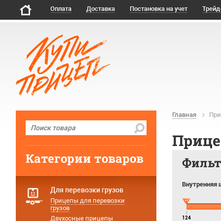
Оплата
Доставка
Постановка на учет
Трейд
Главная
При
Приц
Категории товаров
Филь
Внутренняя 
Для перевозки грузов
Прицепы для перевозки
грузов
Двухосные прицепы
124