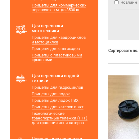
Новлайн
Прицепы для коммерческих
перевозок п.м. до 3500 кг
Для перевозки
мототехники
Прицепы для квадроциклов
и мотоциклов
Прицепы для снегоходов
Сортировать по:
Прицепы с пластиковыми
крышками
Для перевозки водной
техники
Прицепы для гидроциклов
Прицепы для лодок
Прицепы для лодок ПВХ
Прицепы для катеров и яхт
Технологические
транспортные тележки (ТТТ)
для хранения яхт и катеров
Прицепы для перевозки