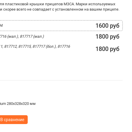
 для пластиковой крышки прицепов МЗСА. Марки используемых
и скорее всего не совпадает с установленном на вашем прицепе.
1600 руб
04
1800 руб
16 (мал.), 817717 (мал.)
1, 817712, 817715, 817717 (бол.), 817716
1800 руб
ium 280х328х320 мм
В сравнение