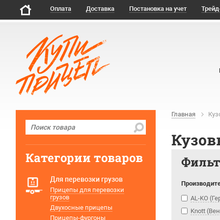
Оплата
Доставка
Постановка на учет
Трейд
Главная
Куз
Кузов
Категории товаров
Филь
Для перевозки грузов
Производит
Прицепы для перевозки
грузов
AL-KO (Г
Двухосные прицепы
Knott (Ве
Прицепы-фургоны