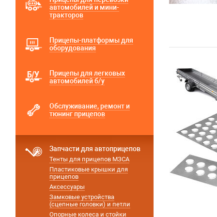
автомобилей и мини-
тракторов
Прицепы-платформы для
оборудования
Прицепы для легковых
автомобилей б/у
Обслуживание, ремонт и
тюнинг прицепов
Запчасти для автоприцепов
Тенты для прицепов МЗСА
Пластиковые крышки для
прицепов
Аксессуары
Замковые устройства
(сцепные головки) и петли
Опорные колеса и стойки