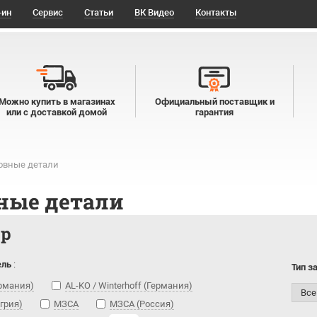
-ин
Сервис
Статьи
ВК Видео
Контакты
Можно купить в магазинах
Официальный поставщик и
или с доставкой домой
гарантия
овные детали
ные детали
тр
ель
:
Тип з
ермания)
AL-KO / Winterhoff (Германия)
нгрия)
МЗСА
МЗСА (Россия)