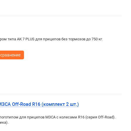
ом типа АК 7 PLUS для прицепов без тормозов до 750 кг.
 сравнение
ЗСА Off-Road R16 (комплект 2 шт.)
логотипом для прицепов МЗСА
с колесами R16
(
серия Off-Road).
ика).