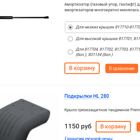
Амортизатор (газовый упор, газлифт)
амортизаторов многократно менялась 
Для низких крышек 817710-8177
Для высокой крышки 817701, 8177
Для 817704, 817702, 817703, 81771
(бол.), 831134 (бол.)
В сравнение
Подкрылки HL 280
Крыло грязезащитное тандемное Prem
1150 руб
Гарантия лучшей цены