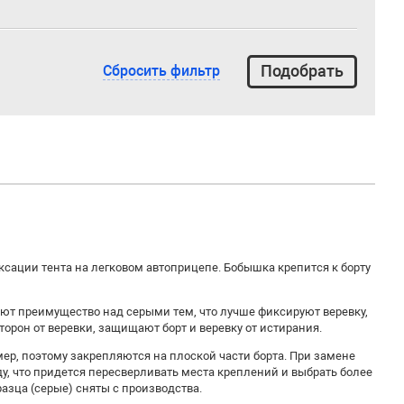
Сбросить фильтр
ксации тента на легковом автоприцепе. Бобышка крепится к борту
ют преимущество над серыми тем, что лучше фиксируют веревку,
сторон от веревки, защищают борт и веревку от истирания.
, поэтому закрепляются на плоской части борта. При замене
у, что придется пересверливать места креплений и выбрать более
азца (серые) сняты с производства.