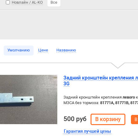
Новлайн / AL-KO
Все
Умолчанию
Цене
Названию
Задний кронштейн крепления л
3G
Задний кронштейн крепления
левого
к
МЗСА без тормоза:
81771A,
81771B,
817
500 руб
В
Гарантия лучшей цены