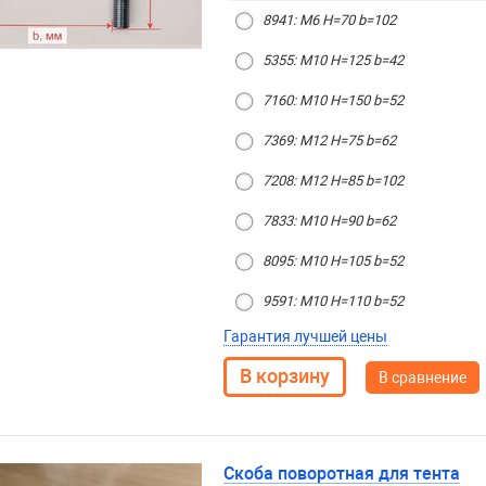
8941: М6 H=70 b=102
5355: М10 H=125 b=42
7160: М10 H=150 b=52
7369: М12 H=75 b=62
7208: М12 H=85 b=102
7833: М10 H=90 b=62
8095: М10 H=105 b=52
9591: М10 H=110 b=52
Гарантия лучшей цены
В сравнение
Скоба поворотная для тента