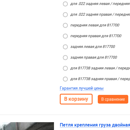
для .022 задняя левая / передняя
для .022 задняя правая / передня
передняя левая для 817700
передняя правая для 817700
задняя левая для 817700
задняя правая для 817700
для 817738 задняя левая / передн
для 817738 задняя правая / перед
Гарантия лучшей цены
В сравнение
Петля крепления груза двойна