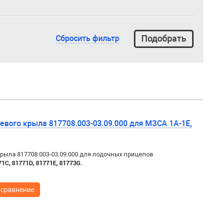
Сбросить фильтр
евого крыла 817708.003-03.09.000 для МЗСА 1А-1Е,
рыла 817708.003-03.09.000 для лодочных прицепов
71C,
81771D, 81771E, 81773G.
 сравнение