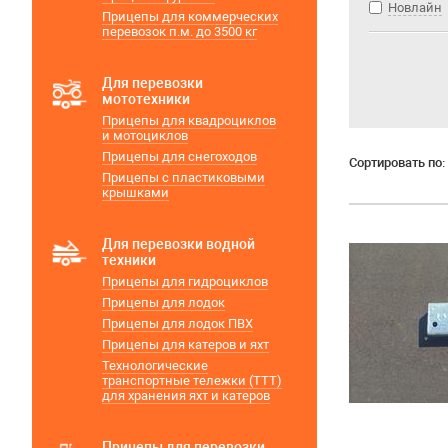
Новлайн
Прицепы для коммерческих
перевозок п.м. до 3500 кг
Для перевозки
мототехники
Прицепы для квадроциклов
и мотоциклов
Прицепы для снегоходов
Сортировать по:
Прицепы с пластиковыми
крышками
Для перевозки водной
техники
Прицепы для гидроциклов
Прицепы для лодок
Прицепы для лодок ПВХ
Прицепы для катеров и яхт
Технологические
транспортные тележки (ТТТ)
для хранения яхт и катеров
Прицепы для перевозки