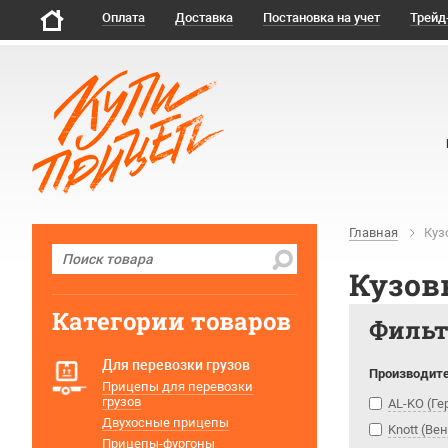
Оплата
Доставка
Постановка на учет
Трейд
Главная
Куз
Кузов
Категории товаров
Филь
Для перевозки грузов
Производит
Прицепы для перевозки
грузов
AL-KO (Г
Двухосные прицепы
Knott (Ве
Прицепы-фургоны