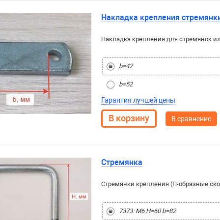
Накладка крепления стремянк
Накладка крепления для стремянок ил
b=42
b=52
Гарантия лучшей цены
В сравнение
Стремянка
Стремянки крепления (П-образные ско
7373: М6 H=60 b=82