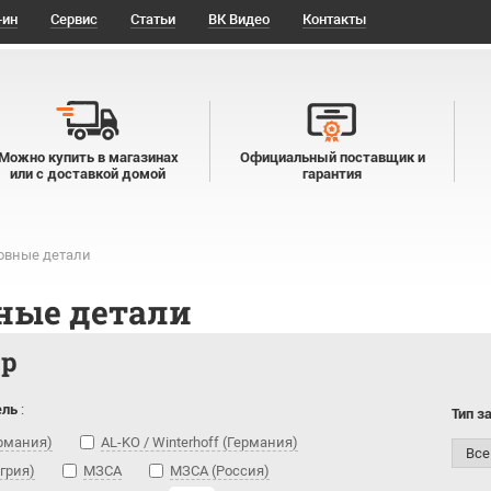
-ин
Сервис
Статьи
ВК Видео
Контакты
Можно купить в магазинах
Официальный поставщик и
или с доставкой домой
гарантия
овные детали
ные детали
тр
ель
:
Тип з
ермания)
AL-KO / Winterhoff (Германия)
нгрия)
МЗСА
МЗСА (Россия)