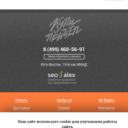
8 (499) 460-56-91
Заказ обратного звонка
Юго-Восток: 19-й км МКАД
Оплата
Трейд-ин
ВК Видео
Доставка
Сервис
Контакты
Постановка на учет
Статьи
Наш сайт использует cookie для улучшения работы
сайта.
© 2012—2026 «Купи прицеп»™ (
ООО «Авангард»
, ИНН 9723035587)