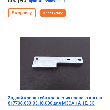
800 руб
Гарантия лучшей цены
В сравнение
Задний кронштейн крепления правого крыла
817708.003-03.10.000 для МЗСА 1А-1Е, 3G