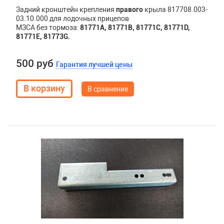
Задний кронштейн крепления
правого
крыла 817708.003-
03.10.000 для лодочных прицепов
МЗСА без тормоза:
81771A,
81771B,
81771C,
81771D,
81771E, 81773G.
500 руб
Гарантия лучшей цены
В сравнение