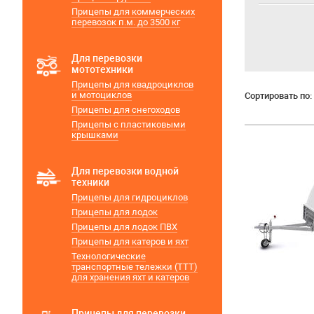
Прицепы для коммерческих
перевозок п.м. до 3500 кг
Для перевозки
мототехники
Прицепы для квадроциклов
и мотоциклов
Сортировать по:
Прицепы для снегоходов
Прицепы с пластиковыми
крышками
Для перевозки водной
техники
Прицепы для гидроциклов
Прицепы для лодок
Прицепы для лодок ПВХ
Прицепы для катеров и яхт
Технологические
транспортные тележки (ТТТ)
для хранения яхт и катеров
Прицепы для перевозки