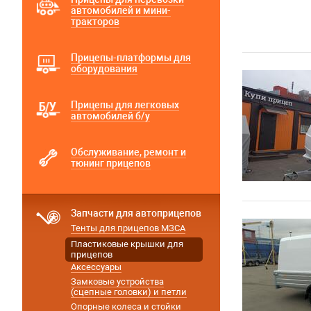
автомобилей и мини-
тракторов
Прицепы-платформы для
оборудования
Прицепы для легковых
автомобилей б/у
Обслуживание, ремонт и
тюнинг прицепов
Запчасти для автоприцепов
Тенты для прицепов МЗСА
Пластиковые крышки для
прицепов
Аксессуары
Замковые устройства
(сцепные головки) и петли
Опорные колеса и стойки