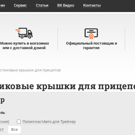
-ин
Сервис
Статьи
ВК Видео
Контакты
Можно купить в магазинах
Официальный поставщик и
или с доставкой домой
гарантия
стиковые крышки для прицепов
иковые крышки для прицеп
тр
ель
:
ссия)
ПолипластАвто для Трейлер
ст
Все