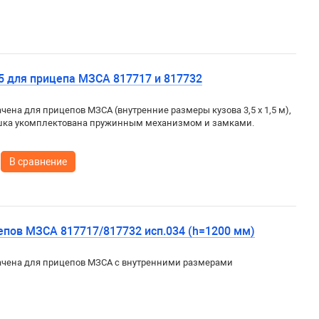
 для прицепа МЗСА 817717 и 817732
на для прицепов МЗСА (внутренние размеры кузова 3,5 х 1,5 м),
рышка укомплектована пружинным механизмом и замками.
В сравнение
пов МЗСА 817717/817732 исп.034 (h=1200 мм)
чена для прицепов МЗСА с внутренними размерами