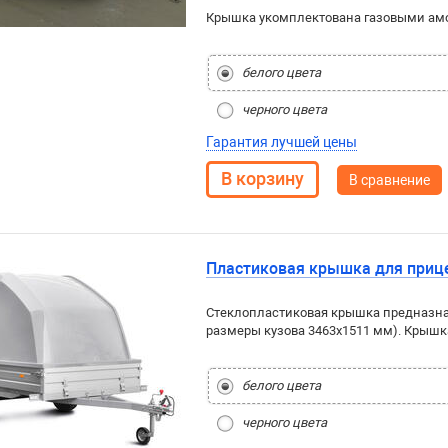
Крышка укомплектована газовыми ам
белого цвета
черного цвета
Гарантия лучшей цены
В сравнение
Пластиковая крышка для прице
Стеклопластиковая крышка предназнач
размеры кузова 3463х1511 мм). Крыш
белого цвета
черного цвета