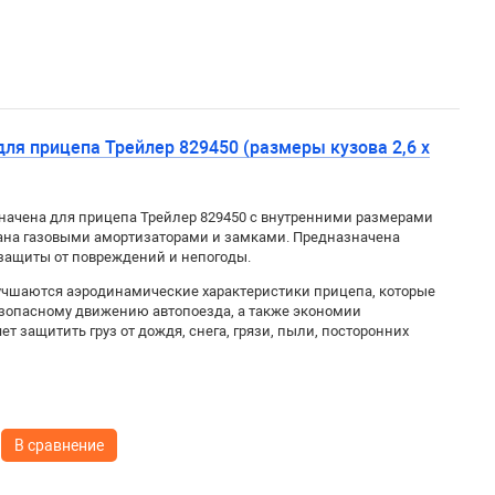
ля прицепа Трейлер 829450 (размеры кузова 2,6 х
начена для прицепа Трейлер 829450 с внутренними размерами
вана газовыми амортизаторами и замками. Предназначена
 защиты от повреждений и непогоды.
учшаются аэродинамические характеристики прицепа, которые
езопасному движению автопоезда, а также экономии
т защитить груз от дождя, снега, грязи, пыли, посторонних
В сравнение