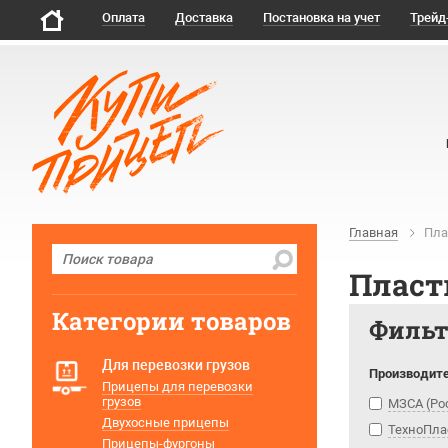
Оплата
Доставка
Постановка на учет
Трейд
Главная
Пла
Пласт
Категории товаров
Филь
Для перевозки грузов
Производит
Прицепы для перевозки
грузов
МЗСА (Ро
Двухосные прицепы
ТехноПла
Прицепы-фургоны