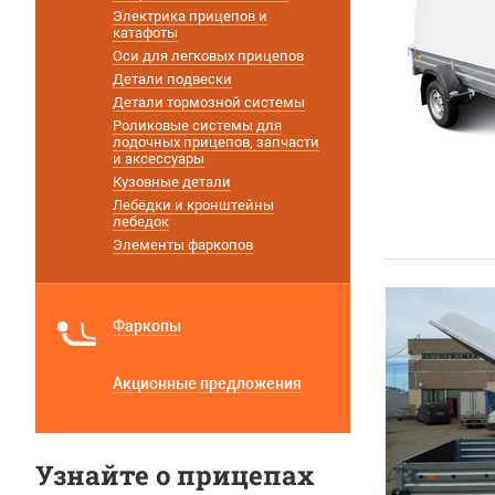
Электрика прицепов и
катафоты
Оси для легковых прицепов
Детали подвески
Детали тормозной системы
Роликовые системы для
лодочных прицепов, запчасти
и аксессуары
Кузовные детали
Лебёдки и кронштейны
лебедок
Элементы фаркопов
Фаркопы
Акционные предложения
Узнайте о прицепах