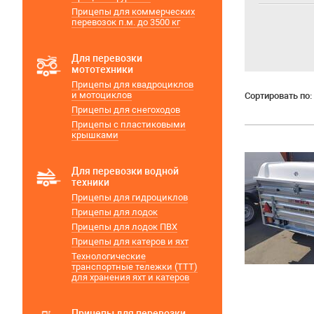
Прицепы для коммерческих
перевозок п.м. до 3500 кг
Для перевозки
мототехники
Прицепы для квадроциклов
и мотоциклов
Сортировать по:
Прицепы для снегоходов
Прицепы с пластиковыми
крышками
Для перевозки водной
техники
Прицепы для гидроциклов
Прицепы для лодок
Прицепы для лодок ПВХ
Прицепы для катеров и яхт
Технологические
транспортные тележки (ТТТ)
для хранения яхт и катеров
Прицепы для перевозки