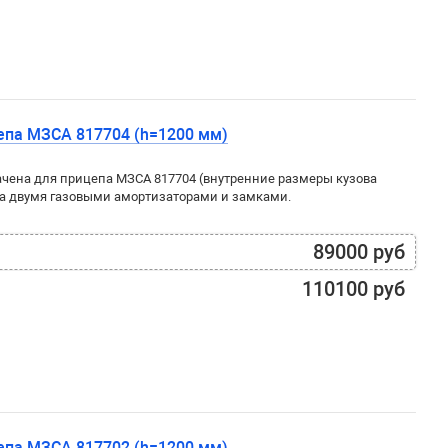
епа МЗСА 817704 (h=1200 мм)
чена для прицепа МЗСА 817704 (внутренние размеры кузова
а двумя газовыми амортизаторами и замками.
89000 руб
110100 руб
епа МЗСА 817702 (h=1200 мм)