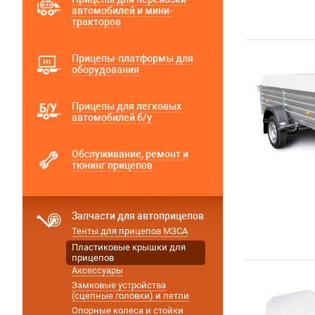
автомобилей и мини-
тракторов
Прицепы-платформы для
оборудования
Прицепы для легковых
автомобилей б/у
Обслуживание, ремонт и
тюнинг прицепов
Запчасти для автоприцепов
Тенты для прицепов МЗСА
Пластиковые крышки для
прицепов
Аксессуары
Замковые устройства
(сцепные головки) и петли
Опорные колеса и стойки