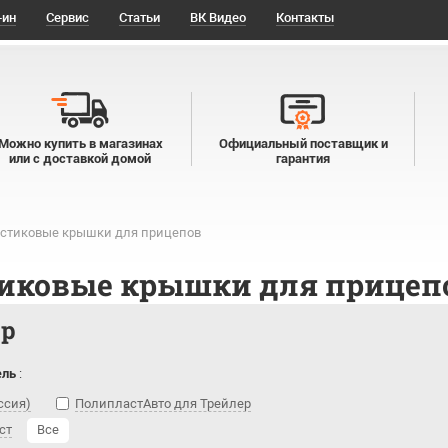
-ин
Сервис
Статьи
ВК Видео
Контакты
Можно купить в магазинах
Официальный поставщик и
или с доставкой домой
гарантия
стиковые крышки для прицепов
иковые крышки для прицеп
тр
ель
:
ссия)
ПолипластАвто для Трейлер
ст
Все