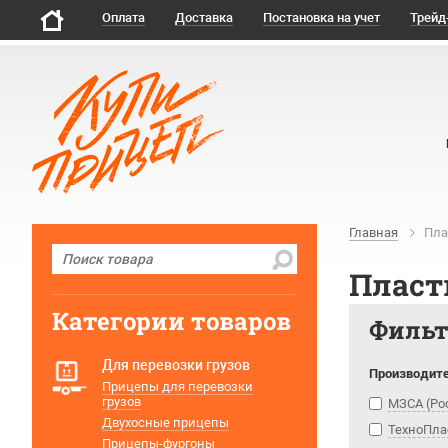
Оплата
Доставка
Постановка на учет
Трейд
Главная
Пла
Пласт
Категории товаров
Филь
Для перевозки грузов
Производит
Прицепы для перевозки
грузов
МЗСА (Ро
Двухосные прицепы
ТехноПла
Прицепы-фургоны