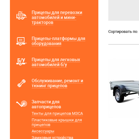
Прицепы для перевозки
автомобилей и мини-
тракторов
Сортировать по:
Прицепы-платформы для
оборудования
Прицепы для легковых
автомобилей б/у
Обслуживание, ремонт и
тюнинг прицепов
Запчасти для
автоприцепов
Тенты для прицепов МЗСА
Пластиковые крышки для
прицепов
Аксессуары
Замковые устройства