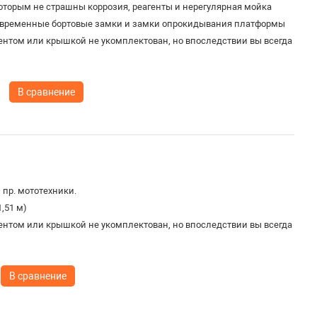
оторым не страшны коррозия, реагенты и нерегулярная мойка
овременные бортовые замки и замки опрокидывания платформы
ентом или крышкой не укомплектован, но впоследствии вы всегда
В сравнение
 пр. мототехники.
1,51 м)
ентом или крышкой не укомплектован, но впоследствии вы всегда
В сравнение