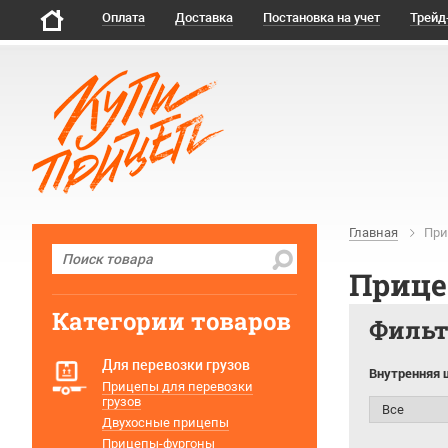
Оплата
Доставка
Постановка на учет
Трейд
Главная
При
Прице
Категории товаров
Филь
Для перевозки грузов
Внутренняя 
Прицепы для перевозки
грузов
Двухосные прицепы
Прицепы-фургоны