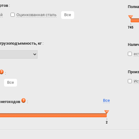
ртов
:
Полна
ий
Оцинкованная сталь
Все
745
 грузоподъемность, кг
:
Налич
ес
Прои
:
Ис
Все
Все
снегоходов
:
2