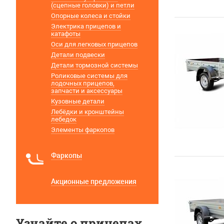
(сцепные головки) и петли
Опорные колеса и стойки
Электрика прицепов и
катафоты
Оси для легковых прицепов
Детали подвески
Детали тормозной системы
Роликовые системы для
лодочных прицепов,
запчасти и аксессуары
Кузовные детали
Лебёдки и кронштейны
лебедок
Элементы фаркопов
Фаркопы
Акционные предложения
Узнайте о прицепах