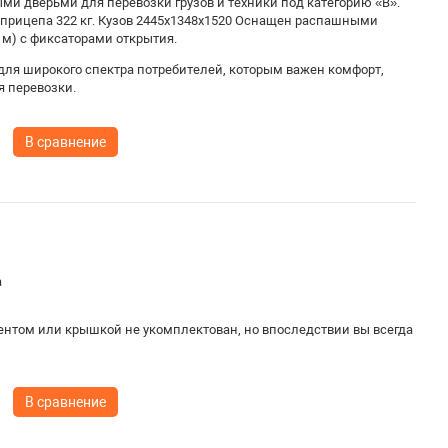
и дверьми для перевозки грузов и техники под категорию «B».
 прицепа 322 кг. Кузов 2445х1348х1520
Оснащен распашными
 м) с фиксаторами открытия.
для широкого спектра потребителей, которым важен комфорт,
я перевозки.
В сравнение
а
ентом или крышкой не укомплектован, но впоследствии вы всегда
В сравнение