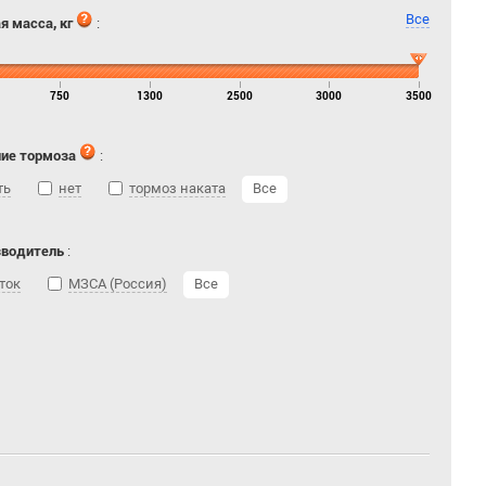
Все
я масса, кг
:
750
1300
2500
3000
3500
ие тормоза
:
ть
нет
тормоз наката
Все
зводитель
:
ток
МЗСА (Россия)
Все