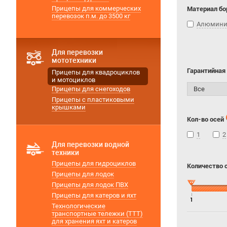
Прицепы для коммерческих
Материал бо
перевозок п.м. до 3500 кг
Алюмин
Для перевозки
мототехники
Гарантийная
Прицепы для квадроциклов
и мотоциклов
Прицепы для снегоходов
Прицепы с пластиковыми
крышками
Кол-во осей
1
2
Для перевозки водной
техники
Прицепы для гидроциклов
Количество 
Прицепы для лодок
Прицепы для лодок ПВХ
Прицепы для катеров и яхт
1
Технологические
транспортные тележки (ТТТ)
для хранения яхт и катеров