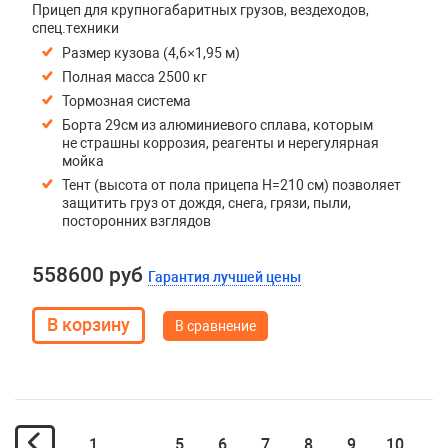
Прицеп для крупногабаритных грузов, вездеходов,
спец.техники
Размер кузова (4,6×1,95 м)
Полная масса 2500 кг
Тормозная система
Борта 29см из алюминиевого сплава, которым
не страшны коррозия, реагенты и нерегулярная
мойка
Тент (высота от пола прицепа H=210 см) позволяет
защитить груз от дождя, снега, грязи, пыли,
посторонних взглядов
558600 руб
Гарантия лучшей цены
В сравнение
1
...
5
6
7
8
9
10