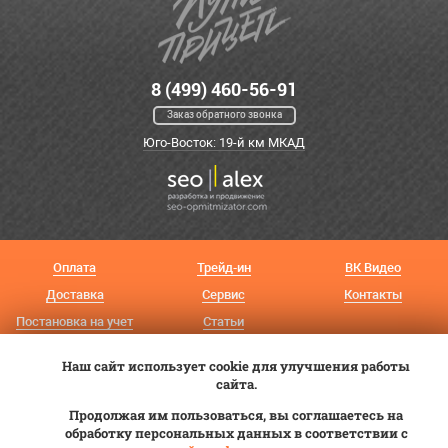
8 (499) 460-56-91
Заказ обратного звонка
Юго-Восток: 19-й км МКАД
Оплата
Трейд-ин
ВК Видео
Доставка
Сервис
Контакты
Постановка на учет
Статьи
© 2012—2026 «Купи прицеп»™ (
ООО «Авангард»
, ИНН 9723035587)
Наш сайт использует cookie для улучшения работы
сайта.
Продолжая им пользоваться, вы соглашаетесь на
обработку персональных данных в соответствии с