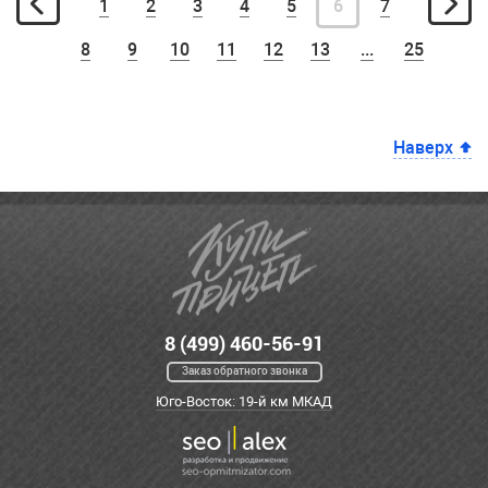
1
2
3
4
5
6
7
8
9
10
11
12
13
...
25
Наверх
8 (499) 460-56-91
Заказ обратного звонка
Юго-Восток: 19-й км МКАД