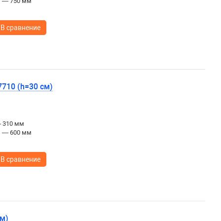
ы — 750 мм
В сравнение
7710 (h=30 см)
— 310 мм
ы — 600 мм
В сравнение
см)