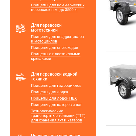
Прицепы для коммерческих
перевозок п.м. до 3500 кг
Для перевозки
мототехники
Прицепы для квадроциклов
и мотоциклов
Прицепы для снегоходов
Прицепы с пластиковыми
крышками
Для перевозки водной
техники
Прицепы для гидроциклов
Прицепы для лодок
Прицепы для лодок ПВХ
Прицепы для катеров и яхт
Технологические
транспортные тележки (ТТТ)
для хранения яхт и катеров
Прицепы для перевозки