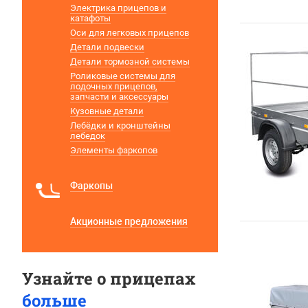
Электрика прицепов и
катафоты
Оси для легковых прицепов
Детали подвески
Детали тормозной системы
Роликовые системы для
лодочных прицепов,
запчасти и аксессуары
Кузовные детали
Лебёдки и кронштейны
лебедок
Элементы фаркопов
Фаркопы
Акционные предложения
Узнайте о прицепах
больше