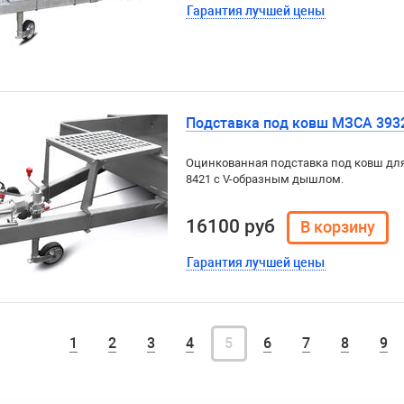
Гарантия лучшей цены
Подставка под ковш МЗСА 393
Оцинкованная подставка под ковш для
8421 с V-образным дышлом.
16100 руб
Гарантия лучшей цены
1
2
3
4
5
6
7
8
9