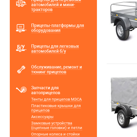
автомобилей и мини-
тракторов
Прицепы-платформы для
оборудования
Прицепы для легковых
автомобилей б/у
Обслуживание, ремонт и
тюнинг прицепов
Запчасти для
автоприцепов
Тенты для прицепов МЗСА
Пластиковые крышки для
прицепов
Аксессуары
Замковые устройства
(сцепные головки) и петли
Опорные колеса и стойки