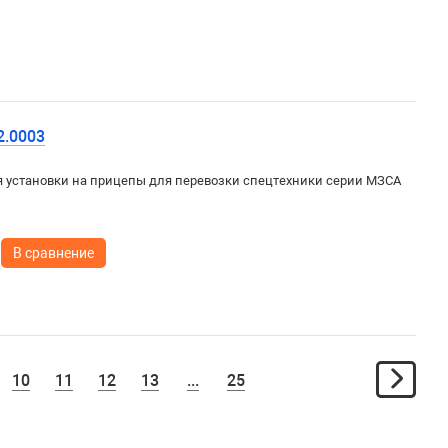
2.0003
 установки на прицепы для перевозки спецтехники серии МЗСА
В сравнение
10
11
12
13
...
25