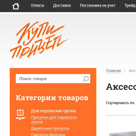
Оплата
Доставка
Постановка на учет
Трейд
Главная
Акс
Аксес
Категории товаров
Сортировать по:
Для перевозки грузов
Прицепы для перевозки
грузов
Двухосные прицепы
Прицепы-фургоны