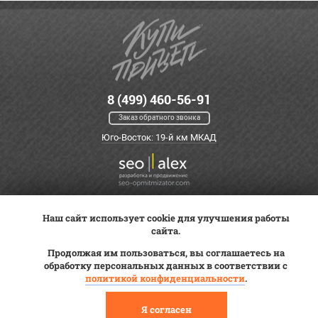
8 (499) 460-56-91
Заказ обратного звонка
Юго-Восток: 19-й км МКАД
Наш сайт использует cookie для улучшения работы
Оплата
Трейд-ин
ВК Видео
сайта.
Доставка
Сервис
Контакты
Продолжая им пользоваться, вы соглашаетесь на
обработку персональных данных в соответствии с
Постановка на учет
Статьи
политикой конфиденциальности
.
© 2012—2026 «Купи прицеп»™ (
ООО «Авангард»
, ИНН 9723035587)
Я согласен