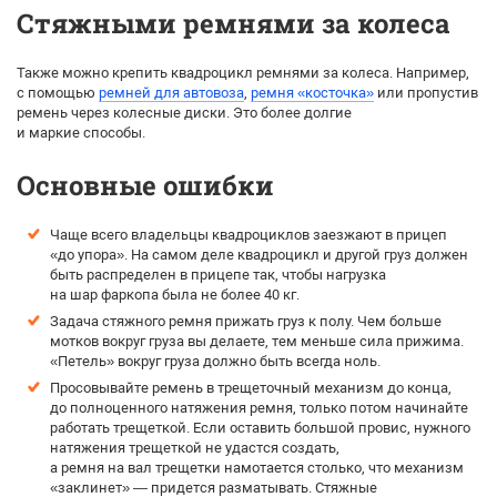
Стяжными ремнями за колеса
Также можно крепить квадроцикл ремнями за колеса. Например,
с помощью
ремней для автовоза
,
ремня «косточка»
или пропустив
ремень через колесные диски. Это более долгие
и маркие способы.
Основные ошибки
Чаще всего владельцы квадроциклов заезжают в прицеп
«до упора». На самом деле квадроцикл и другой груз должен
быть распределен в прицепе так, чтобы нагрузка
на шар фаркопа была не более 40 кг.
Задача стяжного ремня прижать груз к полу. Чем больше
мотков вокруг груза вы делаете, тем меньше сила прижима.
«Петель» вокруг груза должно быть всегда ноль.
Просовывайте ремень в трещеточный механизм до конца,
до полноценного натяжения ремня, только потом начинайте
работать трещеткой. Если оставить большой провис, нужного
натяжения трещеткой не удастся создать,
а ремня на вал трещетки намотается столько, что механизм
«заклинет» — придется разматывать. Стяжные