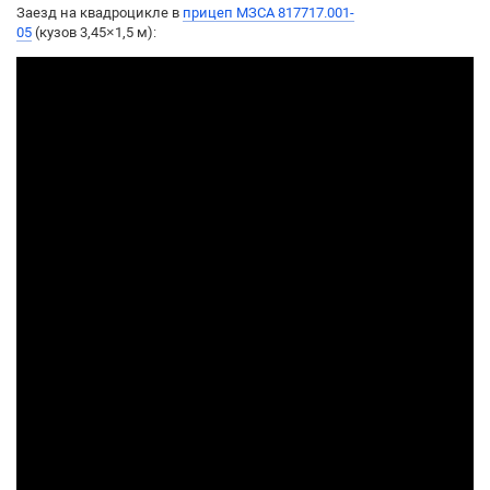
Заезд на квадроцикле в
прицеп МЗСА 817717.001-
05
(кузов 3,45×1,5 м):