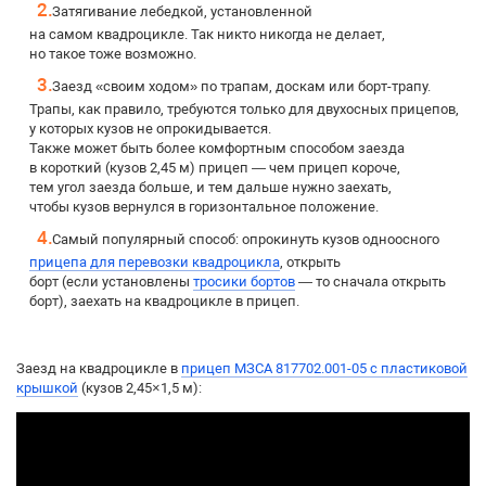
Затягивание лебедкой, установленной
на самом квадроцикле. Так никто никогда не делает,
но такое тоже возможно.
Заезд «своим ходом» по трапам, доскам или борт-трапу.
Трапы, как правило, требуются только для двухосных прицепов,
у которых кузов не опрокидывается.
Также может быть более комфортным способом заезда
в короткий (кузов 2,45 м) прицеп — чем прицеп короче,
тем угол заезда больше, и тем дальше нужно заехать,
чтобы кузов вернулся в горизонтальное положение.
Самый популярный способ: опрокинуть кузов одноосного
прицепа для перевозки квадроцикла
, открыть
борт (если установлены
тросики бортов
— то сначала открыть
борт), заехать на квадроцикле в прицеп.
Заезд на квадроцикле в
прицеп МЗСА 817702.001-05 с пластиковой
крышкой
(кузов 2,45×1,5 м):