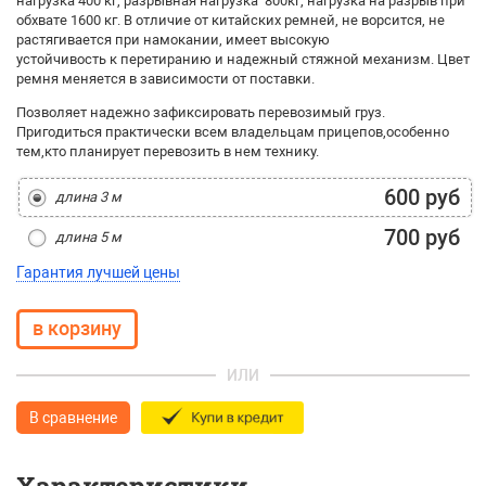
нагрузка 400 кг, разрывная нагрузка 800кг, нагрузка на разрыв при
обхвате 1600 кг. В отличие от китайских ремней, не ворсится, не
растягивается при намокании, имеет высокую
устойчивость к перетиранию и надежный стяжной механизм. Цвет
ремня меняется в зависимости от поставки.
Позволяет надежно зафиксировать перевозимый груз.
Пригодиться практически всем владельцам прицепов
,
особенно
тем
,
кто планирует перевозить в нем технику.
600 руб
длина 3 м
700 руб
длина 5 м
Гарантия лучшей цены
ИЛИ
В сравнение