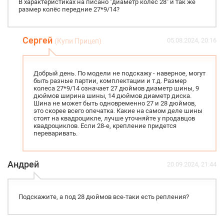
В характеристиках на писано "диаметр колёс 28" и так же
размер колёс передние 27*9/14?
Сергей
05.08.2024, 20:16
(Купи Прицеп)
Добрый день. По модели не подскажу - наверное, могут
быть разные партии, комплектации и т.д. Размер
колеса 27*9/14 означает 27 дюймов диаметр шины, 9
дюймов ширина шины, 14 дюймов диаметр диска.
Шина не может быть одновременно 27 и 28 дюймов,
это скорее всего опечатка. Какие на самом деле шины
стоят на квадроцикле, лучше уточняйте у продавцов
квадроциклов. Если 28-е, крепление придется
переваривать.
Андрей
20.09.2024, 21:44
Подскажите, а под 28 дюймов все-таки есть репления?