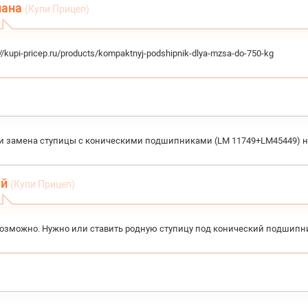
лана
(Купи Прицеп)
://kupi-pricep.ru/products/kompaktnyj-podshipnik-dlya-mzsa-do-750-kg
и замена ступицы с коническими подшипниками (LM 11749+LM45449) 
ей
(Купи Прицеп)
возможно. Нужно или ставить родную ступицу под конический подшипни