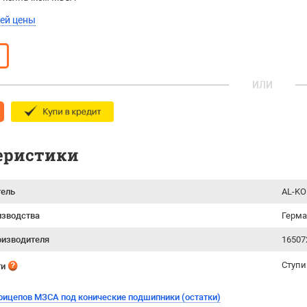
ей цены
ИЛИ
еристики
тель
AL-KO
изводства
Герм
оизводителя
16507
Ступ
ти
прицепов МЗСА под конические подшипники (остатки)