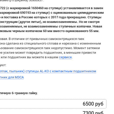
диаметр х ширина) 30х60х37.
0722 (с маркировкой 1650460 на ступице) устанавливается в замен
 маркировкой 690193 на ступице) с оцинкованным цилиндрическим
 и поставка в Россию которых с 2017 года прекращено. Ступицы
онструкции (другое литье), но взаимозаменяемы. Но не смотря
имозаменяемые, не взаимозаменяемы ступичные колпачки. Новая
иковым черным колпачком 60 мм вместо оцинкованного 55 мм.
овая. В отличии от привычных самоконтрящихся гаек
она сделана из специального сплава и нарезана с измененным
ьзование самоконтрящихся гаек недопустимо. Момент затяжки
шее усилие может повредить подшипник, а меньшее привести
у или подшипник вы можете в нашем
сервисе
.
уют:
олпак, пыльник) ступицы AL-KO с компактным подшипником
пник для МЗСА
гичную 6-гранную гайку.
6500 руб
7300 руб