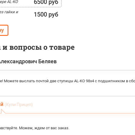
6500 руб
ере AL-KO
з гайки и
1500 руб
и вопросы о товаре
лександрович Беляев
е! Можете выслать почтой две ступицы AL-KO 98x4 с подшипником в сбо
ей
(Купи Прицеп)
вствуйте. Можем, ждем от вас заказ.