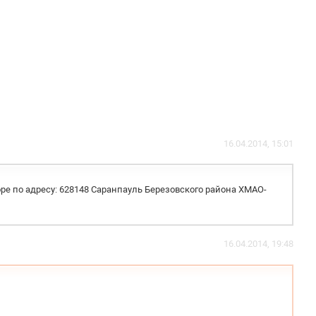
16.04.2014, 15:01
ре по адресу: 628148 Саранпауль Березовского района ХМАО-
16.04.2014, 19:48