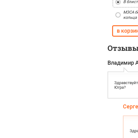
В блист
МЗСА бе
кольца
Отзывы 
Владимир А
Здравствуйт
Югра?
Серг
Здра