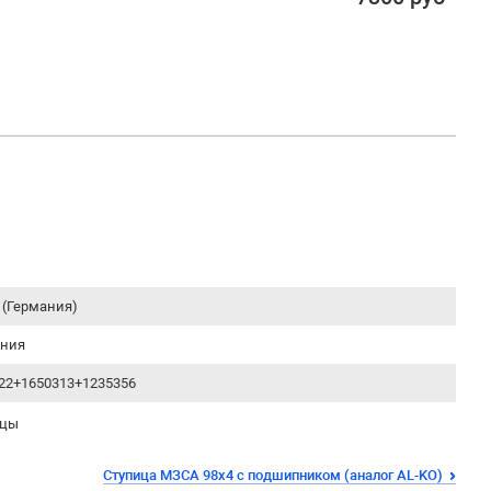
 (Германия)
ания
22+1650313+1235356
ицы
Ступица МЗСА 98x4 с подшипником (аналог AL-KO)