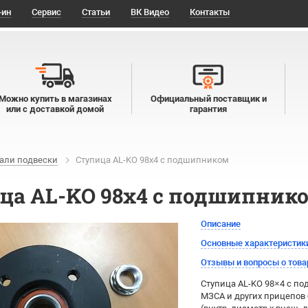
-ин
Сервис
Статьи
ВК Видео
Контакты
Можно купить в магазинах
Официальный поставщик и
или с доставкой домой
гарантия
али подвески
Ступица AL-KO 98x4 с подшипником
ца AL-KO 98x4 с подшипник
Описание
Основные характеристик
Отзывы и вопросы о това
Ступица AL-KO 98×4 с по
МЗСА и других прицепов 