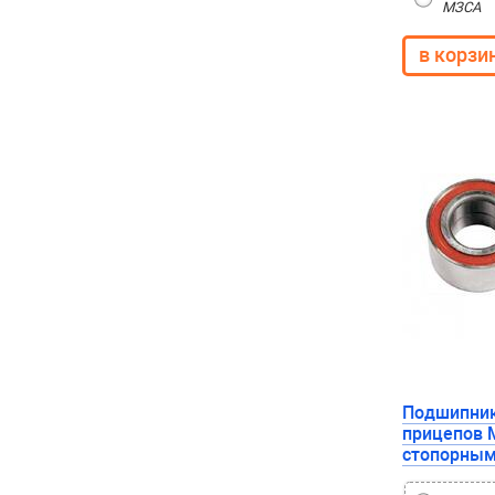
МЗСА
Подшипник
прицепов М
стопорным