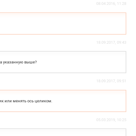
08.04.2016, 11:28
18.09.2017, 09:43
на указанную выше?
18.09.2017, 09:51
к или менять ось целиком.
05.03.2019, 10:25