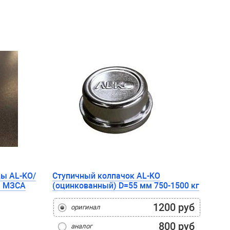
цы AL-KO/
Ступичный колпачок AL-KO
м МЗСА
(оцинкованный) D=55 мм 750-1500 кг
1200 руб
оригинал
800 руб
аналог