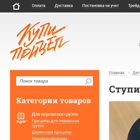
Оплата
Доставка
Постановка на учет
Трейд
Главная
Дет
Ступи
Категории товаров
Для перевозки грузов
Прицепы для перевозки
грузов
Двухосные прицепы
Прицепы-фургоны