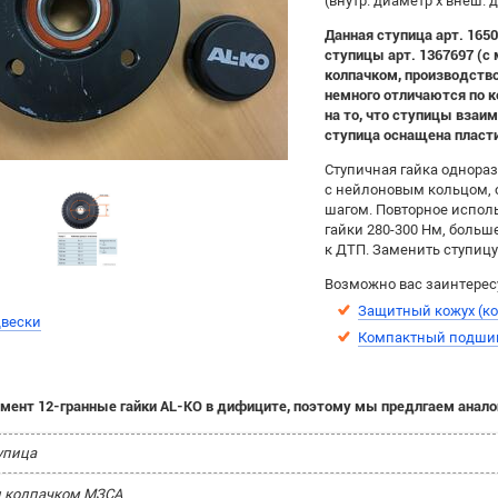
(внутр. диаметр х внеш. 
Данная ступица арт. 165
ступицы арт. 1367697 (с
колпачком, производство
немного отличаются по к
на то, что ступицы вза
ступица оснащена пласт
Ступичная гайка однораз
с нейлоновым кольцом, 
шагом. Повторное испол
гайки 280-300 Нм, боль
к ДТП. Заменить ступиц
Возможно вас заинтерес
Защитный кожух (к
двески
Компактный подши
мент 12-гранные гайки AL-KO в дифиците, поэтому мы предлгаем анало
упица
и колпачком МЗСА