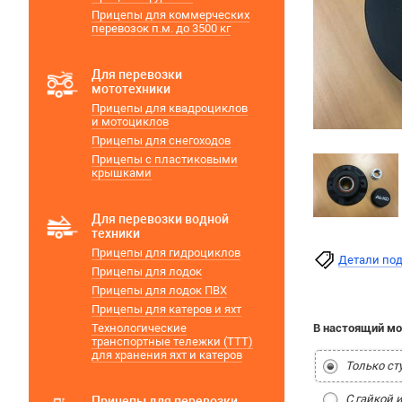
Прицепы для коммерческих
перевозок п.м. до 3500 кг
Для перевозки
мототехники
Прицепы для квадроциклов
и мотоциклов
Прицепы для снегоходов
Прицепы с пластиковыми
крышками
Для перевозки водной
техники
Прицепы для гидроциклов
Детали по
Прицепы для лодок
Прицепы для лодок ПВХ
Прицепы для катеров и яхт
Технологические
В настоящий мо
транспортные тележки (ТТТ)
для хранения яхт и катеров
Только ст
С гайкой 
Прицепы для перевозки