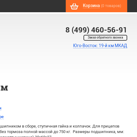
Корзина
(0 товаров)
8 (499) 460-56-91
Заказ обратного звонка
Юго-Восток: 19-й км МКАД
ом
и
ре
дшипником в сборе, ступичная гайка и колпачок. Для прицепов
без тормоза полной массой до 750 кг. Размеры подшипника, мм: