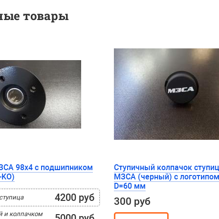
ные товары
ЗСА 98x4 с подшипником
Ступичный колпачок ступи
-KO)
МЗСА (черный) с логотипо
D=60 мм
4200 руб
ступица
300 руб
й и колпачком
5000 руб