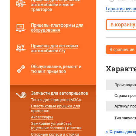
автомобилей и мини-
Гарантия лучш
тракторов
Прицепы-платформы для
оборудования
Прицепы для легковых
В сравнение
автомобилей б/у
Характ
Обслуживание, ремонт и
тюнинг прицепов
Производи
Запчасти для автоприцепов
Страна про
Тенты для прицепов МЗСА
Пластиковые крышки для
Артикул пр
прицепов
Аксессуары
Тип запчас
Замковые устройства
(сцепные головки) и петли
Ступица для 
Опорные колеса и стойки