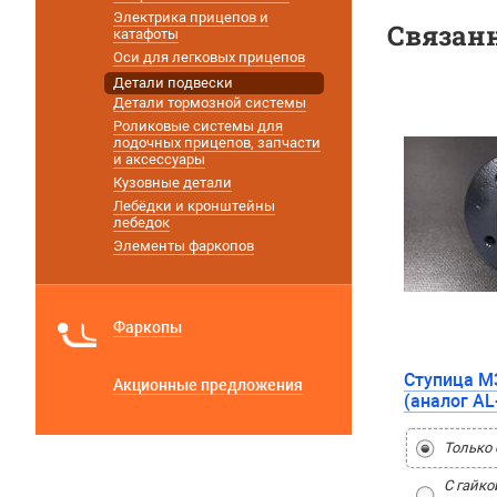
Электрика прицепов и
Связан
катафоты
Оси для легковых прицепов
Детали подвески
Детали тормозной системы
Роликовые системы для
лодочных прицепов, запчасти
и аксессуары
Кузовные детали
Лебёдки и кронштейны
лебедок
Элементы фаркопов
Фаркопы
Ступица М
Акционные предложения
(аналог AL
Только 
С гайко