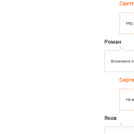
Свет
http
Роман
Возможна л
Серг
Не 
Яков