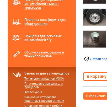
автомобилей и мини-
тракторов
Прицепы-платформы для
оборудования
Прицепы для легковых
автомобилей б/у
Обслуживание, ремонт и
тюнинг прицепов
Детали по
Запчасти для автоприцепов
Тенты для прицепов МЗСА
Пластиковые крышки для
прицепов
Аксессуары
В сравнение
Замковые устройства
(сцепные головки) и петли
Опорные колеса и стойки