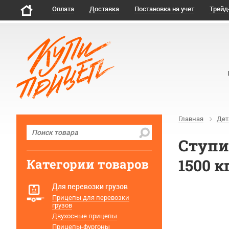
Оплата
Доставка
Постановка на учет
Трейд
Главная
Дет
Ступи
1500 к
Категории товаров
Для перевозки грузов
Прицепы для перевозки
грузов
Двухосные прицепы
Прицепы-фургоны