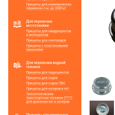
Прицепы для коммерческих
перевозок п.м. до 3500 кг
Для перевозки
мототехники
Прицепы для квадроциклов
и мотоциклов
Прицепы для снегоходов
Прицепы с пластиковыми
крышками
Для перевозки водной
техники
Прицепы для гидроциклов
Прицепы для лодок
Прицепы для лодок ПВХ
Прицепы для катеров и яхт
Технологические
транспортные тележки (ТТТ)
для хранения яхт и катеров
Прицепы для перевозки