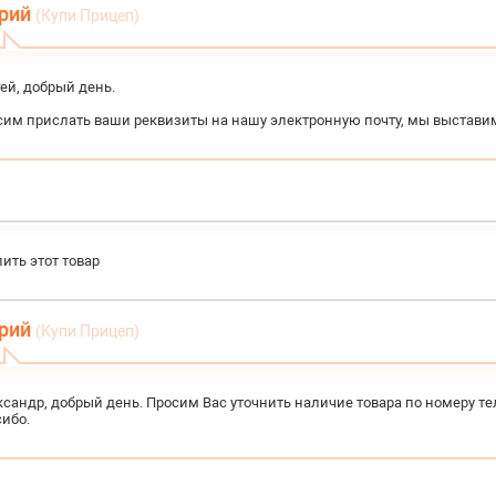
рий
(Купи Прицеп)
ей, добрый день.
сим прислать ваши реквизиты на нашу электронную почту, мы выставим
пить этот товар
рий
(Купи Прицеп)
сандр, добрый день. Просим Вас уточнить наличие товара по номеру тел
ибо.