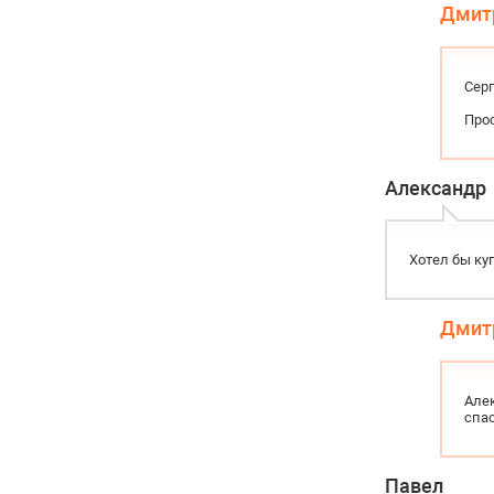
Дмит
Серг
Про
Александр
Хотел бы ку
Дмит
Алек
спас
Павел