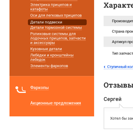
Характ
Электрика прицепов и
катафоты
Оси для легковых прицепов
Производи
Детали подвески
Детали тормозной системы
Страна про
Роликовые системы для
лодочных прицепов, запчасти
Артикул пр
и аксессуары
Кузовные детали
Тип запчас
Лебёдки и кронштейны
лебедок
Элементы фаркопов
Ступичный ко
Отзывы 
Фаркопы
Сергей
Акционные предложения
Хотел бы за