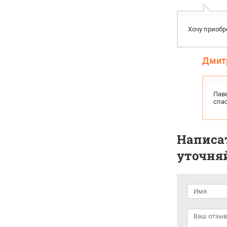
Хочу приобре
Дмит
Паве
спас
Написат
уточняй