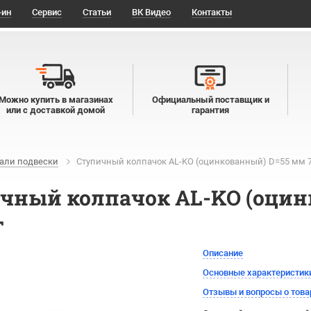
-ин
Сервис
Статьи
ВК Видео
Контакты
Можно купить в магазинах
Официальный поставщик и
или с доставкой домой
гарантия
али подвески
Ступичный колпачок AL-KO (оцинкованный) D=55 мм 7
чный колпачок AL-KO (оцинк
г
Описание
Основные характеристик
Отзывы и вопросы о това