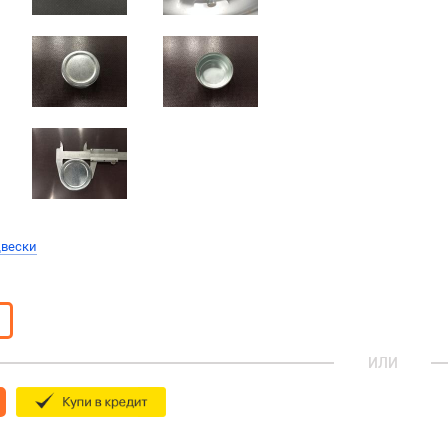
двески
ИЛИ