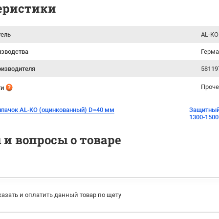
еристики
тель
AL-KO
изводства
Герм
оизводителя
58119
Проче
ти
лпачок AL-KO (оцинкованный) D=40 мм
Защитный 
1300-1500
и вопросы о товаре
казать и оплатить данный товар по щету