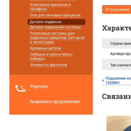
Электрика прицепов и
катафоты
В сравнение
Оси для легковых прицепов
Детали подвески
Характ
Детали тормозной системы
Роликовые системы для
лодочных прицепов, запчасти
и аксессуары
Страна про
Кузовные детали
Артикул пр
Лебёдки и кронштейны
лебедок
Элементы фаркопов
Тип запчас
Подшипник ко
1224801
Фаркопы
Связан
Акционные предложения