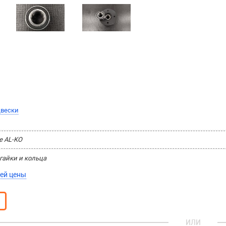
двески
е AL-KO
гайки и кольца
ей цены
ИЛИ