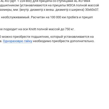
-KO (арт. 1 224 800) для прицепа со ступицами AL-KO 98x4
подшипником (устанавливаются на прицепы МЗСА полной массой
 Размеры, мм: (внутр. диаметр х внеш. диаметр х ширина) 30х60х37.
 необслуживаемый. Расчитан на 100 000 км пробега и прицеп
подходит на оси Knott полной массой до 750 кг.
 можно приобрести подшипник, который устанавливается на
а.
Одноразовую гайку
необходимо приобрести дополнительно.