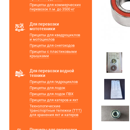
Прицепы для коммерческих
перевозок п.м. до 3500 кг
Для перевозки
мототехники
Прицепы для квадроциклов
и мотоциклов
Прицепы для снегоходов
Прицепы с пластиковыми
крышками
Для перевозки водной
техники
Прицепы для гидроциклов
Прицепы для лодок
Прицепы для лодок ПВХ
Прицепы для катеров и яхт
Технологические
транспортные тележки (ТТТ)
для хранения яхт и катеров
Прицепы для перевозки