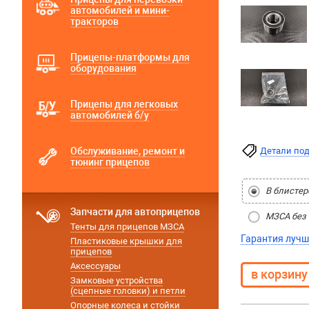
автомобилей и мини-
тракторов
Прицепы-платформы для
оборудования
Прицепы для легковых
автомобилей б/у
Обслуживание, ремонт и
Детали по
тюнинг прицепов
В блистер
Запчасти для автоприцепов
МЗСА без 
Тенты для прицепов МЗСА
Гарантия лучш
Пластиковые крышки для
прицепов
Аксессуары
Замковые устройства
(сцепные головки) и петли
Опорные колеса и стойки