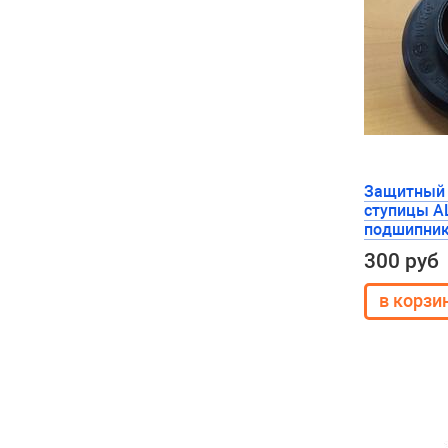
Защитный 
ступицы A
подшипни
300 руб