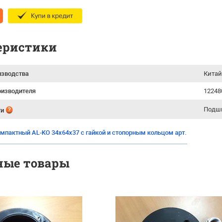
еристики
изводства
Китай
оизводителя
12248
Подш
ти
мпактный AL-KO 34х64х37 с гайкой и стопорным кольцом арт.
ные товары