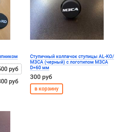
ипником
Ступичный колпачок ступицы AL-KO/
МЗСА (черный) с логотипом МЗСА
D=60 мм
500 руб
300 руб
300 руб