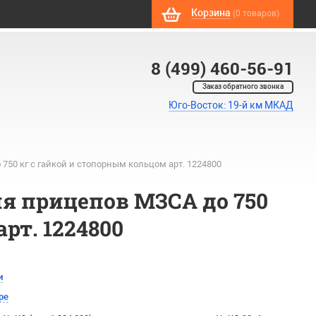
Корзина
(0 товаров)
8 (499) 460-56-91
Заказ обратного звонка
Юго-Восток: 19-й км МКАД
50 кг с гайкой и стопорным кольцом арт. 1224800
 прицепов МЗСА до 750
рт. 1224800
и
ре