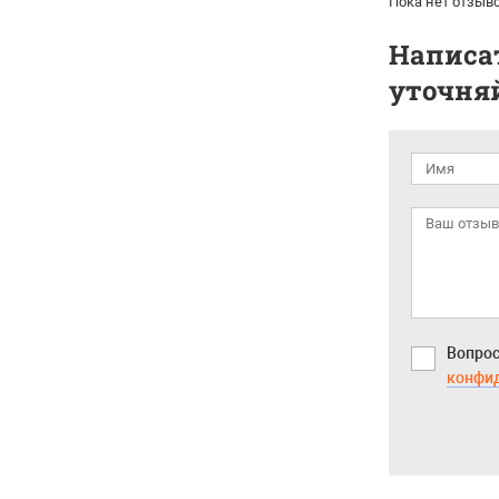
Пока нет отзыво
Написат
уточняй
Вопрос
конфи