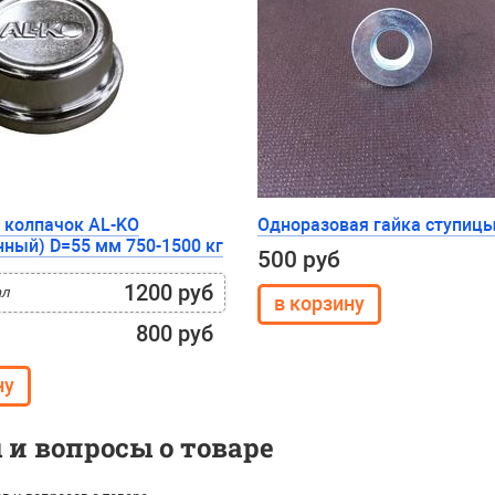
 колпачок AL-KO
Одноразовая гайка ступицы
нный) D=55 мм 750-1500 кг
500 руб
1200 руб
ал
800 руб
и вопросы о товаре