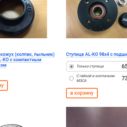
кожух (колпак, пыльник)
Ступица AL-KO 98x4 с подш
L-KO с компактным
ком
6
Только ступица
С гайкой и колпачком
7
МЗСА