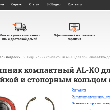
-ин
Сервис
Статьи
ВК Видео
Контакты
Можно купить в магазинах
Официальный поставщик и
или с доставкой домой
гарантия
али подвески
Подшипник компактный AL-KO для прицепов МЗСА до 7
пник компактный AL-KO для
айкой и стопорным кольцом а
Описание
Основные характеристик
Отзывы и вопросы о това