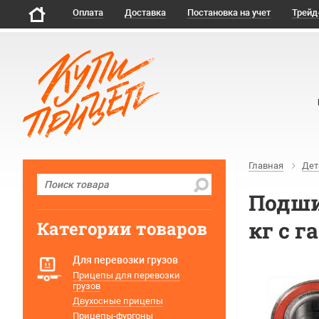
Оплата
Доставка
Постановка на учет
Трейд
Главная
Дет
Подши
кг с г
Категории товаров
Для перевозки грузов
Прицепы для перевозки
грузов
Двухосные прицепы
Прицепы-фургоны