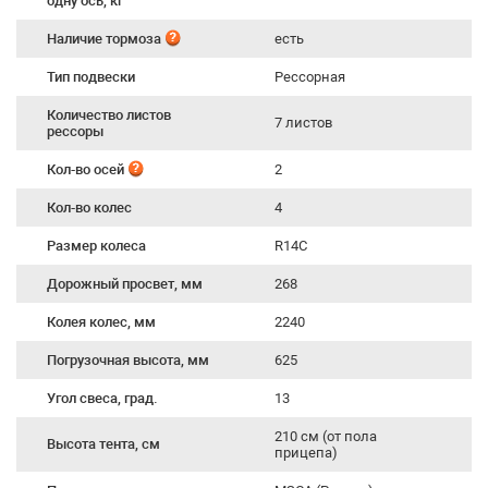
одну ось, кг
Наличие тормоза
есть
Тип подвески
Рессорная
Количество листов
7 листов
рессоры
Кол-во осей
2
Кол-во колес
4
Размер колеса
R14C
Дорожный просвет, мм
268
Колея колес, мм
2240
Погрузочная высота, мм
625
Угол свеса, град.
13
210 см (от пола
Высота тента, см
прицепа)