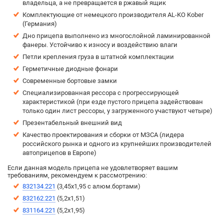
владельца, а не превращается в ржавый ящик
Комплектующие от немецкого производителя AL-KO Kober
(Германия)
Дно прицепа выполнено из многослойной ламинированной
фанеры. Устойчиво к износу и воздействию влаги
Петли крепления груза в штатной комплектации
Герметичные диодные фонари
Современные бортовые замки
Специализированная рессора с прогрессирующей
характеристикой (при езде пустого прицепа задействован
только один лист рессоры, у загруженного участвуют четыре)
Презентабельный внешний вид
Качество проектирования и сборки от МЗСА (лидера
российского рынка и одного из крупнейших производителей
автоприцепов в Европе)
Если данная модель прицепа не удовлетворяет вашим
требованиям, рекомендуем к рассмотрению:
832134.221
(3,45х1,95 с алюм.бортами)
832162.221
(5,2х1,51)
831164.221
(5,2х1,95)