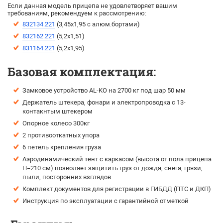
Если данная модель прицепа не удовлетворяет вашим
требованиям, рекомендуем к рассмотрению:
832134.221
(3,45х1,95 с алюм.бортами)
832162.221
(5,2х1,51)
831164.221
(5,2х1,95)
Базовая комплектация:
Замковое устройство AL-KO на 2700 кг под шар 50 мм
Держатель штекера, фонари и электропроводка с 13-
контакнтым штекером
Опорное колесо 300кг
2 противооткатных упора
6 петель крепления груза
Аэродинамический тент с каркасом (высота от пола прицепа
H=210 см) позволяет защитить груз от дождя, снега, грязи,
пыли, посторонних взглядов
Комплект документов для регистрации в ГИБДД (ПТС и ДКП)
Инструкция по эксплуатации с гарантийной отметкой