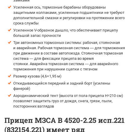
замками
Усиленная ось, тормозные барабаны оборудованы
защитными колпаками, усиленные подшипники не требуют
дополнительной смазки и регулировки на протяжении всего
срока службы
Усиленное V-образное дышло, что обеспечивает прицепу
большой запас прочности
Три автономных тормозных системы: рабочая, стояночная
и аварийная. Рабочая тормозная система — для торможения
при движении в составе автопоезда. Стояночная тормозная
система — для фиксации прицепа во время
стоянки. Аварийна тормозная система — для аварийного
торможения при нарушении сцепки с тягачом
Размер кузова (4,6×1,95 м)
Откидывающийся передний и задний борт (усилены
фанерой)
Аэродинамический тент (высота от пола прицепа H=210 см)
позволяет защитить груз от дождя, снега, грязи, пыли,
посторонних взглядов
Прицеп МЗСА B 4520-2.25 исп.221
(832154.221) имеет ряд