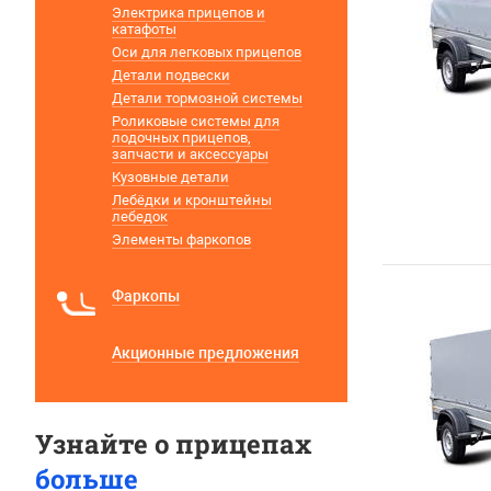
Электрика прицепов и
катафоты
Оси для легковых прицепов
Детали подвески
Детали тормозной системы
Роликовые системы для
лодочных прицепов,
запчасти и аксессуары
Кузовные детали
Лебёдки и кронштейны
лебедок
Элементы фаркопов
Фаркопы
Акционные предложения
Узнайте о прицепах
больше