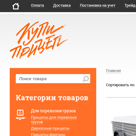
Оплата
Доставка
Постановка на учет
Трейд
Главная
Сортировать по:
Категории товаров
Для перевозки грузов
Прицепы для перевозки
грузов
Двухосные прицепы
Прицепы-фургоны