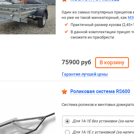
Один из самых популярных прицепов в 
но уже не такой миниатюрный, как
МЗС
Практичный размер кузова (2,45×
В данной комплектации прицеп т
сможете их приобрести
75900 руб
Гарантия лучшей цены
Роликовая система RS600
Система роликов и винтовых домкратов
Для 1A-1E без установки (за нал
Для 1A-1E с установкой (за нали