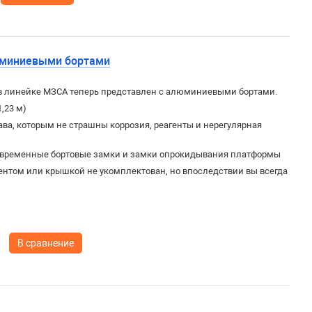
юминиевыми бортами
в линейке МЗСА теперь представлен с алюминиевыми бортами.
1,23 м)
ва, которым не страшны коррозия, реагенты и нерегулярная
овременные бортовые замки и замки опрокидывания платформы
ентом или крышкой не укомплектован, но впоследствии вы всегда
В сравнение