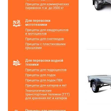
Прицепы для коммерческих
перевозок п.м. до 3500 кг
Для перевозки
мототехники
Прицепы для квадроциклов
и мотоциклов
Прицепы для снегоходов
Прицепы с пластиковыми
крышками
Для перевозки водной
техники
Прицепы для гидроциклов
Прицепы для лодок
Прицепы для лодок ПВХ
Прицепы для катеров и яхт
Технологические
транспортные тележки (ТТТ)
для хранения яхт и катеров
Прицепы для перевозки