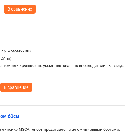
В сравнение
 пр. мототехники.
1,51 м)
ентом или крышкой не укомплектован, но впоследствии вы всегда
В сравнение
том 60см
в линейке МЗСА теперь представлен с алюминиевыми бортами.