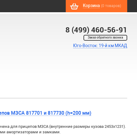
Корзина
(0 товаров)
8 (499) 460-56-91
Заказ обратного звонка
Юго-Восток: 19-й км МКАД
пов МЗСА 817701 и 817730 (h=200 мм)
ена для прицепов МЗСА (внутренние размеры кузова 2453x1231).
ми амортизаторами и замками.