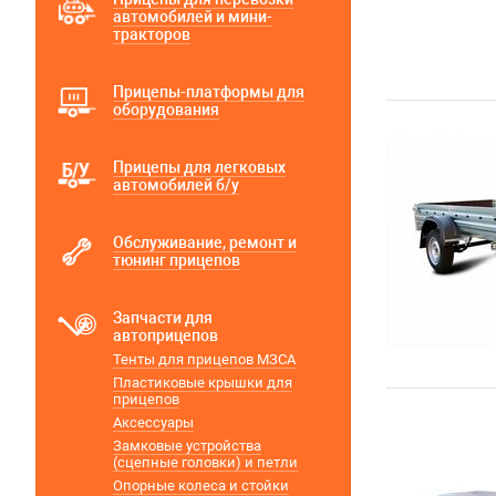
автомобилей и мини-
тракторов
Прицепы-платформы для
оборудования
Прицепы для легковых
автомобилей б/у
Обслуживание, ремонт и
тюнинг прицепов
Запчасти для
автоприцепов
Тенты для прицепов МЗСА
Пластиковые крышки для
прицепов
Аксессуары
Замковые устройства
(сцепные головки) и петли
Опорные колеса и стойки