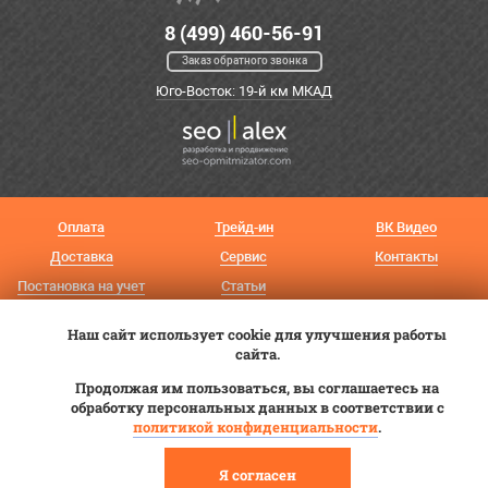
8 (499) 460-56-91
Заказ обратного звонка
Юго-Восток: 19-й км МКАД
Оплата
Трейд-ин
ВК Видео
Доставка
Сервис
Контакты
Постановка на учет
Статьи
© 2012—2026 «Купи прицеп»™ (
ООО «Авангард»
, ИНН 9723035587)
Наш сайт использует cookie для улучшения работы
сайта.
Продолжая им пользоваться, вы соглашаетесь на
обработку персональных данных в соответствии с
политикой конфиденциальности
.
Я согласен