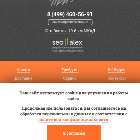
8 (499) 460-56-91
Заказ обратного звонка
Юго-Восток: 19-й км МКАД
Оплата
Трейд-ин
ВК Видео
Доставка
Сервис
Контакты
Постановка на учет
Статьи
Наш сайт использует cookie для улучшения работы
сайта.
© 2012—2026 «Купи прицеп»™ (
ООО «Авангард»
, ИНН 9723035587)
Продолжая им пользоваться, вы соглашаетесь на
обработку персональных данных в соответствии с
политикой конфиденциальности
.
Я согласен