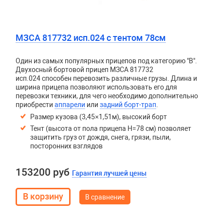
МЗСА 817732 исп.024 с тентом 78см
Один из самых популярных прицепов под категорию "В".
Двухосный бортовой прицеп
МЗСА 817732
исп.024
способен перевозить различные грузы. Длина и
ширина прицепа позволяют использовать его для
перевозки техники, для чего необходимо дополнительно
приобрести
аппарели
или
задний борт-трап
.
Размер кузова (3,45×1,51м), высокий борт
Тент (высота от пола прицепа H=78 см) позволяет
защитить груз от дождя, снега, грязи, пыли,
посторонних взглядов
153200 руб
Гарантия лучшей цены
В сравнение