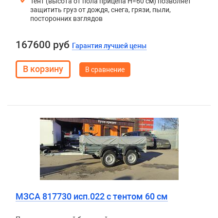
Тент (высота от пола прицепа H=60 см) позволяет
защитить груз от дождя, снега, грязи, пыли,
посторонних взглядов
167600 руб
Гарантия лучшей цены
В сравнение
МЗСА 817730 исп.022 с тентом 60 см