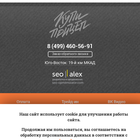
8 (499) 460-56-91
Заказ обратного звонка
Юго-Восток: 19-й км МКАД
Оплата
Трейд-ин
ВК Видео
Доставка
Сервис
Контакты
Наш сайт использует cookie для улучшения работы
Постановка на учет
Статьи
сайта.
Продолжая им пользоваться, вы соглашаетесь на
© 2012—2026 «Купи прицеп»™ (
ООО «Авангард»
, ИНН 9723035587)
обработку персональных данных в соответствии с