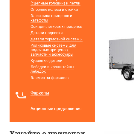
(сцепные головки) и петли
Опорные колеса и стойки
Электрика прицепов и
катафоты
Оси для легковых прицепов
Детали подвески
Детали тормозной системы
Роликовые системы для
лодочных прицепов,
запчасти и аксессуары
Кузовные детали
Лебёдки и кронштейны
лебедок
Элементы фаркопов
Фаркопы
Акционные предложения
Узнайте о прицепах