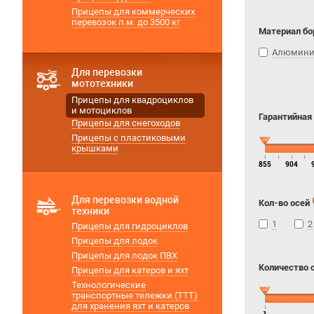
Прицепы для коммерческих
перевозок п.м. до 3500 кг
Материал бо
Алюмин
Для перевозки
мототехники
Прицепы для квадроциклов
и мотоциклов
Гарантийная
Прицепы для снегоходов
Прицепы с пластиковыми
крышками
855
904
Для перевозки водной
Кол-во осей
техники
1
2
Прицепы для гидроциклов
Прицепы для лодок
Прицепы для лодок ПВХ
Количество 
Прицепы для катеров и яхт
Технологические
транспортные тележки (ТТТ)
для хранения яхт и катеров