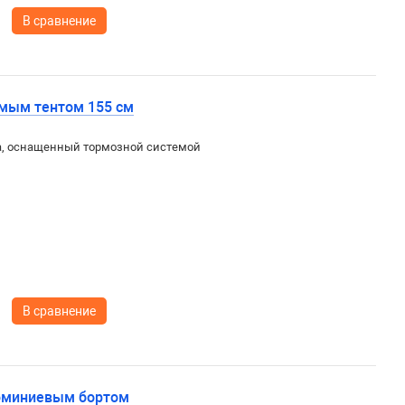
В сравнение
ямым тентом 155 см
да, оснащенный тормозной системой
В сравнение
люминиевым бортом