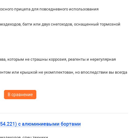
хосного прицепа для повседневного использования
вездеходов, багги или двух снегоходов, оснащенный тормозной
ва, которым не страшны коррозия, реагенты и нерегулярная
ентом или крышкой не укомплектован, но впоследствии вы всегда
В сравнение
2154.221) с алюминиевыми бортами
вездеходов, спец.техники