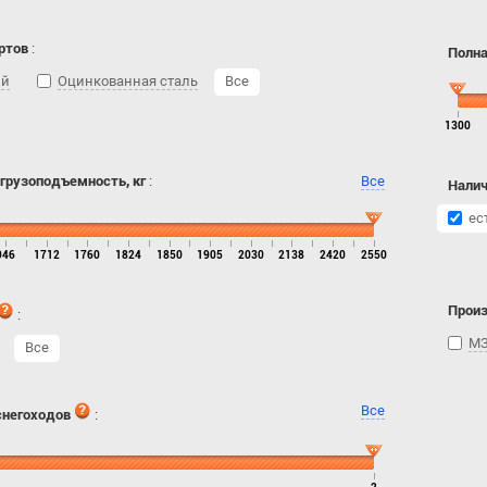
ртов
:
Полна
ий
Оцинкованная сталь
Все
1300
 грузоподъемность, кг
:
Все
Налич
ес
946
1712
1760
1824
1850
1905
2030
2138
2420
2550
Прои
:
МЗ
Все
Все
снегоходов
: