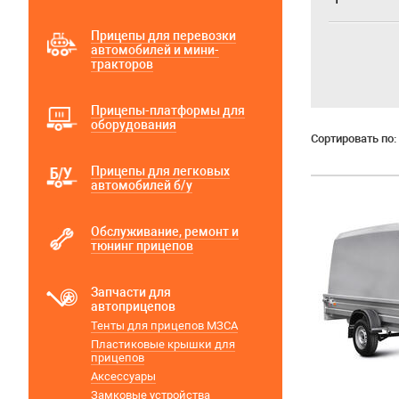
1
Прицепы для перевозки
автомобилей и мини-
тракторов
Прицепы-платформы для
оборудования
Сортировать по:
Прицепы для легковых
автомобилей б/у
Обслуживание, ремонт и
тюнинг прицепов
Запчасти для
автоприцепов
Тенты для прицепов МЗСА
Пластиковые крышки для
прицепов
Аксессуары
Замковые устройства