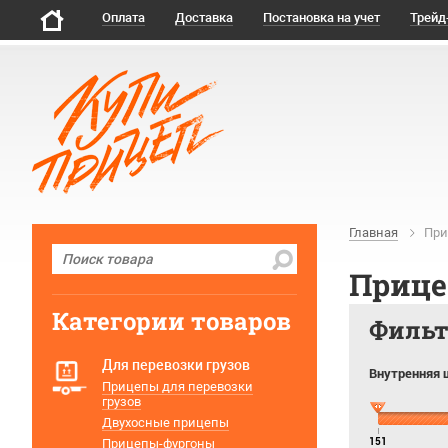
Оплата
Доставка
Постановка на учет
Трейд
Главная
При
Прице
Категории товаров
Филь
Для перевозки грузов
Внутренняя 
Прицепы для перевозки
грузов
Двухосные прицепы
Прицепы-фургоны
151