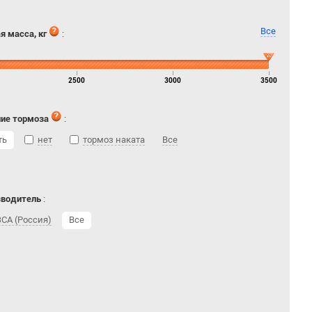
Все
я масса, кг
:
2500
3000
3500
ие тормоза
:
ть
нет
тормоз наката
Все
зводитель
:
СА (Россия)
Все