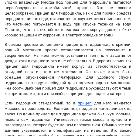
угодно владельцу. Иногда под прицеп для гидроцикла пытаются
переоборудовать автомобильный прицеп. Это не совсем
целесообразно. Прицеп для гидроцикла, как и для прочих средств
передвижения по воде, отличается от «сухопутных» прицепов тем,
что частично погружается в воду при спуске техники на воду.
Понятно, что в этих обстоятельствах его корпус должен быть
хорошо защищен от коррозии, а электропроводка от воды.
В самом простом исполнении прицеп для гидроцикла открытый,
водный мотоцикл просто устанавливается на ложементе и
закрепляется. На нем можно установить тент для защиты от
дождя, хотя в сущности это и не обязательно. В дорогих вариантах
прицеп для гидроцикла имеет корпус из стеклопластика и
откидной верх из того же материала. Он также может быть
оснащен опускающейся платформой для удобного спуска
гидроцикла на воду и лебедкой для подъема водного мотоцикла
«на борт». Выбирая прицеп для гидроцикла руководствуются теми
же принципами, что и при выборе прицепа для лодок и катеров.
Если гидроцикл стандартный, то и
прицеп
для него найдется
массового производства. Если же нет, придется изготавливать на
заказ. По длине прицеп для гидроцикла должен быть чуть больше,
нежели сам гидроцикл. Учитывается также масса и прицепа и
плавсредства, которое будет на нем перевозиться. Обычно все эти
данные указываются в спецификации на изделия. Это важно
знать для того, чтобы быть уверенным, что автомобиль -тягач