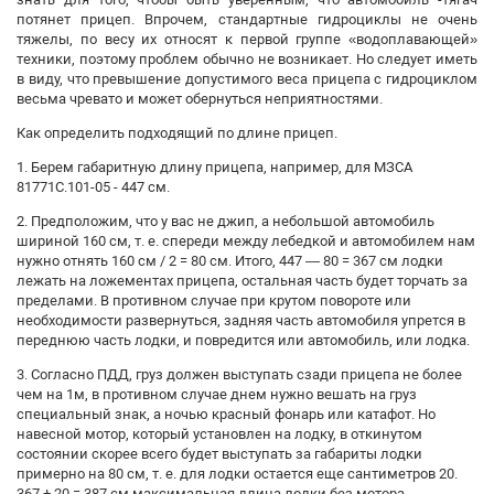
потянет прицеп. Впрочем, стандартные гидроциклы не очень
тяжелы, по весу их относят к первой группе «водоплавающей»
техники, поэтому проблем обычно не возникает. Но следует иметь
в виду, что превышение допустимого веса прицепа с гидроциклом
весьма чревато и может обернуться неприятностями.
Как определить подходящий по длине прицеп.
1. Берем габаритную длину прицепа, например, для МЗСА
81771С.101-05 - 447 см.
2. Предположим, что у вас не джип, а небольшой автомобиль
шириной 160 см, т. е. спереди между лебедкой и автомобилем нам
нужно отнять 160 см / 2 = 80 см. Итого, 447 — 80 = 367 см лодки
лежать на ложементах прицепа, остальная часть будет торчать за
пределами. В противном случае при крутом повороте или
необходимости развернуться, задняя часть автомобиля упрется в
переднюю часть лодки, и повредится или автомобиль, или лодка.
3. Согласно ПДД, груз должен выступать сзади прицепа не более
чем на 1м, в противном случае днем нужно вешать на груз
специальный знак, а ночью красный фонарь или катафот. Но
навесной мотор, который установлен на лодку, в откинутом
состоянии скорее всего будет выступать за габариты лодки
примерно на 80 см, т. е. для лодки остается еще сантиметров 20.
367 + 20 = 387 см максимальная длина лодки без мотора.