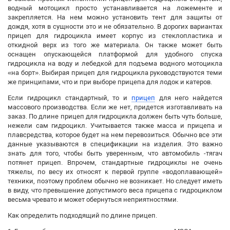
водный мотоцикл просто устанавливается на ложементе и
закрепляется. На нем можно установить тент для защиты от
дождя, хотя в сущности это и не обязательно. В дорогих вариантах
прицеп для гидроцикла имеет корпус из стеклопластика и
откидной верх из того же материала. Он также может быть
оснащен опускающейся платформой для удобного спуска
гидроцикла на воду и лебедкой для подъема водного мотоцикла
«на борт». Выбирая прицеп для гидроцикла руководствуются теми
же принципами, что и при выборе прицепа для лодок и катеров.
Если гидроцикл стандартный, то и
прицеп
для него найдется
массового производства. Если же нет, придется изготавливать на
заказ. По длине прицеп для гидроцикла должен быть чуть больше,
нежели сам гидроцикл. Учитывается также масса и прицепа и
плавсредства, которое будет на нем перевозиться. Обычно все эти
данные указываются в спецификации на изделия. Это важно
знать для того, чтобы быть уверенным, что автомобиль -тягач
потянет прицеп. Впрочем, стандартные гидроциклы не очень
тяжелы, по весу их относят к первой группе «водоплавающей»
техники, поэтому проблем обычно не возникает. Но следует иметь
в виду, что превышение допустимого веса прицепа с гидроциклом
весьма чревато и может обернуться неприятностями.
Как определить подходящий по длине прицеп.