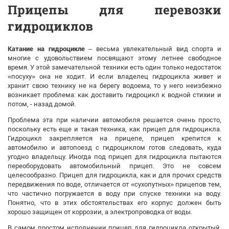
Прицепы для перевозки
гидроциклов
Катание на гидроцикле
– весьма увлекательный вид спорта и
многие с удовольствием посвящают этому летнее свободное
время. У этой замечательной техники есть один только недостаток
«посуху» она не ходит. И если владелец гидроцикла живет и
хранит свою технику не на берегу водоема, то у него неизбежно
возникает проблема: как доставить гидроцикл к водной стихии и
потом, - назад домой.
Проблема эта при наличии автомобиля решается очень просто,
поскольку есть еще и такая техника, как прицеп для гидроцикла.
Гидроцикл закрепляется на прицепе, прицеп крепится к
автомобилю и автопоезд с гидроциклом готов следовать, куда
угодно владельцу. Иногда под прицеп для гидроцикла пытаются
переоборудовать автомобильный прицеп. Это не совсем
целесообразно. Прицеп для гидроцикла, как и для прочих средств
передвижения по воде, отличается от «сухопутных» прицепов тем,
что частично погружается в воду при спуске техники на воду.
Понятно, что в этих обстоятельствах его корпус должен быть
хорошо защищен от коррозии, а электропроводка от воды.
В самом простом исполнении прицеп для гидроцикла открытый,