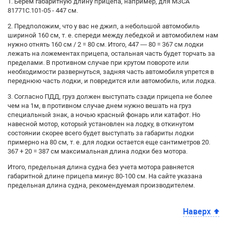
1. Берем габаритную длину прицепа, например, для МЗСА
81771С.101-05 - 447 см.
2. Предположим, что у вас не джип, а небольшой автомобиль
шириной 160 см, т. е. спереди между лебедкой и автомобилем нам
нужно отнять 160 см / 2 = 80 см. Итого, 447 — 80 = 367 см лодки
лежать на ложементах прицепа, остальная часть будет торчать за
пределами. В противном случае при крутом повороте или
необходимости развернуться, задняя часть автомобиля упрется в
переднюю часть лодки, и повредится или автомобиль, или лодка.
3. Согласно ПДД, груз должен выступать сзади прицепа не более
чем на 1м, в противном случае днем нужно вешать на груз
специальный знак, а ночью красный фонарь или катафот. Но
навесной мотор, который установлен на лодку, в откинутом
состоянии скорее всего будет выступать за габариты лодки
примерно на 80 см, т. е. для лодки остается еще сантиметров 20.
367 + 20 = 387 см максимальная длина лодки без мотора.
Итого, предельная длина судна без учета мотора равняется
габаритной длине прицепа минус 80-100 см. На сайте указана
предельная длина судна, рекомендуемая производителем.
Наверх