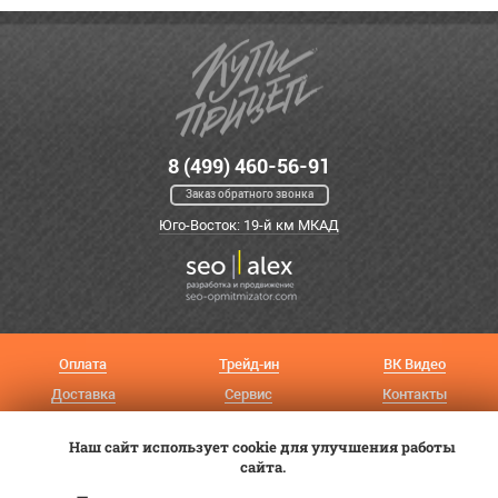
8 (499) 460-56-91
Заказ обратного звонка
Юго-Восток: 19-й км МКАД
Оплата
Трейд-ин
ВК Видео
Доставка
Сервис
Контакты
Постановка на учет
Статьи
Наш сайт использует cookie для улучшения работы
сайта.
© 2012—2026 «Купи прицеп»™ (
ООО «Авангард»
, ИНН 9723035587)