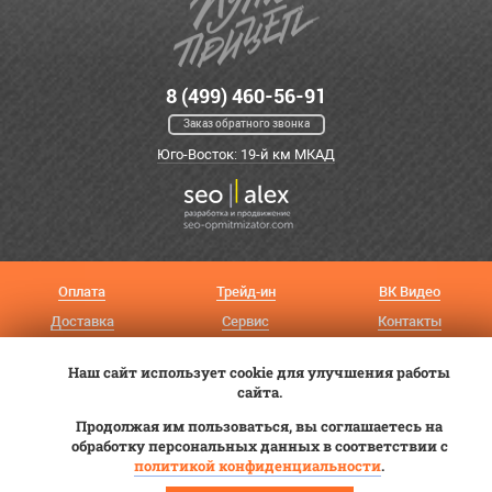
8 (499) 460-56-91
Заказ обратного звонка
Юго-Восток: 19-й км МКАД
Оплата
Трейд-ин
ВК Видео
Доставка
Сервис
Контакты
Постановка на учет
Статьи
Наш сайт использует cookie для улучшения работы
сайта.
© 2012—2026 «Купи прицеп»™ (
ООО «Авангард»
, ИНН 9723035587)
Продолжая им пользоваться, вы соглашаетесь на
обработку персональных данных в соответствии с
политикой конфиденциальности
.