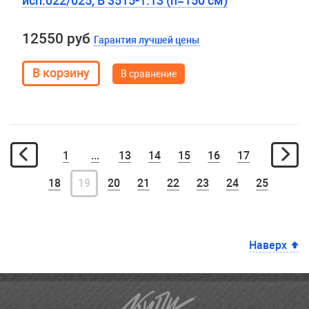
исп.022/025, B 3515-1.13 (h=150 см)
12550 руб
Гарантия лучшей цены
В сравнение
1
...
13
14
15
16
17
18
19
20
21
22
23
24
25
Наверх