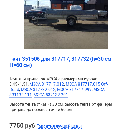
Тент 351506 для 817717, 817732 (h=30 см
H=60 см)
Тент для прицепов МЗСА с размерами кузова
3,45×1,51:
МЗСА 817717.012
,
МЗСА 817717.015 Off-
Road
,
МЗСА 817732.012
,
МЗСА 817717.999
,
МЗСА
831132.111
,
МЗСА 832132.201
.
Высота тента (ткани) 30 см, высота тента от фанеры
прицепа до верхней точки 60 см.
7750 руб
Гарантия лучшей цены