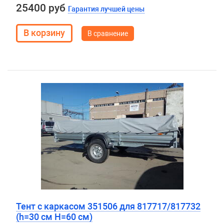
25400 руб
Гарантия лучшей цены
В сравнение
Тент с каркасом 351506 для 817717/817732
(h=30 см H=60 см)