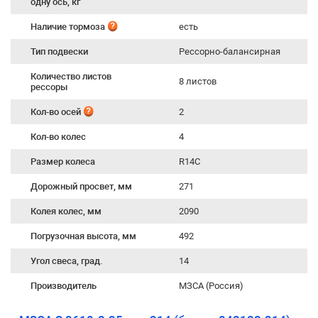
одну ось, кг
Наличие тормоза
есть
Тип подвески
Рессорно-балансирная
Количество листов
8 листов
рессоры
Кол-во осей
2
Кол-во колес
4
Размер колеса
R14С
Дорожный просвет, мм
271
Колея колес, мм
2090
Погрузочная высота, мм
492
Угол свеса, град.
14
Производитель
МЗСА (Россия)