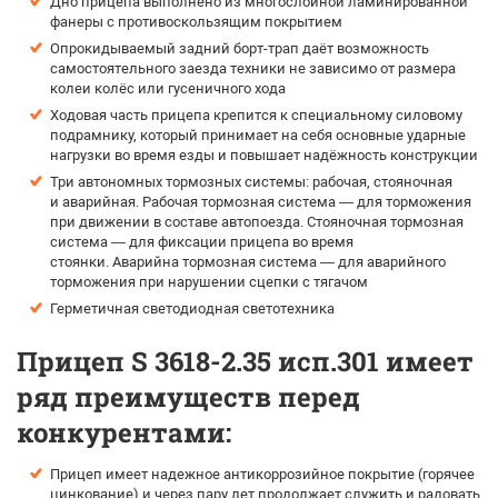
Дно прицепа выполнено из многослойной ламинированной
фанеры с противоскользящим покрытием
Опрокидываемый задний борт-трап даёт возможность
самостоятельного заезда техники не зависимо от размера
колеи колёс или гусеничного хода
Ходовая часть прицепа крепится к специальному силовому
подрамнику, который принимает на себя основные ударные
нагрузки во время езды и повышает надёжность конструкции
Три автономных тормозных системы: рабочая, стояночная
и аварийная. Рабочая тормозная система — для торможения
при движении в составе автопоезда. Стояночная тормозная
система — для фиксации прицепа во время
стоянки. Аварийна тормозная система — для аварийного
торможения при нарушении сцепки с тягачом
Герметичная светодиодная светотехника
Прицеп
S 3618-2.35 исп.301
имеет
ряд преимуществ перед
конкурентами:
Прицеп имеет надежное антикоррозийное покрытие (горячее
цинкование) и через пару лет продолжает служить и радовать