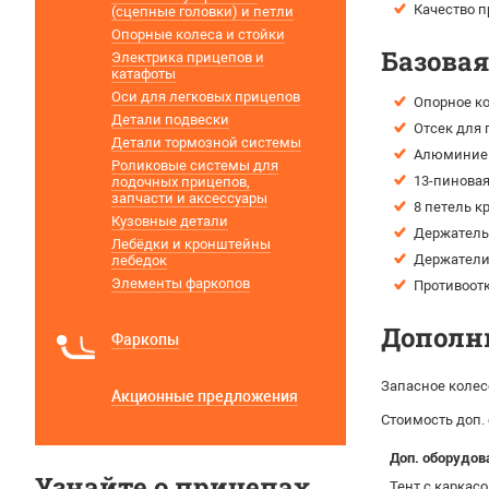
Качество п
(сцепные головки) и петли
Опорные колеса и стойки
Базова
Электрика прицепов и
катафоты
Оси для легковых прицепов
Опорное ко
Детали подвески
Отсек для 
Детали тормозной системы
Алюминиев
Роликовые системы для
13-пиновая
лодочных прицепов,
запчасти и аксессуары
8 петель к
Кузовные детали
Держатель
Лебёдки и кронштейны
Держатели 
лебедок
Элементы фаркопов
Противоотк
Дополн
Фаркопы
Запасное колес
Акционные предложения
Стоимость доп.
Доп. оборудов
Узнайте о прицепах
Тент с каркас