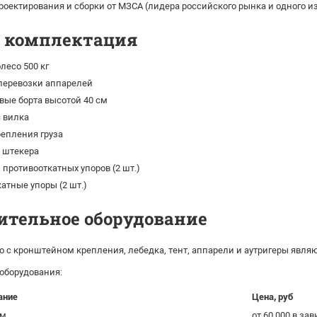
роектирования и сборки от МЗСА (лидера российского рынка и одного 
я комплектация
лесо 500 кг
перевозки аппарелей
ые борта высотой 40 см
 вилка
репления груза
 штекера
противооткатных упоров (2 шт.)
атные упоры (2 шт.)
ительное оборудование
о с кронштейном крепления, лебедка, тент, аппарели и аутригеры яв
 оборудования:
ание
Цена, руб
ом
от 60 000 в з