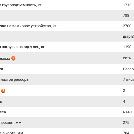
я грузоподъемность, кг
1712
788
зка на замковое устройство, кг
2700
шар 
нагрузка на одну ось, кг
1190
есть
ормоза
ки
Рессо
 листов рессоры
7 лис
2
й
ес
4
еса
R14C
просвет, мм
275
я высота, мм
764