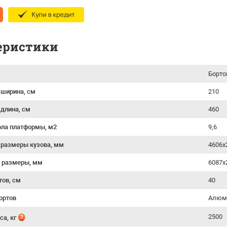
еристики
Борто
 ширина, см
210
 длина, см
460
ла платформы, м2
9,6
 размеры кузова, мм
4606х
 размеры, мм
6087х
тов, см
40
ортов
Алюм
2500
са, кг