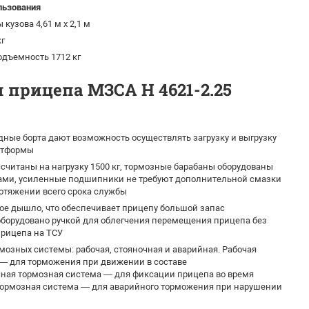
льзования
кузова 4,61 м х 2,1 м
кг
одъемность 1712 кг
 прицепа МЗСА H 4621-2.25
ые борта дают возможность осуществлять загрузку и выгрузку
атформы
ссчитаны на нагрузку 1500 кг, тормозные барабаны оборудованы
ми, усиленные подшипники не требуют дополнительной смазки
ротяжении всего срока службы
ое дышло, что обеспечивает прицепу большой запас
борудовано ручкой для облегчения перемещения прицепа без
прицепа на ТСУ
мозных системы: рабочая, стояночная и аварийная. Рабочая
— для торможения при движении в составе
чная тормозная система — для фиксации прицепа во время
тормозная система — для аварийного торможения при нарушении