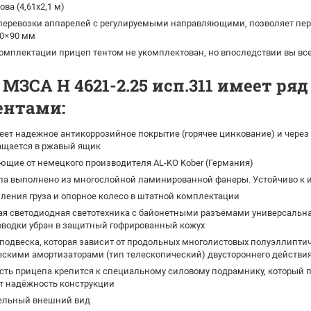
ова (4,61х2,1 м)
 перевозки аппарелей с регулируемыми направляющими, позволяет пе
00×90 мм
омплектации прицеп тентом не укомплектован, но впоследствии вы все
МЗСА H 4621-2.25 исп.311 имеет ря
ентами:
ет надежное антикоррозийное покрытие (горячее цинкование) и через 
ращается в ржавый ящик
щие от немецкого производителя AL-KO Kober (Германия)
па выполнено из многослойной ламинированной фанеры. Устойчиво к и
ления груза и опорное колесо в штатной комплектации
я светодиодная светотехника с байонетными разъёмами универсальна д
оводки убран в защитный гофрированный кожух
подвеска, которая зависит от продольных многолистовых полуэллипти
ескими амортизаторами (тип телескопический) двустороннего действи
сть прицепа крепится к специальному силовому подрамнику, который 
т надёжность конструкции
ельный внешний вид