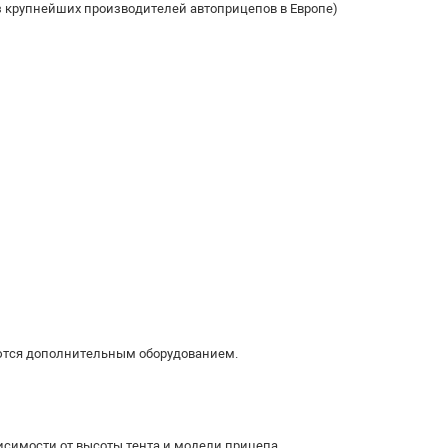
из крупнейших производителей автоприцепов в Европе)
ляются дополнительным оборудованием.
ависимости от высоты тента и модели прицепа