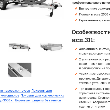
профессионального испо
Внутренние размеры 
Полная масса 2500 
Гарантийная грузоп
Особенности
исп.311:
Алюминиевые откидн
с разных сторон пл
2 усиленных оси ра
защитными колпака
и регулировки на п
Усиленное V-образн
прочности. Дышло о
тягача и установки 
Три автономных тор
я перевозки грузов
Прицепы для
тормозная система 
и мотоциклов
Прицепы для коммерческих
автопоезда. Стояно
до 3500 кг
Бортовые прицепы без тентов
стоянки. Аварийна 
сцепки с тягачом