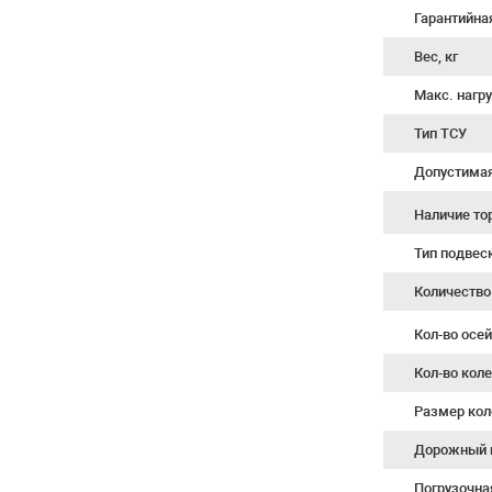
Гарантийна
Вес, кг
Макс. нагру
Тип ТСУ
Допустимая 
Наличие т
Тип подвес
Количество
Кол-во осе
Кол-во кол
Размер кол
Дорожный 
Погрузочна