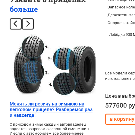
больше
Запасное коле
Держатель зап
Опорная стойка
Лебёдка
Все модели сер
изготовлены не
Цена в выбр
Менять ли резину на зимнюю на
577600 р
легковом прицепе? Разберемся раз
и навсегда!
С приходом зимы каждый автовладелец
задается вопросом о сезонной смене шин.
И если с автомобилем все более-менее