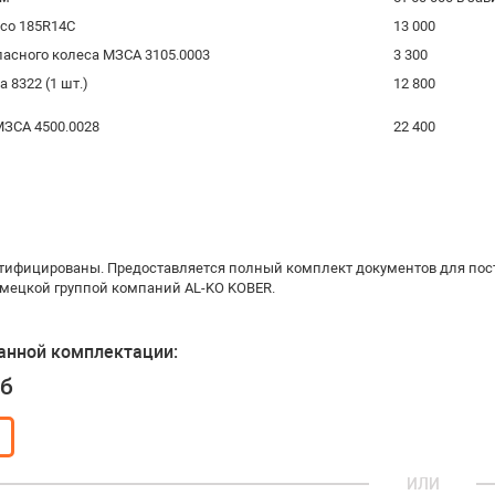
со 185R14С
13 000
асного колеса МЗСА 3105.0003
3 300
 8322 (1 шт.)
12 800
 900 МЗСА 4500.0028
22 400
тифицированы. Предоставляется полный комплект документов для пос
мецкой группой компаний AL-KO KOBER.
анной комплектации:
уб
ИЛИ