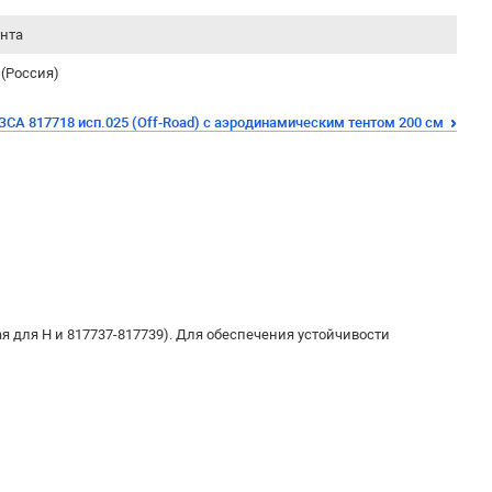
ента
(Россия)
ЗСА 817718 исп.025 (Off-Road) с аэродинамическим тентом 200 см
я для H и 817737-817739). Для обеспечения устойчивости