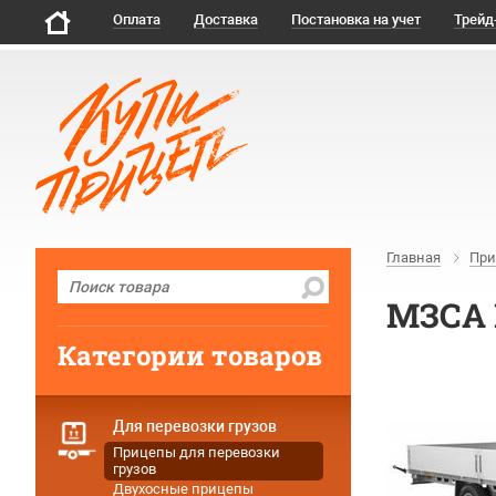
Оплата
Доставка
Постановка на учет
Трейд
Главная
При
МЗСА H
Категории товаров
Для перевозки грузов
Прицепы для перевозки
грузов
Двухосные прицепы