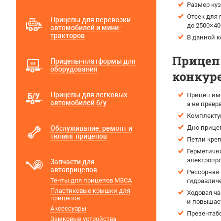
Размер куз
Отсек для
Прицепы для перевозки
до 2500×4
автомобилей и мини-
тракторов
В данной к
Прицеп 
Прицепы-платформы для
оборудования
конкур
Прицепы для легковых
Прицеп име
автомобилей б/у
а не прев
Комплектую
Дно прице
Обслуживание, ремонт и
тюнинг прицепов
Петли креп
Герметична
электропр
Запчасти для
автоприцепов
Рессорная 
Тенты для прицепов МЗСА
гидравлич
Пластиковые крышки для
Ходовая ча
прицепов
и повышае
Аксессуары
Презентаб
Замковые устройства