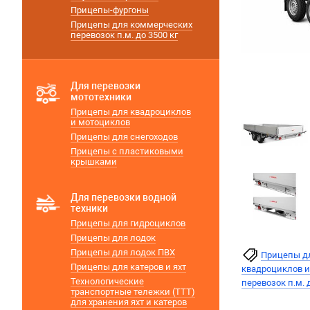
Прицепы-фургоны
Прицепы для коммерческих
перевозок п.м. до 3500 кг
Для перевозки
мототехники
Прицепы для квадроциклов
и мотоциклов
Прицепы для снегоходов
Прицепы с пластиковыми
крышками
Для перевозки водной
техники
Прицепы для гидроциклов
Прицепы для лодок
Прицепы для лодок ПВХ
Прицепы дл
Прицепы для катеров и яхт
квадроциклов 
Технологические
перевозок п.м. 
транспортные тележки (ТТТ)
для хранения яхт и катеров