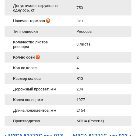
Допустимая нагрузка на
750
одну ось, кг
Наличие тормоза
Нет
Тип подвески
Рессора
Количество листов
3 листа
рессоры
Кол-во осей
2
Кол-во колес
4
Размер колеса
R13
Дорожный просвет, мм
234
Колея колес, мм
1977
Длина ложементов, мм
2154
Производитель
МЗСА (Россия)
МЗСА 81773G исп.013
МЗСА 81771G исп.023