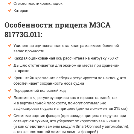
Стеклопластиковых лодок
Катеров
Особенности прицепа МЗСА
81773G.011:
Усиленная оцинкованная стальная рама имеет большой
запас прочности
Каждая оцинкованная ось рассчитана на нагрузку 750 кг
Дышло отстегивается для экономии места при хранении
в гараже
Кронштейн крепления лебедки регулируется по наклону, что
обеспечивает сохранность носа судна
Передвижной колесный ход
Ложементы, регулирующиеся как в горизонтальной, так
и в вертикальной плоскости, помогут оптимально
зафиксировать судна на прицепе (длина ложементов 215 см)
Съемные задние фонари (при заезде прицепа в воду фонари
остануться сухими, что убережет от короткого замыкания
(и как следствия замены модуля Smart-Connect у автомобиля),
а также постоянной замены ламп и фонарей)